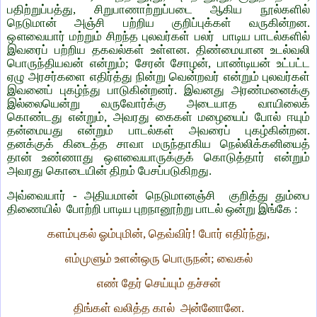
பதிற்றுப்பத்து, சிறுபாணாற்றுப்படை ஆகிய நூல்களில்
நெடுமான் அஞ்சி பற்றிய குறிப்புக்கள் வருகின்றன.
ஔவையார் மற்றும் சிறந்த புலவர்கள் பலர் பாடிய பாடல்களில்
இவரைப் பற்றிய தகவல்கள் உள்ளன. திண்மையான உடல்வலி
பொருந்தியவன் என்றும்; சேரன் சோழன், பாண்டியன் உட்பட்ட
ஏழு அரசர்களை எதிர்த்து நின்று வென்றவர் என்றும் புலவர்கள்
இவனைப் புகழ்ந்து பாடுகின்றனர். இவனது அரண்மனைக்கு
இல்லையென்று வருவோர்க்கு அடையாத வாயிலைக்
கொண்டது என்றும், அவரது கைகள் மழையைப் போல் ஈயும்
தன்மையது என்றும் பாடல்கள் அவரைப் புகழ்கின்றன.
தனக்குக் கிடைத்த சாவா மருந்தாகிய நெல்லிக்கனியைத்
தான் உண்ணாது ஔவையாருக்குக் கொடுத்தார் என்றும்
அவரது கொடையின் திறம் பேசப்படுகிறது.
அவ்வையார் - அதியமான் நெடுமானஞ்சி குறித்து தும்பை
திணையில் போற்றி பாடிய புறநானூற்று பாடல் ஒன்று இங்கே :
களம்புகல் ஓம்புமின், தெவ்விர்! போர் எதிர்ந்து,
எம்முளும் உளன்ஒரு பொருநன்; வைகல்
எண் தேர் செய்யும் தச்சன்
திங்கள் வலித்த கால் அன்னோனே.