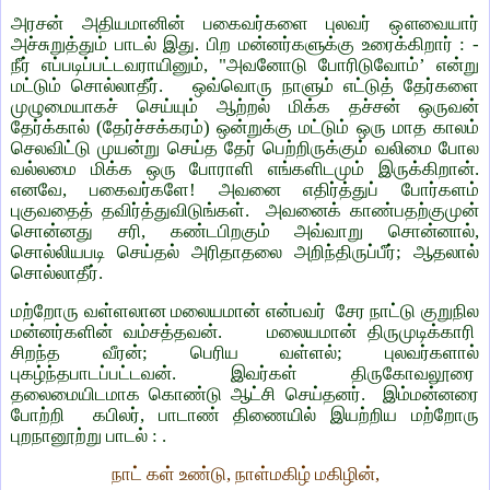
அரசன் அதியமானின் பகைவர்களை புலவர் ஔவையார்
அச்சுறுத்தும் பாடல் இது. பிற மன்னர்களுக்கு உரைக்கிறார் : -
நீர் எப்படிப்பட்டவராயினும், "அவனோடு போரிடுவோம்’ என்று
மட்டும் சொல்லாதீர். ஒவ்வொரு நாளும் எட்டுத் தேர்களை
முழுமையாகச் செய்யும் ஆற்றல் மிக்க தச்சன் ஒருவன்
தேர்க்கால் (தேர்ச்சக்கரம்) ஒன்றுக்கு மட்டும் ஒரு மாத காலம்
செலவிட்டு முயன்று செய்த தேர் பெற்றிருக்கும் வலிமை போல
வல்லமை மிக்க ஒரு போராளி எங்களிடமும் இருக்கிறான்.
எனவே, பகைவர்களே! அவனை எதிர்த்துப் போர்களம்
புகுவதைத் தவிர்த்துவிடுங்கள். அவனைக் காண்பதற்குமுன்
சொன்னது சரி, கண்டபிறகும் அவ்வாறு சொன்னால்,
சொல்லியபடி செய்தல் அரிதாதலை அறிந்திருப்பீர்; ஆதலால்
சொல்லாதீர்.
மற்றோரு வள்ளலான மலையமான் என்பவர் சேர நாட்டு குறுநில
மன்னர்களின் வம்சத்தவன். மலையமான் திருமுடிக்காரி
சிறந்த வீரன்; பெரிய வள்ளல்; புலவர்களால்
புகழ்ந்தபாடப்பட்டவன். இவர்கள் திருகோவலூரை
தலைமையிடமாக கொண்டு ஆட்சி செய்தனர். இம்மன்னரை
போற்றி கபிலர், பாடாண் திணையில் இயற்றிய மற்றோரு
புறநானூற்று பாடல் : .
நாட் கள் உண்டு, நாள்மகிழ் மகிழின்,