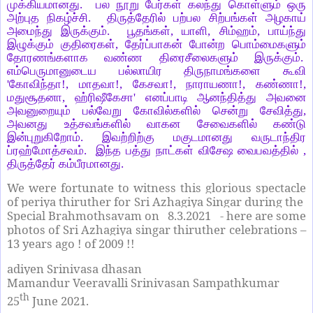
முக்கியமானது. பல நூறு பேர்கள் கலந்து கொள்ளும் ஒரு
அற்புத நிகழ்ச்சி. திருத்தேரில் பற்பல சிற்பங்கள் அழகாய்
அமைந்து இருக்கும். பூதங்கள், யாளி, சிம்ஹம், பாய்ந்து
இழுக்கும் குதிரைகள், தேர்ப்பாகன் போன்ற பொம்மைகளும்
தோரணங்களாக வண்ண திரைசீலைகளும் இருக்கும்.
எம்பெருமானுடைய பல்லாயிர திருநாமங்களை கூவி
'கோவிந்தா!, மாதவா!, கேசவா!, நாராயணா!, கண்ணா!,
மதுசூதனா, ஹ்ரிஷீகேசா' எனப்பாடி ஆனந்தித்து அவனை
அவனுறையும் பல்வேறு கோவில்களில் சென்று சேவித்து,
அவனது உத்சவங்களில் வாகன சேவைகளில் கண்டு
இன்புறுகிறோம். இவற்றிற்கு மகுடமானது வருடாந்திர
ப்ரஹ்மோத்சவம். இந்த பத்து நாட்கள் விசேஷ வைபவத்தில் ,
திருத்தேர் கம்பீரமானது.
We were fortunate to witness this glorious spectacle
of periya thiruther for Sri Azhagiya Singar during the
Special Brahmothsavam on 8.3.2021 - here are some
photos of Sri Azhagiya singar thiruther celebrations –
13 years ago ! of 2009 !!
adiyen Srinivasa dhasan
Mamandur Veeravalli Srinivasan Sampathkumar
th
25
June 2021.