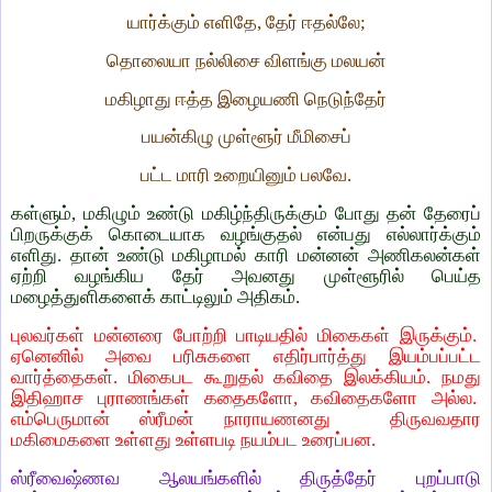
யார்க்கும் எளிதே, தேர் ஈதல்லே;
தொலையா நல்லிசை விளங்கு மலயன்
மகிழாது ஈத்த இழையணி நெடுந்தேர்
பயன்கிழு முள்ளூர் மீமிசைப்
பட்ட மாரி உறையினும் பலவே.
கள்ளும், மகிழும் உண்டு மகிழ்ந்திருக்கும் போது தன் தேரைப்
பிறருக்குக் கொடையாக வழங்குதல் என்பது எல்லார்க்கும்
எளிது. தான் உண்டு மகிழாமல் காரி மன்னன் அணிகலன்கள்
ஏற்றி வழங்கிய தேர் அவனது முள்ளூரில் பெய்த
மழைத்துளிகளைக் காட்டிலும் அதிகம்.
புலவர்கள் மன்னரை போற்றி பாடியதில் மிகைகள் இருக்கும்.
ஏனெனில் அவை பரிசுகளை எதிர்பார்த்து இயம்பப்பட்ட
வார்த்தைகள். மிகைபட கூறுதல் கவிதை இலக்கியம். நமது
இதிஹாச புராணங்கள் கதைகளோ, கவிதைகளோ அல்ல.
எம்பெருமான் ஸ்ரீமன் நாராயணனது திருவவதார
மகிமைகளை உள்ளது உள்ளபடி நயம்பட உரைப்பன.
ஸ்ரீவைஷ்ணவ ஆலயங்களில் திருத்தேர் புறப்பாடு