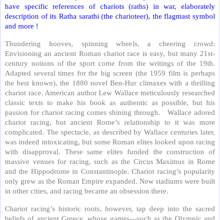
have specific references of chariots (raths) in war, elaborately
description of its Ratha sarathi (the charioteer), the flagmast symbol
and more !
Thundering hooves, spinning wheels, a cheering crowd:
Envisioning an ancient Roman chariot race is easy, but many 21st-
century notions of the sport come from the writings of the 19th.
Adapted several times for the big screen (the 1959 film is perhaps
the best known), the 1880 novel Ben-Hur climaxes with a thrilling
chariot race. American author Lew Wallace meticulously researched
classic texts to make his book as authentic as possible, but his
passion for chariot racing comes shining through. Wallace adored
chariot racing, but ancient Rome’s relationship to it was more
complicated. The spectacle, as described by Wallace centuries later,
was indeed intoxicating, but some Roman elites looked upon racing
with disapproval. These same elites funded the construction of
massive venues for racing, such as the Circus Maximus in Rome
and the Hippodrome in Constantinople. Chariot racing’s popularity
only grew as the Roman Empire expanded. New stadiums were built
in other cities, and racing became an obsession there.
Chariot racing’s historic roots, however, tap deep into the sacred
beliefs of ancient Greece, whose games—such as the Olympic and