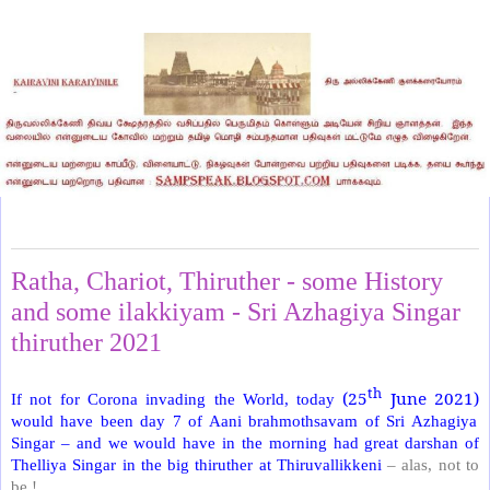
Friday, June 25, 2021
Ratha, Chariot, Thiruther - some History
and some ilakkiyam - Sri Azhagiya Singar
thiruther 2021
th
(25
June 2021)
If not for Corona invading the World, today
would have been day 7 of Aani brahmothsavam of Sri Azhagiya
Singar – and we would have in the morning had great darshan of
Thelliya Singar in the big thiruther at Thiruvallikkeni
– alas, not to
be !