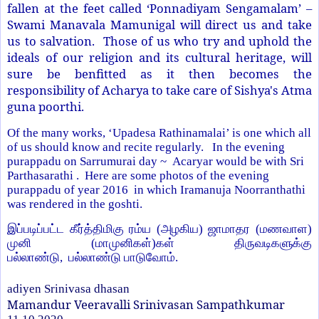
fallen at the feet called ‘Ponnadiyam Sengamalam’ –
Swami Manavala Mamunigal will direct us and take
us to salvation. Those of us who try and uphold the
ideals of our religion and its cultural heritage, will
sure be benfitted as it then becomes the
responsibility of Acharya to take care of Sishya's Atma
guna poorthi.
Of the many works, ‘Upadesa Rathinamalai’ is one which all
of us should know and recite regularly. In the evening
purappadu on Sarrumurai day ~ Acaryar would be with Sri
Parthasarathi . Here are some photos of the evening
purappadu of year 2016 in which Iramanuja Noorranthathi
was rendered in the goshti.
இப்படிப்பட்ட கீர்த்திமிகு ரம்ய (அழகிய) ஜாமாதர (மணவாள)
முனி (மாமுனிகள்)கள் திருவடிகளுக்கு
பல்லாண்டு
,
பல்லாண்டு பாடுவோம்.
adiyen Srinivasa dhasan
Mamandur Veeravalli Srinivasan Sampathkumar