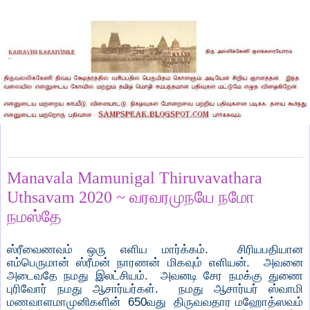
Saturday, October 10, 2020
Manavala Mamunigal Thiruvavathara
Uthsavam 2020 ~ வரவரமுநயே நமோ
நமஸ்தே
ஸ்ரீவைணவம் ஒரு எளிய மார்க்கம். சிரியபதியான
எம்பெருமான் ஸ்ரீமன் நாரணன் மிகவும் எளியன். அவனை
அடைவதே நமது இலட்சியம். அவனடி சேர நமக்கு துணை
புரிவோர் நமது ஆசார்யர்கள். நமது ஆசார்யர் ஸ்வாமி
மணவாளமாமுனிகளின் 650வது திருவவதார மஹோத்ஸவம்