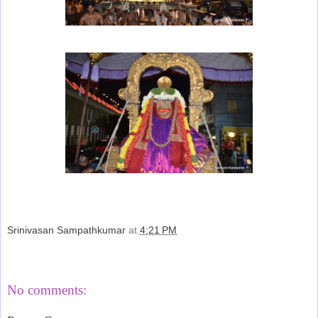
Srinivasan Sampathkumar
at
4:21 PM
Share
No comments: