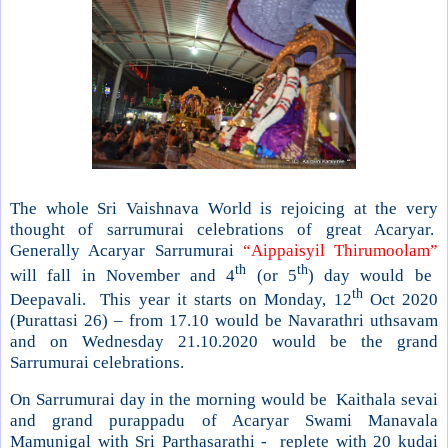
The whole Sri Vaishnava World is rejoicing at the very
thought of sarrumurai celebrations of great Acaryar.
Generally Acaryar Sarrumurai
“Aippaisyil Thirumoolam”
th
th
will fall in November and 4
(or 5
) day would be
th
Deepavali. This year it starts on Monday, 12
Oct 2020
(Purattasi 26) – from 17.10 would be Navarathri uthsavam
and on Wednesday 21.10.2020 would be the grand
Sarrumurai celebrations.
On Sarrumurai day in the morning would be Kaithala sevai
and grand purappadu of Acaryar Swami Manavala
Mamunigal with Sri Parthasarathi - replete with 20 kudai