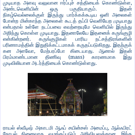
,
முடியாத
அளவு
வலுவான
ஈர்ப்புச்
சத்தியைக்
கொண்டுள்ள
.
அண்டவெளியின்
ஒரு
பகுதியாகும்
இதன்
நிகழ்வெல்லைக்குள்
இருந்து
பார்க்கக்கூடிய
ஒளி
அலைகள்
போன்ற
மின்காந்த
அலைகள்
கூடத்
தப்பி
வெளியேற
முடியாது
என்பதால்
உள்ளே
நடப்பவை
எவற்றையுமே
வெளியில்
இருந்து
.
அறிந்து
கொள்ள
முடியாது
இதனாலேயே
இதனைக்
கருங்குழி
.
என்கின்றனர்
கருங்குழிகள்
பாரிய
நட்சத்திரங்களின்
.
பரிணாமத்தின்
இறுதிக்கட்டமாகக்
கருதப்படுகிறது
இதற்குக்
,
.
கன
அளவோ
மேற்பரப்போ
கிடையாது
ஆனால்
இதன்
(mass)
பிரம்மாண்டமான
திணிவு
காரணமாக
இது
.
முடிவிலியான
அடர்த்தியைக்
கொண்டுள்ளது
,
ராயல்
ஸ்வீடிஷ்
அகாடமி
ஆஃப்
சயின்சஸ்
அமைப்பு
ஆல்ஃபிரட்
,
நோபல்
நினைவாக
வழங்கப்படும்
அறிவியலுக்கான
இந்த