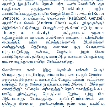
ஆண்டு
இயற்பியலில்
நோபல்
பரிசு
அண்டவெளியின்
ஒரு
(blackhole)
பகுதியான
கருந்துளை
பற்றிய
(Roger
கண்டுபிடிப்புகளுக்கு
உதவிய
ரோஜர்
பென்ரோஸுக்கும்
Penrose),
(Reinhard Genzel),
ரெய்ன்ஹார்ட்
ஜென்செல்
(Andrea Ghez)
ஆண்ட்ரியா
கெஸ்
ஆகிய
இருவருக்கும்
.
(general
அறிவிக்கப்பட்டுள்ளது
பொதுச்
சார்புக்
கோட்பாடு
theory of relativity)
கருந்துளைகள்
உருவாக
.
வழிவகுக்கிறது
என்பதை
பென்ரோஸ்
காட்டினார்
விண்மீனின்
மையத்தில்
உள்ள
நட்சத்திரங்களின்
இயக்கங்கள்
கண்ணுக்குத்
தெரியாத
கனமான
ஒரு
பொருளால்
ஈர்க்கப்படுகிறது
என்பதை
ஜென்சல்
மற்றும்
கெஸ்
.
,
கண்டுபிடித்தனர்
தற்போது
வரை
அந்த
கனமான
பொருள்
ஒரு
.
ராட்சச
கருந்துளை
என்றே
அறியப்படுகிறது
கொரோனா
கண்ட
இந்த
ஆண்டில்
மக்கள்
பெரும்
-
பொருளாதார
பாதிப்பிற்கு
உள்ளாயினர்
என
பலரும்
சொல்ல
தற்சமயம்
திறந்துள்ள
கடைகளில்
மோதும்
மக்கள்
கூட்டத்தை
!
பார்க்கும்
போது
அக்கூற்று
ஏற்புடையதாய்
இல்லை
இக்கடின
,
,
காலத்திலும்
உயிரையே
அச்சுறுத்தும்
நோய்
காலத்திலும்
கூட
மனித
இனத்துக்கு
பொருட்கள்
மீதுள்ள
பற்று
மிக
.
அதிகமானது
அவர்களுக்கும்
பட்டுப்
பீதாம்பரங்கள்
என
,
,
பல்வேறு
விதமான
துணிமணிகள்
தங்க
வைர
வைடூர்ய