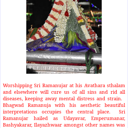
Worshipping Sri Ramanujar at his Avathara sthalam
and elsewhere will cure us of all sins and rid all
diseases, keeping away mental distress and strain.
Bhagwad Ramanuja with his aesthetic beautiful
interpretations occupies the central place.
Sri
Ramanujar hailed as Udayavar, Emperumanar,
Bashyakarar, Ilayazhwaar amongst other names was