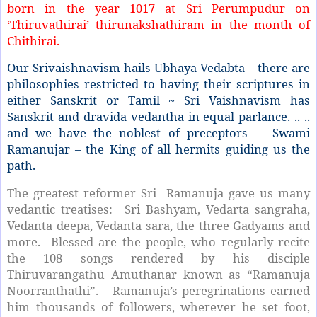
born in the year 1017 at Sri Perumpudur on
‘Thiruvathirai’ thirunakshathiram in the month of
Chithirai.
Our Srivaishnavism hails Ubhaya Vedabta – there are
philosophies restricted to having their scriptures in
either Sanskrit or Tamil ~ Sri Vaishnavism has
Sanskrit and dravida vedantha in equal parlance. .. ..
and we have the noblest of preceptors - Swami
Ramanujar – the King of all hermits guiding us the
path.
The greatest reformer Sri
Ramanuja gave us many
vedantic treatises:
Sri Bashyam, Vedarta sangraha,
Vedanta deepa, Vedanta sara, the three Gadyams and
more.
Blessed are the people, who regularly recite
the 108 songs rendered by his disciple
Thiruvarangathu Amuthanar known as “Ramanuja
Noorranthathi”.
Ramanuja’s peregrinations earned
him thousands of followers, wherever he set foot,