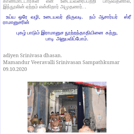
காணமாட்டார்கள் என உடையவரைப்பற்றி பாடுவதனால்,
இந்நூலின் ஏற்றம் என்கிறார் அமுதனார். .
உய்ய ஒரே வழி, உடையவர் திருவடி. நம் ஆசார்யர் ஸ்ரீ
ராமானுசரின்
புகழ் பாடும் இராமானுச நூற்றந்தாதியினை கற்று,
பாடி அனுபவிப்போம்.
adiyen Srinivasa dhasan.
Mamandur Veeravalli Srinivasan Sampathkumar
09.10.2020