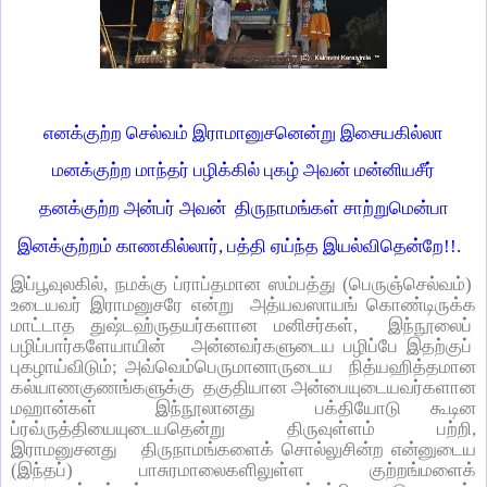
எனக்குற்ற செல்வம் இராமானுசனென்று இசையகில்லா
மனக்குற்ற மாந்தர் பழிக்கில் புகழ் அவன் மன்னியசீர்
தனக்குற்ற அன்பர் அவன்
திருநாமங்கள் சாற்றுமென்பா
இனக்குற்றம் காணகில்லார், பத்தி ஏய்ந்த இயல்விதென்றே!!.
இப்பூவுலகில், நமக்கு ப்ராப்தமான ஸம்பத்து (பெருஞ்செல்வம்)
உடையவர் இராமனுசரே என்று
அத்யவஸாயங் கொண்டிருக்க
மாட்டாத துஷ்டஹ்ருதயர்களான மனிசர்கள்,
இந்நூலைப்
பழிப்பார்களேயாயின்
அன்னவர்களுடைய பழிப்பே இதற்குப்
புகழாய்விடும்; அவ்வெம்பெருமானாருடைய
நித்யஹித்தமான
கல்யாணகுணங்களுக்கு
தகுதியான அன்பையுடையவர்களான
மஹான்கள்
இந்நூலானது
பக்தியோடு கூடின
ப்ரவ்ருத்தியையுடையதென்று திருவுள்ளம் பற்றி,
இராமனுசனது
திருநாமங்களைக் சொல்லுசின்ற என்னுடைய
(இந்தப்) பாசுரமாலைகளிலுள்ள குற்றங்மளைக்