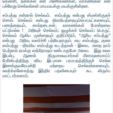
,
,
வெள்ளி
நகைகள்
என
அணிகலன்கள்
வாகனங்கள்
என
.
பல்வேறு
செல்வங்கள்
மாயமயக்கு
மயக்குகின்றன
.
சம்பத்து
என்றால்
செல்வம்
ஸம்பத்து
என்பது
ஸ்மஸ்கிருதச்
.
,
சொல்
செல்வம்
என்பது
திரவியத்தையும்பொருட்களையும்
,
,
பணத்தையும்
கால்நடைகள்
வாகனங்கள்
போன்றவை
!
;
;
மட்டுமல்ல
அறிவுச்
செல்வம்
ஒழுக்கச்
செல்வம்
பொருட்
, “
”
செல்வம்
ஆகிய
மூன்றையும்
குறிப்பிடும்
ஆரிய
சம்பத்து
.
,
என்பது
அறிவு
வளர்ச்சி
பற்றியதாகும்
ரூப
ஸம்பத்து
குண
-
-
,
ஸம்பத்து
திரவிய
ஸம்பத்து
கூடத்தான்
இவை
எதை
நாம்
.
பெற்றால்
நமக்கு
ஸந்தோஷம்
உண்டாகுமோ
அவை
இது
உலக
.
இயல்பு
ஆனால்
திருமாலடியார்கள்
மீளாவுலகமாய்ப்
பேரின்பத்திற்கு
உரிய
இடமான
பரமபதத்திற்குச்
செல்ல
,
இணங்குவரேயன்றி
மற்றைய
செல்வங்களையும்
சுவர்க்கலோகத்து
இந்திர
பதவியையும்
கூட
விரும்ப
.
மாட்டார்களாம்