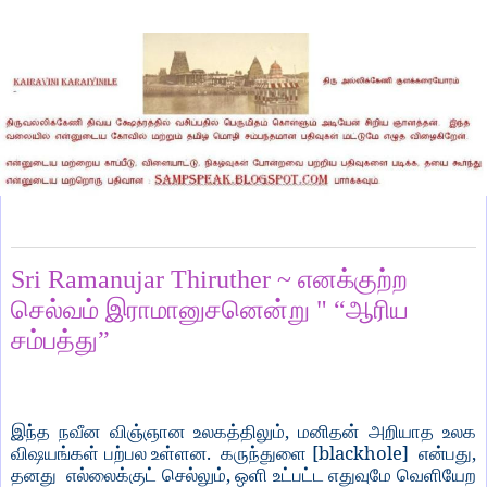
Wednesday, October 7, 2020
Sri Ramanujar Thiruther ~ எனக்குற்ற
செல்வம் இராமானுசனென்று " “ஆரிய
சம்பத்து”
,
இந்த
நவீன
விஞ்ஞான
உலகத்திலும்
மனிதன்
அறியாத
உலக
.
[blackhole]
,
விஷயங்கள்
பற்பல
உள்ளன
கருந்துளை
என்பது
,
தனது
எல்லைக்குட்
செல்லும்
ஒளி
உட்பட்ட
எதுவுமே
வெளியேற