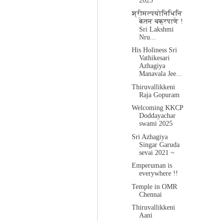
2025
श्रीमत्पयोनिधिनि
केतन चक्रपाणे !
Sri Lakshmi
Nru...
His Holiness Sri
Vathikesari
Azhagiya
Manavala Jee...
Thiruvallikkeni
Raja Gopuram
Welcoming KKCP
Doddayachar
swami 2025
Sri Azhagiya
Singar Garuda
sevai 2021 ~
Emperuman is
everywhere !!
Temple in OMR
Chennai
Thiruvallikkeni
Aani