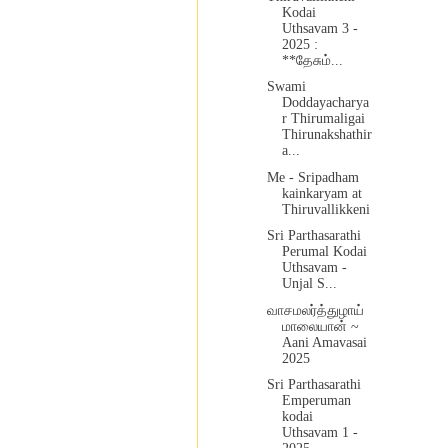
Kodai
Uthsavam 3 -
2025 :
**தேசும்...
Swami
Doddayacharya
r Thirumaligai
Thirunakshathir
a...
Me - Sripadham
kainkaryam at
Thiruvallikkeni
Sri Parthasarathi
Perumal Kodai
Uthsavam -
Unjal S...
வாசமலர்த்துழாய்
மாலையான் ~
Aani Amavasai
2025
Sri Parthasarathi
Emperuman
kodai
Uthsavam 1 -