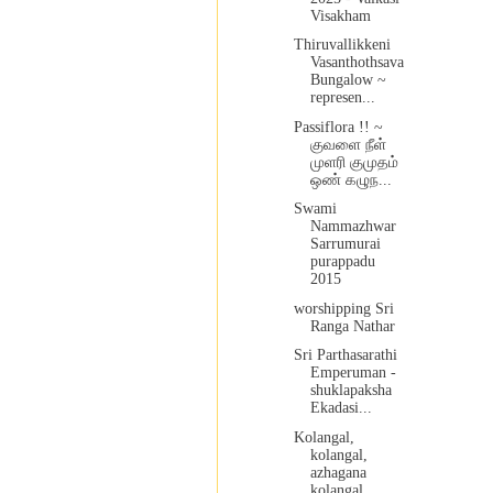
Visakham
Thiruvallikkeni
Vasanthothsava
Bungalow ~
represen...
Passiflora !! ~
குவளை நீள்
முளரி குமுதம்
ஒண் கழுந...
Swami
Nammazhwar
Sarrumurai
purappadu
2015
worshipping Sri
Ranga Nathar
Sri Parthasarathi
Emperuman -
shuklapaksha
Ekadasi...
Kolangal,
kolangal,
azhagana
kolangal