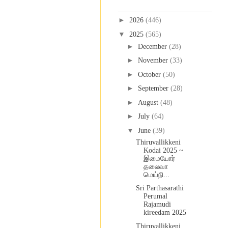
Blog Archive
►
2026
(446)
▼
2025
(565)
►
December
(28)
►
November
(33)
►
October
(50)
►
September
(28)
►
August
(48)
►
July
(64)
▼
June
(39)
Thiruvallikkeni
Kodai 2025 ~
இமையோர்
தலைவா
மெய்நி...
Sri Parthasarathi
Perumal
Rajamudi
kireedam 2025
Thiruvallikkeni