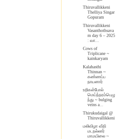
Thiruvallikkeni
Thelliya Singar
Gopuram
Thiruvallikkeni
Vasanthothsava
m day 6 – 2025
: வா...
Cows of
Triplicane ~
kainkaryam
Kalahasthi
Thinnan ~
கண்ணப்ப
நாயனார்
உறிகள்போல்
மெய்ந்நரம்பெழு
ந்து ~ bulging
veins a...
Thirukudaigal @
Thiruvallikkeni
மலிவிழா வீதி
மடநல்லார்
மாமயிலை ~