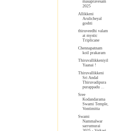
masapravesam
2025
Allikkeni
Arulicheyal
goshti
thiruveedhi valam
at mystic
Triplicane
Chennapatnam
koil prakaram
Thiruvallikkeniyil
Yaanai !
Thiruvallikkeni
Sri Andal
Thiruvadipura
purappadu ...
Sree
Kodandarama
Swami Temple,
Vontimitta
Swami
Nammalwar
sarrumurai
2025 - Vaikasi