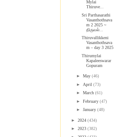
Mylai
Thiruve...
Sri Parthasarathi
Vasanthothsava
m 2 2025 ~
திருவல்...
Thiruvallikkeni
Vasanthothsava
m – day 3 2025
Thirumylai
Kapaleeswarar
Gopuram
►
May
(46)
►
April
(73)
►
March
(61)
►
February
(47)
►
January
(48)
►
2024
(434)
►
2023
(382)
►