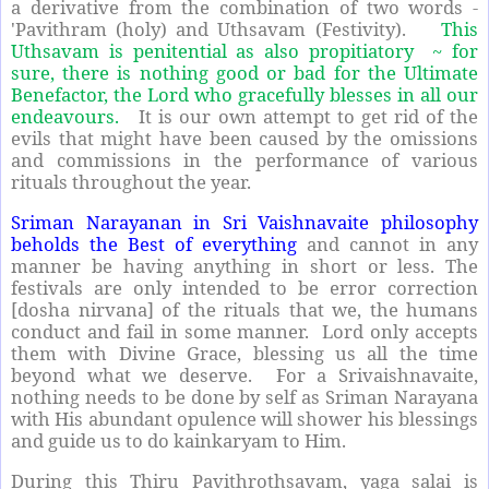
a derivative from the combination of two words -
'Pavithram (holy) and Uthsavam (Festivity).
This
Uthsavam is penitential as also propitiatory ~ for
sure, there is nothing good or bad for the Ultimate
Benefactor, the Lord who gracefully blesses in all our
endeavours.
It is our own attempt to get rid of the
evils that might have been caused by the omissions
and commissions in the performance of various
rituals throughout the year.
Sriman Narayanan in Sri Vaishnavaite philosophy
beholds the Best of everything
and cannot in any
manner be having anything in short or less. The
festivals are only intended to be error correction
[dosha nirvana] of the rituals that we, the humans
conduct and fail in some manner. Lord only accepts
them with Divine Grace, blessing us all the time
beyond what we deserve. For a Srivaishnavaite,
nothing needs to be done by self as Sriman Narayana
with His abundant opulence will shower his blessings
and guide us to do kainkaryam to Him.
During this Thiru Pavithrothsavam, yaga salai is