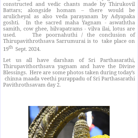
constructed and vedic chants made by Thirukovil
Battars; alongside homam – there would be
arulicheyal as also veda parayanam by Adyapaka
goshti. In the sacred maha Yagnam - aswaththa
samith, cow ghee, bilvapatrams - vilva ilai, lotus are
used. The poornahuthi / the conclusion of
Thirupavithrothsava Sarrumurai is to take place on
th
19
Sept. 2024.
Let us all have darshan of Sri Parthasarathi,
Thirupavithorthsava yagnam and have the Divine
Blessings. Here are some photos taken during today’s
chinna maada veethi purappadu of Sri Parthasarathi
Pavithrothsavam day 2.