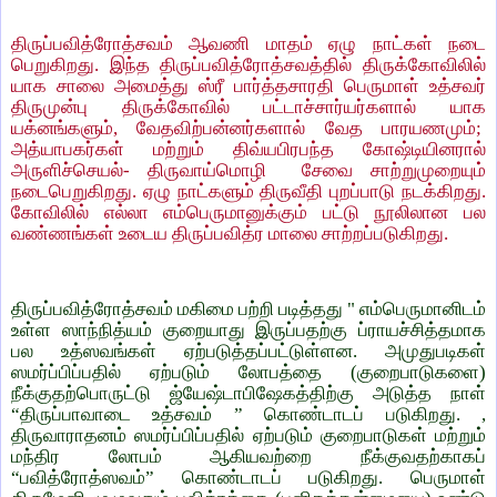
திருப்பவித்ரோத்சவம் ஆவணி மாதம் ஏழு நாட்கள் நடை
பெறுகிறது. இந்த திருப்பவித்ரோத்சவத்தில் திருக்கோவிலில்
யாக சாலை அமைத்து ஸ்ரீ பார்த்தசாரதி பெருமாள் உத்சவர்
திருமுன்பு திருக்கோவில் பட்டாச்சார்யர்களால் யாக
யக்னங்களும், வேதவிற்பன்னர்களால் வேத பாரயணமும்;
அத்யாபகர்கள் மற்றும் திவ்யபிரபந்த கோஷ்டியினரால்
அருளிச்செயல்- திருவாய்மொழி
சேவை சாற்றுமுறையும்
நடைபெறுகிறது. ஏழு நாட்களும் திருவீதி புறப்பாடு நடக்கிறது.
கோவிலில் எல்லா எம்பெருமானுக்கும் பட்டு நூலிலான பல
வண்ணங்கள் உடைய திருப்பவித்ர மாலை சாற்றப்படுகிறது.
திருப்பவித்ரோத்சவம் மகிமை பற்றி படித்தது " எம்பெருமானிடம்
உள்ள ஸாந்நித்யம் குறையாது இருப்பதற்கு ப்ராயச்சித்தமாக
பல உத்ஸவங்கள் ஏற்படுத்தப்பட்டுள்ளன. அமுதுபடிகள்
ஸமர்ப்பிப்பதில் ஏற்படும் லோபத்தை (குறைபாடுகளை)
நீக்குதற்பொருட்டு ஜ்யேஷ்டாபிஷேகத்திற்கு அடுத்த நாள்
“திருப்பாவாடை உத்சவம் ” கொண்டாடப் படுகிறது. ,
திருவாராதனம் ஸமர்ப்பிப்பதில் ஏற்படும் குறைபாடுகள் மற்றும்
மந்திர லோபம் ஆகியவற்றை நீக்குவதற்காகப்
“பவித்ரோத்ஸவம்” கொண்டாடப் படுகிறது. பெருமாள்