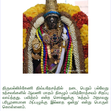
திருவல்லிக்கேணி திவ்யதேசத்தில் நடை பெறும் பல்வேறு
உத்சவங்களில் ஆவணி மாதம் நிகழும் பவித்ரோத்சவம் சிறப்பு
வாய்ந்தது. பவித்ரம் என்ற சொல்லுக்கு 'சுத்தம் அதாவது
பரிபூரணமான அப்பழுக்கு இல்லாத ஒன்று' என்று பொருள்
கொள்ளலாம்.