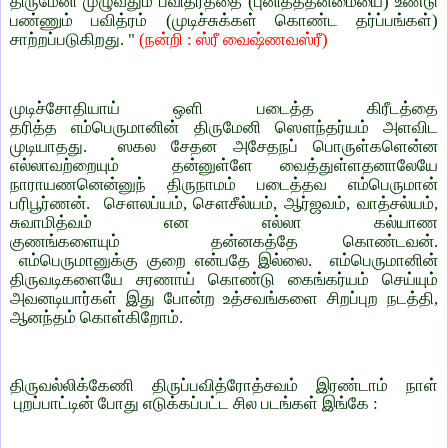
திருமேனி முழுவதும் பவித்ரத்தை (புனிதத்தன்மையை) உண்டு
பண்ணும் பவித்ரம் (முடிச்சுக்கள் கொண்ட தர்ப்பங்கள்)
சாற்றப்படுகிறது. "
(நன்றி : ஸ்ரீ வைஷ்ணவஸ்ரீ)
முடிச்சோதியாய் ஒளி படைத்த கிரீடத்தை
தரித்த எம்பெருமானின் திருமேனி ஸௌந்தர்யம் அளவிட
முடியாதது. ஸகல சேதன அசேதநப் பொருள்களென்ன
எல்லாவற்றையும் தன்னுள்ளே வைத்துள்ளதனாலேயே
நாராயணனென்னுந் திருநாமம் படைத்தவ எம்பெருமான்
பரிபூர்ணன். சௌலப்யம், சௌசீல்யம், ஆர்ஜவம், வாத்சல்யம்,
சுவாமித்வம் என எல்லா கல்யாண
குணங்களையும் தன்னகத்தே கொண்டவன்.
எம்பெருமானுக்கு குறை என்பதே இல்லை. எம்பெருமானின்
திருவடிகளையே சரணாய் கொண்டு கைங்கர்யம் செய்யும்
அவனடியார்கள் இது போன்ற உத்சவங்களை சிறப்புற நடத்தி,
ஆனந்தம் கொள்கிறோம்.
திருவல்லிக்கேணி திருப்பவித்ரோத்சவம் இரண்டாம் நாள்
புறப்பாட்டின் போது எடுக்கப்பட்ட சில படங்கள் இங்கே :