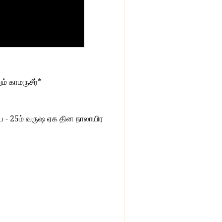
*
ும்
காமருசீர்
- 25
ை
ம்
வருஷ
ஏக
தின
நாலாயிர