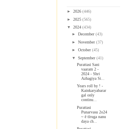
Blog Archive
►
2026
(446)
►
2025
(565)
▼
2024
(434)
►
December
(43)
►
November
(37)
►
October
(45)
▼
September
(41)
Purattasi Sani
vaaram 2 -
2024 - Shri
Azhagiya Si...
Years roll by ! -
Kainkaryabarar
gal only
continu...
Purattasi
Punarvasu 2o24
~ ē tīruga nanu
daya ch...
Purattasi