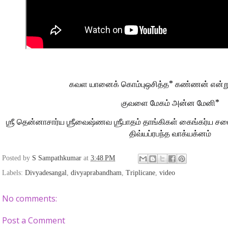
*
கவள
யானைக்
கொம்புஒசித்த
கண்ணன்
என்ற
*
குவளை
மேகம்
அன்ன
மேனி
ஶ்ரீ
தென்னாசார்ய
ஶ்ரீவைஷ்ணவ
ஶ்ரீபாதம்
தாங்கிகள்
கைங்கர்ய
சப
திவ்யப்ரபந்த
வாக்யக்னம்
Posted by
S Sampathkumar
at
3:48 PM
Labels:
Divyadesangal
,
divyaprabandham
,
Triplicane
,
video
No comments:
Post a Comment