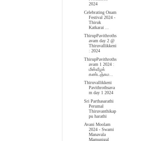
2024
Celebrating Onam
Festival 2024 -
Thiruk
Katkarai ...
ThirupPavithroths
avam day 2 @
Thiruvallikkeni
: 2024
ThirupPavithroths
avam 1 2024 :
மீன்வீழக்
கண்டஞ்சும...
Thiruvallikkeni
Pavithrothsava
m day 1 2024
Sri Parthasarathi
Perumal
Thiruvanthikap
pu harathi
Avani Moolam
2024 - Swami
Manavala
Mamunigal