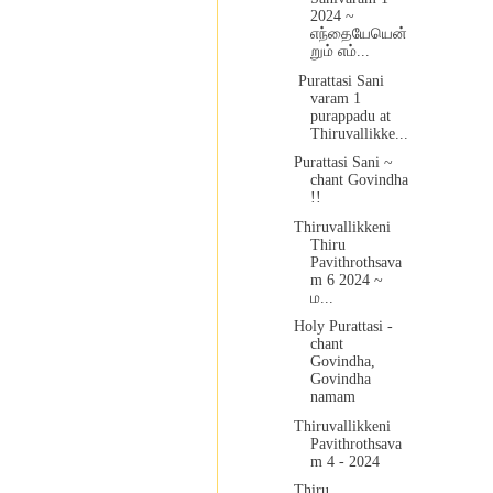
2024 ~
எந்தையேயென்
றும் எம்...
Purattasi Sani
varam 1
purappadu at
Thiruvallikke...
Purattasi Sani ~
chant Govindha
!!
Thiruvallikkeni
Thiru
Pavithrothsava
m 6 2024 ~
ம...
Holy Purattasi -
chant
Govindha,
Govindha
namam
Thiruvallikkeni
Pavithrothsava
m 4 - 2024
Thiru