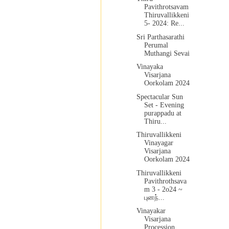
Pavithrotsavam
Thiruvallikkeni
5- 2024: Re...
Sri Parthasarathi
Perumal
Muthangi Sevai
Vinayaka
Visarjana
Oorkolam 2024
Spectacular Sun
Set - Evening
purappadu at
Thiru...
Thiruvallikkeni
Vinayagar
Visarjana
Oorkolam 2024
Thiruvallikkeni
Pavithrothsava
m 3 - 2o24 ~
புனந்...
Vinayakar
Visarjana
Procession