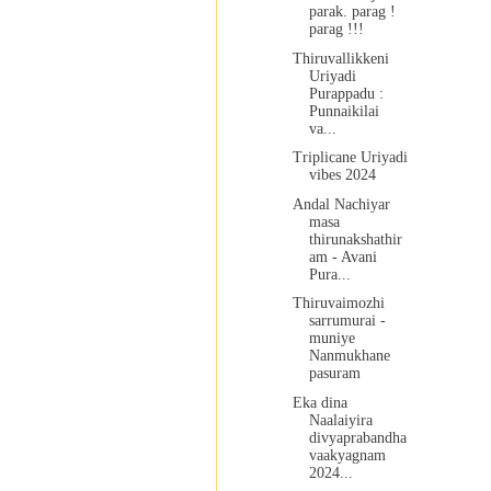
parak. parag !
parag !!!
Thiruvallikkeni
Uriyadi
Purappadu :
Punnaikilai
va...
Triplicane Uriyadi
vibes 2024
Andal Nachiyar
masa
thirunakshathir
am - Avani
Pura...
Thiruvaimozhi
sarrumurai -
muniye
Nanmukhane
pasuram
Eka dina
Naalaiyira
divyaprabandha
vaakyagnam
2024...