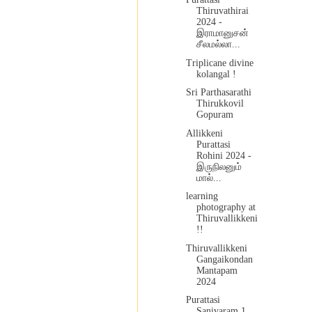
Thiruvathirai
2024 -
இராமானுசன்
சீலமல்லா...
Triplicane divine
kolangal !
Sri Parthasarathi
Thirukkovil
Gopuram
Allikkeni
Purattasi
Rohini 2024 -
இருநிலனும்
மால்...
learning
photography at
Thiruvallikkeni
!!
Thiruvallikkeni
Gangaikondan
Mantapam
2024
Purattasi
Sanivaram 1