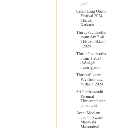
2024
Celebrating Onam
Festival 2024 -
Thiruk
Katkarai ...
ThirupPavithroths
avam day 2 @
Thiruvallikkeni
: 2024
ThirupPavithroths
avam 1 2024 :
மீன்வீழக்
கண்டஞ்சும...
Thiruvallikkeni
Pavithrothsava
m day 1 2024
Sri Parthasarathi
Perumal
Thiruvanthikap
pu harathi
Avani Moolam
2024 - Swami
Manavala
Mamunigal