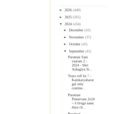
Blog Archive
►
2026
(448)
►
2025
(565)
▼
2024
(434)
►
December
(43)
►
November
(37)
►
October
(45)
▼
September
(41)
Purattasi Sani
vaaram 2 -
2024 - Shri
Azhagiya Si...
Years roll by ! -
Kainkaryabarar
gal only
continu...
Purattasi
Punarvasu 2o24
~ ē tīruga nanu
daya ch...
Purattasi