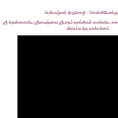
- '
பெரியாழ்வார்
திருமொழி
சென்னியோங்கு
ஶ்ரீ
தென்னாசார்ய
ஶ்ரீவைஷ்ணவ
ஶ்ரீபாதம்
தாங்கிகள்
கைங்கர்ய
சப
திவ்யப்ரபந்த
வாக்யக்னம்