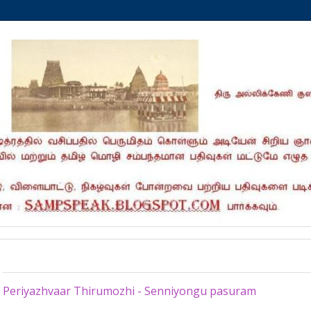
Monday, September 2, 2024
Periyazhvaar Thirumozhi - Senniyongu pasuram