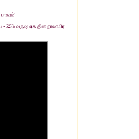
'
பாசுரம்
- 25
ை
ம்
வருஷ
ஏக
தின
நாலாயிர