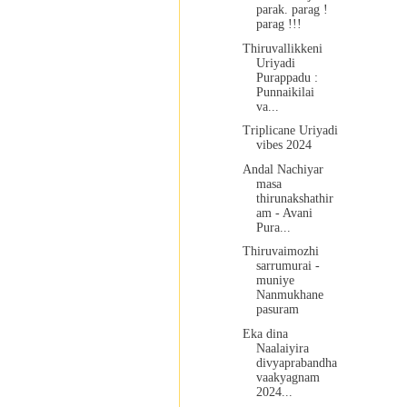
parak. parag !
parag !!!
Thiruvallikkeni
Uriyadi
Purappadu :
Punnaikilai
va...
Triplicane Uriyadi
vibes 2024
Andal Nachiyar
masa
thirunakshathir
am - Avani
Pura...
Thiruvaimozhi
sarrumurai -
muniye
Nanmukhane
pasuram
Eka dina
Naalaiyira
divyaprabandha
vaakyagnam
2024...