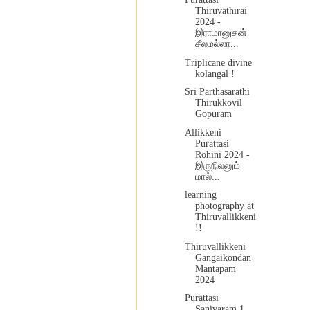
Thiruvathirai
2024 -
இராமானுசன்
சீலமல்லா...
Triplicane divine
kolangal !
Sri Parthasarathi
Thirukkovil
Gopuram
Allikkeni
Purattasi
Rohini 2024 -
இருநிலனும்
மால்...
learning
photography at
Thiruvallikkeni
!!
Thiruvallikkeni
Gangaikondan
Mantapam
2024
Purattasi
Sanivaram 1