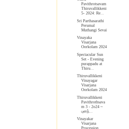
Pavithrotsavam
Thiruvallikkeni
5- 2024: Re...
Sri Parthasarathi
Perumal
Muthangi Sevai
Vinayaka
Visarjana
Oorkolam 2024
Spectacular Sun
Set - Evening
purappadu at
Thiru...
Thiruvallikkeni
Vinayagar
Visarjana
Oorkolam 2024
Thiruvallikkeni
Pavithrothsava
m 3 - 2o24 ~
புனந்...
Vinayakar
Visarjana
Procession