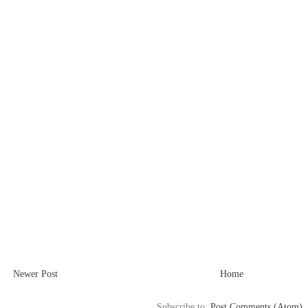
Newer Post
Home
Subscribe to:
Post Comments (Atom)