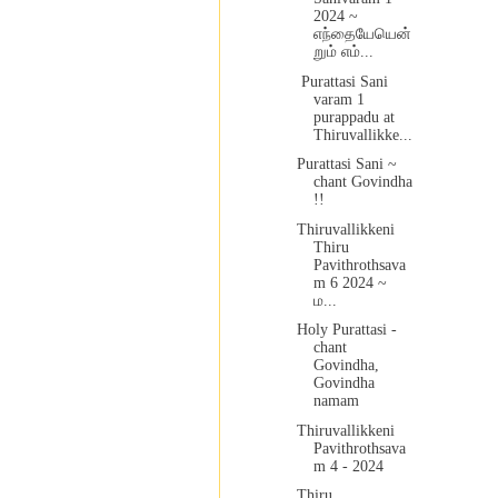
2024 ~
எந்தையேயென்
றும் எம்...
Purattasi Sani
varam 1
purappadu at
Thiruvallikke...
Purattasi Sani ~
chant Govindha
!!
Thiruvallikkeni
Thiru
Pavithrothsava
m 6 2024 ~
ம...
Holy Purattasi -
chant
Govindha,
Govindha
namam
Thiruvallikkeni
Pavithrothsava
m 4 - 2024
Thiru