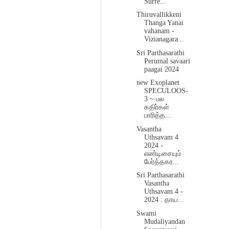
Surre...
Thiruvallikkeni
Thanga Yanai
vahanam -
Vizianagara...
Sri Parthasarathi
Perumal savaari
paagai 2024
new Exoplanet
SPECULOOS-
3 ~ பல
கதிர்கள்
பாரித்த...
Vasantha
Uthsavam 4
2024 -
எண்டிசையும்
பேர்த்தகர...
Sri Parthasarathi
Vasantha
Uthsavam 4 -
2024 : தாய...
Swami
Mudaliyandan