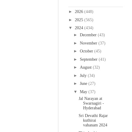
Blog Archive
►
2026
(448)
►
2025
(565)
▼
2024
(434)
►
December
(43)
►
November
(37)
►
October
(45)
►
September
(41)
►
August
(32)
►
July
(34)
►
June
(27)
▼
May
(37)
Jal Narayan at
Swarnagiri -
Hyderabad
Sri Devathi Rajar
kuthirai
vahanam 2024