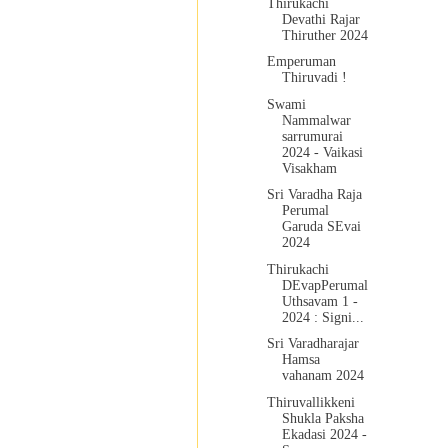
Thirukachi
Devathi Rajar
Thiruther 2024
Emperuman
Thiruvadi !
Swami
Nammalwar
sarrumurai
2024 - Vaikasi
Visakham
Sri Varadha Raja
Perumal
Garuda SEvai
2024
Thirukachi
DEvapPerumal
Uthsavam 1 -
2024 : Signi...
Sri Varadharajar
Hamsa
vahanam 2024
Thiruvallikkeni
Shukla Paksha
Ekadasi 2024 -