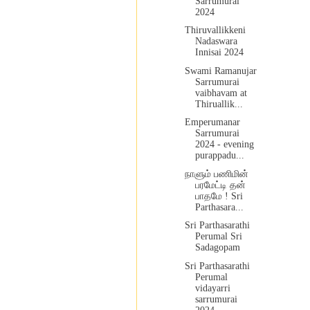
Sarrumurai
2024
Thiruvallikkeni
Nadaswara
Innisai 2024
Swami Ramanujar
Sarrumurai
vaibhavam at
Thiruallik...
Emperumanar
Sarrumurai
2024 - evening
purappadu...
நாளும் பணிமின்
பரமேட்டி தன்
பாதமே ! Sri
Parthasara...
Sri Parthasarathi
Perumal Sri
Sadagopam
Sri Parthasarathi
Perumal
vidayarri
sarrumurai