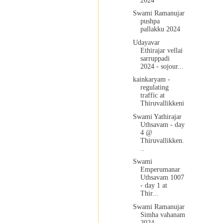
2024
Swami Ramanujar
pushpa
pallakku 2024
Udayavar
Ethirajar vellai
sarruppadi
2024 - sojour...
kainkaryam -
regulating
traffic at
Thiruvallikkeni
Swami Yathirajar
Uthsavam - day
4 @
Thiruvallikken.
..
Swami
Emperumanar
Uthsavam 1007
- day 1 at
Thir...
Swami Ramanujar
Simha vahanam
2024