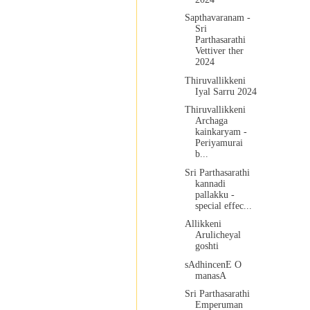
Sapthavaranam -
Sri
Parthasarathi
Vettiver ther
2024
Thiruvallikkeni
Iyal Sarru 2024
Thiruvallikkeni
Archaga
kainkaryam -
Periyamurai
b...
Sri Parthasarathi
kannadi
pallakku -
special effec...
Allikkeni
Arulicheyal
goshti
sAdhincenE O
manasA
Sri Parthasarathi
Emperuman