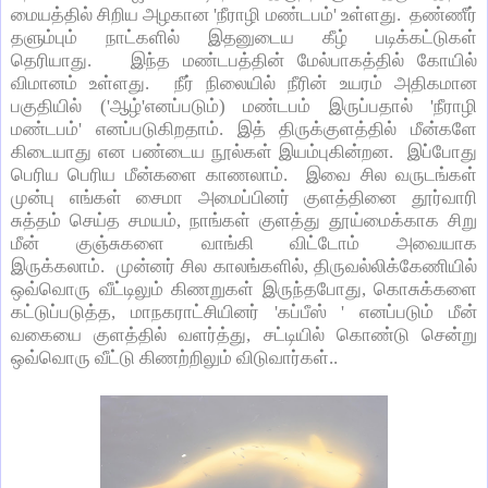
மையத்தில் சிறிய அழகான 'நீராழி மண்டபம்' உள்ளது. தண்ணீர்
தளும்பும் நாட்களில் இதனுடைய கீழ் படிக்கட்டுகள்
தெரியாது. இந்த மண்டபத்தின் மேல்பாகத்தில் கோயில்
விமானம் உள்ளது. நீர் நிலையில் நீரின் உயரம் அதிகமான
பகுதியில் ('ஆழ்'எனப்படும்) மண்டபம் இருப்பதால் 'நீராழி
மண்டபம்' எனப்படுகிறதாம். இத் திருக்குளத்தில் மீன்களே
கிடையாது என பண்டைய நூல்கள் இயம்புகின்றன. இப்போது
பெரிய பெரிய மீன்களை காணலாம். இவை சில வருடங்கள்
முன்பு எங்கள் சைமா அமைப்பினர் குளத்தினை தூர்வாரி
சுத்தம் செய்த சமயம், நாங்கள் குளத்து தூய்மைக்காக சிறு
மீன் குஞ்சுகளை வாங்கி விட்டோம் அவையாக
இருக்கலாம். முன்னர் சில காலங்களில், திருவல்லிக்கேணியில்
ஒவ்வொரு வீட்டிலும் கிணறுகள் இருந்தபோது, கொசுக்களை
கட்டுப்படுத்த, மாநகராட்சியினர் 'கப்பீஸ் ' எனப்படும் மீன்
வகையை குளத்தில் வளர்த்து, சட்டியில் கொண்டு சென்று
ஒவ்வொரு வீட்டு கிணற்றிலும் விடுவார்கள்..