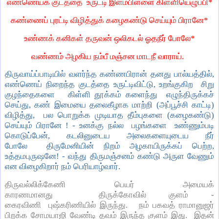
எண்ணெய்க் குடத்தை உருட்டி இளம்பிள்ளை கிள்ளியெழுப்பி*
கண்ணைப் புரட்டி விழித்துக் கழைகண்டு செய்யும் பிரானே*
உண்ணக் கனிகள் தருவன் ஒலிகடல் ஓதநீர் போலே*
வண்ணம் அழகிய நம்பீ மஞ்சன மாடநீ வாராய்.
திருவாய்ப்பாடியில் வளர்ந்த கண்ணபிரான் தனது பால்யத்தில்,
எண்ணெய் நிறைந்த குடத்தை உருட்டிவிட்டு, உறங்குகிற சிறு
குழந்தைகளை கிள்ளி தூக்கம் களைந்து எழுந்திருக்கச்
செய்து, கண் இமையை தலைகீழாக மாற்றி (அப்பூச்சி காட்டி)
விழித்து, பல பொறுக்க முடியாத தீம்புகளை (கழைகண்டு)
செய்யும் பிரானே ! - உனக்கு நல்ல பழங்களை உண்ணும்படி
கொடுப்பேன், கடலினுடைய அலைகளையுடைய நீர்
போலே திருமேனியின் நிறம் அழகாயிருக்கப் பெற்ற,
உத்தமபுருஷனே! - வந்து திருமஞ்சனம் கண்டு அருள வேணும்
என விழைகிறார் நம் பெரியாழ்வார்.
திருவல்லிக்கேணி பெயர் அமையக்
காரணமானது திருக்கோவில் குளம் -
கைரவிணி புஷ்கரிணியில் இருந்து. நம் பகவத் ராமானுஜர்
பிறக்க சோமயாஜி வேண்டி தவம் இருந்த குளம் இது. இதன்