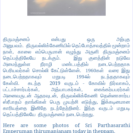
திருமஞ்சனம் என்பது ஒரு அற்புத
அனுபவம். திருவல்லிக்கேணியில் தெப்போத்சவத்தில் மூன்றாம்
நாள், காலை எம்பெருமான் எழுந்து அருளி திருமஞ்சனம்
தெப்பத்திலேயே நடக்கும். இது குளத்தின் நடுவே
அமைந்துள்ள நீராழி மண்டபத்தில் நடைபெற்றதாக
பெரியவர்கள் சொல்லி கேட்டுள்ளேன். 1960கள் வரை இது
நடைபெற்றதாகவும் மறுபடி 1994ல் நடந்ததாகவும்
2019
-
கேள்வி. கடந்த
வருடம்
கோவில் நிர்வாகம்,
பட்டாச்சார்யர்கள், அத்யாபகர்கள், கைங்கர்யபரர்கள்
அனைவருடன் ஆதரவுடன், திருவல்லிக்கேணி தென்னாசார்ய
ஸ்ரீபாதம் தாங்கிகள் பெரு முயற்சி எடுத்து, இக்கடினமான
காரியத்தை இனிதே நடந்தேற்றினர். இந்த வருடம் மறுபடி
தெப்பத்திலேயே திருமஞ்சனம் நடைபெற்றது.
Here are some photos of Sri Parthasarathi
Emperuman thirumanjanam today in theppam.