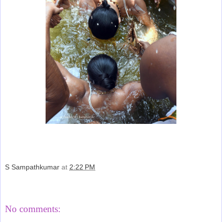
S Sampathkumar
at
2:22 PM
Share
No comments: