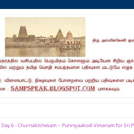
Sunday, April 20, 2014
Day 6 - Churnabishekam ~ Punniyaakodi Vimanam for Sri P