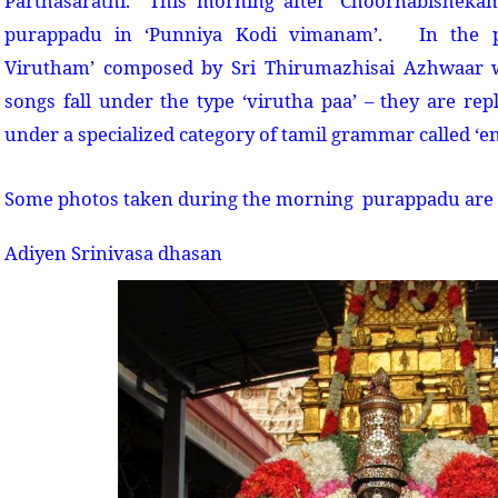
Parthasarathi. This morning after ‘Choornabisheka
purappadu in ‘Punniya Kodi vimanam’. In the p
Virutham’ composed by Sri Thirumazhisai Azhwaar
songs fall under the type ‘virutha paa’ – they are re
under a specialized category of tamil grammar called ‘e
Some photos taken during the morning purappadu are 
Adiyen Srinivasa dhasan