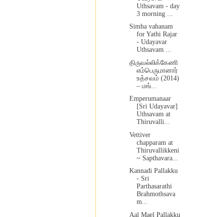
Uthsavam - day
3 morning ...
Simha vahanam
for Yathi Rajar
- Udayavar
Uthsavam ...
திருவல்லிக்கேணி
எம்பெருமானார்
உத்சவம் (2014)
– மங்...
Emperumanaar
[Sri Udayavar]
Uthsavam at
Thiruvalli...
Vettiver
chapparam at
Thiruvallikkeni
~ Sapthavara...
Kannadi Pallakku
- Sri
Parthasarathi
Brahmothsava
m...
Aal Mael Pallakku