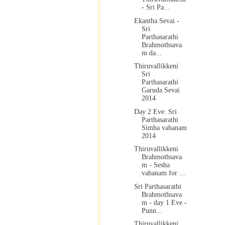
- Sri Pa...
Ekantha Sevai -
Sri
Parthasarathi
Brahmothsava
m da...
Thiruvallikkeni
Sri
Parthasarathi
Garuda Sevai
2014
Day 2 Eve: Sri
Parthasarathi
Simha vahanam
2014
Thiruvallikkeni
Brahmothsava
m - Sesha
vahanam for ...
Sri Parthasarathi
Brahmothsava
m - day 1 Eve -
Punn...
Thiruvallikkeni