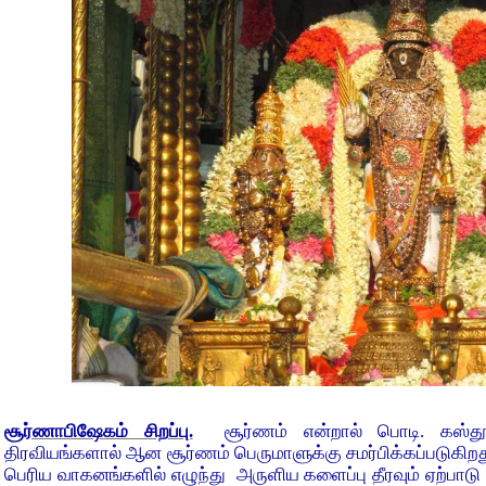
சூர்ணாபிஷேகம் சிறப்பு.
சூர்ணம் என்றால் பொடி. கஸ்தூ
திரவியங்களால் ஆன சூர்ணம் பெருமாளுக்கு சமர்பிக்கப்படுகிற
பெரிய வாகனங்களில் எழுந்து அருளிய களைப்பு தீரவும் ஏற்பாட