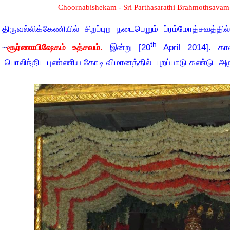
Choornabishekam - Sri Parthasarathi Brahmothsavam
திருவல்லிக்கேணியில் சிறப்புற நடைபெறும் ப்ரம்மோத்சவத்த
th
~
சூர்ணாபிஷேகம் உத்சவம்.
இன்று [20
April 2014]. கா
பொலிந்திட புண்ணிய கோடி விமானத்தில்
புறப்பாடு கண்டு அ