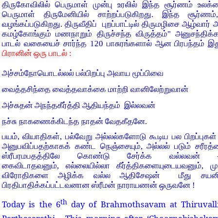
திருகோவிலில் பெருமாள் முன்பு உரலில் இந்த சூர்ணம் உலக்கை
பெருமாள் திருமேனியில் சாற்றப்படுகிறது. இந்த சூர்ணம்
வழங்கப்படுகிறது.
திருவீதிப் புறப்பாட்டில் திருமழிசை ஆழ்வார் 
கமழ்கோங்கும் மணநாறும் திருச்சந்த விருத்தம்" அனுசந்திக்
பாடல் வகையைச் சார்ந்த
120
பாசுரங்களால் ஆன பிரபந்தம் இத
பிரானின் ஒரு பாடல் :
அச்சம்நோயொடல்லல் பல்பிறப்பு அவாய மூப்பிவை
வைத்தசிந்தை வைத்தவாக்கை மாற்றி வானிலேற்றுவான்
அச்சுதன் அநந்தகீர்த்தி ஆதியந்தம் இல்லவன்
நச்சு நாகணைக்கிடந்த நாதன் வேதகீதனே.
பயம், வியாதிகள், பல்வேறு அல்லல்களோடு கூடிய பல பிறப்பு
அனுபவிப்பதற்காகக் கண்ட நெஞ்சையும், அல்லல் படும் சரீரத்த
ஸ்ரீபரமபதத்திலே கொண்டு சேர்க்க வல்லவன் 
கைவிடாதவனும், எல்லையில்லா கீர்த்திகளையுடையவனும், முத
விரோதிகளை அழிக்க வல்ல ஆதிசேஷன் மீது சயனித்தி
பிரதிபாதிக்கப்பட்டவனான ஸ்ரீமன் நாராயணன் ஒருவனே !
th
Today is the 6
day of Brahmothsavam at Thiruvalli