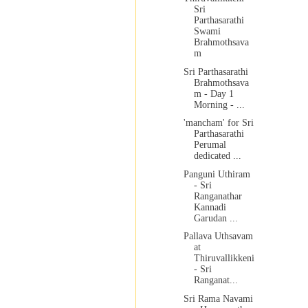
Sri
Parthasarathi
Swami
Brahmothsava
m
Sri Parthasarathi
Brahmothsava
m - Day 1
Morning - ...
'mancham' for Sri
Parthasarathi
Perumal
dedicated ...
Panguni Uthiram
- Sri
Ranganathar
Kannadi
Garudan ...
Pallava Uthsavam
at
Thiruvallikkeni
- Sri
Ranganat...
Sri Rama Navami