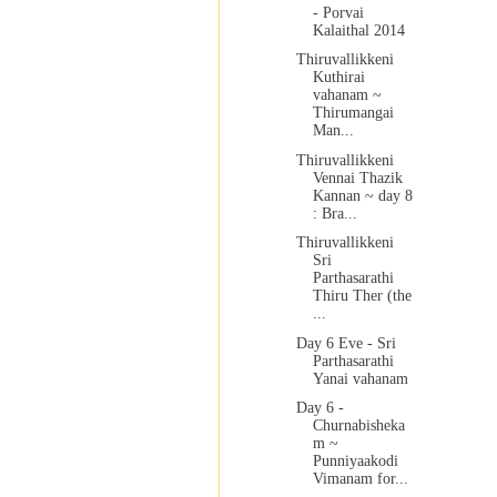
- Porvai
Kalaithal 2014
Thiruvallikkeni
Kuthirai
vahanam ~
Thirumangai
Man...
Thiruvallikkeni
Vennai Thazik
Kannan ~ day 8
: Bra...
Thiruvallikkeni
Sri
Parthasarathi
Thiru Ther (the
...
Day 6 Eve - Sri
Parthasarathi
Yanai vahanam
Day 6 -
Churnabisheka
m ~
Punniyaakodi
Vimanam for...