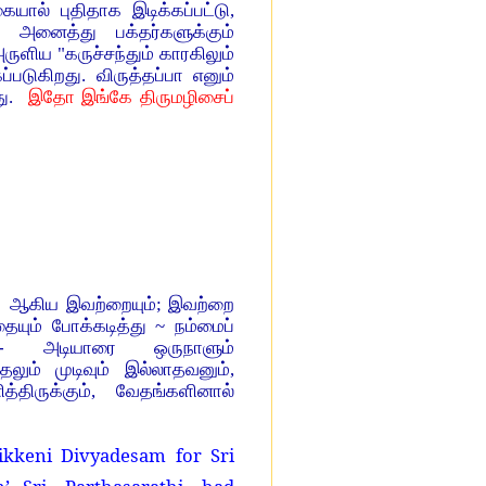
யால் புதிதாக இடிக்கப்பட்டு,
, அனைத்து பக்தர்களுக்கும்
அருளிய "கருச்சந்தும் காரகிலும்
க
ப்
படுகிறது
.
விருத்தப்பா எனும்
ு
.
இதோ இங்கே திருமழிசைப்
கள் ஆகிய இவற்றையும்; இவற்றை
ையும் போக்கடித்து ~ நம்மைப்
- அடியாரை ஒருநாளும்
லும் முடிவும் இல்லாதவனும்,
ருக்கும், வேதங்களினால்
kkeni Divyadesam for Sri