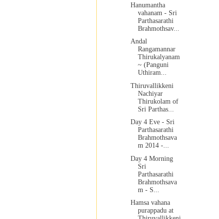
Hanumantha
vahanam - Sri
Parthasarathi
Brahmothsav...
Andal
Rangamannar
Thirukalyanam
~ (Panguni
Uthiram...
Thiruvallikkeni
Nachiyar
Thirukolam of
Sri Parthas...
Day 4 Eve - Sri
Parthasarathi
Brahmothsava
m 2014 -...
Day 4 Morning
Sri
Parthasarathi
Brahmothsava
m - S...
Hamsa vahana
purappadu at
Thiruvallikkeni