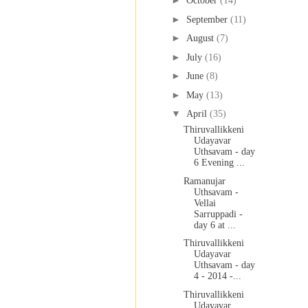
►
October
(14)
►
September
(11)
►
August
(7)
►
July
(16)
►
June
(8)
►
May
(13)
▼
April
(35)
Thiruvallikkeni
Udayavar
Uthsavam - day
6 Evening ...
Ramanujar
Uthsavam -
Vellai
Sarruppadi -
day 6 at ...
Thiruvallikkeni
Udayavar
Uthsavam - day
4 - 2014 -...
Thiruvallikkeni
Udayavar