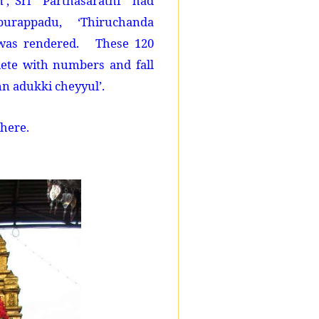
m’, Sri Parthasarathi had
urappadu, ‘Thiruchanda
 was rendered. These 120
plete with numbers and fall
nn adukki cheyyul’.
here.