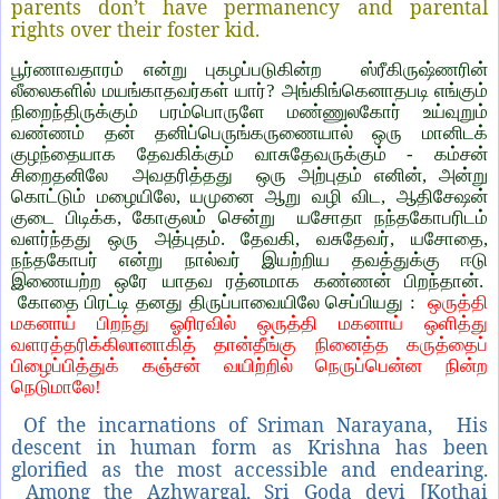
parents don’t have permanency and parental
rights over their foster kid.
பூர்ணாவதாரம் என்று புகழப்படுகின்ற ஸ்ரீகிருஷ்ணரின்
லீலைகளில் மயங்காதவர்கள் யார்? அங்கிங்கெனாதபடி எங்கும்
நிறைந்திருக்கும் பரம்பொருளே மண்ணுலகோர் உய்வுறும்
வண்ணம் தன் தனிப்பெருங்கருணையால் ஒரு மானிடக்
குழந்தையாக தேவகிக்கும் வாசுதேவருக்கும் - கம்சன்
சிறைதனிலே அவதரித்தது ஒரு அற்புதம் எனின், அன்று
கொட்டும் மழையிலே, யமுனை ஆறு வழி விட, ஆதிசேஷன்
குடை பிடிக்க, கோகுலம் சென்று யசோதா நந்தகோபரிடம்
வளர்ந்தது ஒரு அத்புதம். தேவகி, வசுதேவர், யசோதை,
நந்தகோபர் என்று நால்வர் இயற்றிய தவத்துக்கு ஈடு
இணையற்ற ஒரே யாதவ ரத்னமாக கண்ணன் பிறந்தான்.
கோதை பிரட்டி தனது திருப்பாவையிலே செப்பியது :
ஒருத்தி
மகனாய் பிறந்து ஓரிரவில் ஒருத்தி மகனாய் ஒளித்து
வளரத்தரிக்கிலானாகித் தான்தீங்கு நினைத்த கருத்தைப்
பிழைப்பித்துக் கஞ்சன் வயிற்றில் நெருப்பென்ன நின்ற
நெடுமாலே!
Of the incarnations of Sriman Narayana, His
descent in human form as Krishna has been
glorified as the most accessible and endearing.
Among the Azhwargal, Sri Goda devi [Kothai