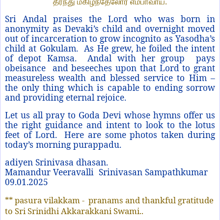
தீர்ந்து மகிழ்ந்தேலோர் எம்பாவாய்.
Sri Andal praises the Lord who was born in
anonymity as Devaki’s child and overnight moved
out of incarceration to grow incognito as Yasodha’s
child at Gokulam. As He grew, he foiled the intent
of depot Kamsa. Andal with her group pays
obeisance and beseeches upon that Lord to grant
measureless wealth and blessed service to Him –
the only thing which is capable to ending sorrow
and providing eternal rejoice.
Let us all pray to Goda Devi whose hymns offer us
the right guidance and intent to look to the lotus
feet of Lord. Here are some photos taken during
today’s morning purappadu.
adiyen Srinivasa dhasan.
Mamandur Veeravalli Srinivasan Sampathkumar
09.01.2025
** pasura vilakkam - pranams and thankful gratitude
to Sri Srinidhi Akkarakkani Swami..