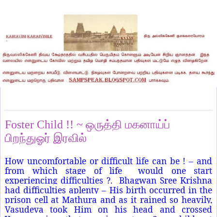
Thursday, January 9, 2025
Foster Child !! ~ ஒருத்தி மகனாய்ப்
பிறந்துஓர் இரவில்
How uncomfortable or difficult life can be ! – and
from which stage of life would one start
experiencing difficulties ?. Bhagwan Sree Krishna
had difficulties aplenty – His birth occurred in the
prison cell at Mathura and as it rained so heavily,
Vasudeva took Him on his head and crossed