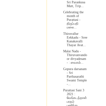
Sri Parankusa
Mutt, Trip...
Celebrating the
month of
Purattasi -
திருப்பதி
மலை...
Thiruvallur
Eekkadu - Sree
Kanakavalli
Thayar Avat...
Malai Nadu -
Thiruvanvando
or divyadesam
- : வைகல்...
Gopura darsanam
- Sri
Parthasarathi
Swami Temple
-...
Purattasi Sani 3
2021 :
வேங்கடத்தான்
பாதம்
பணிந்து...