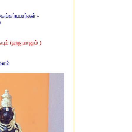
ைங்கர்யபரர்கள் -
ற
ியும் (ஹநுமானும் )
வோம்