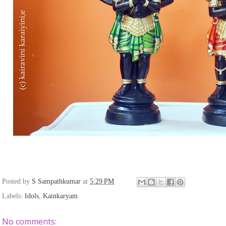
Posted by
S Sampathkumar
at
5:29 PM
Labels:
Idols
,
Kainkaryam
No comments: