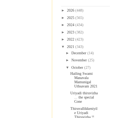
Blog Archive
►
2026
(448)
►
2025
(565)
►
2024
(434)
►
2023
(382)
►
2022
(423)
▼
2021
(343)
►
December
(14)
►
November
(25)
▼
October
(27)
Hailing Swami
Manavala
Mamunigal
Uthsavam 2021
Uriyadi thiruvizha
... the special
Cone
Thiruvallikkeniyil
e Uriyadi
Thiruvizha !!