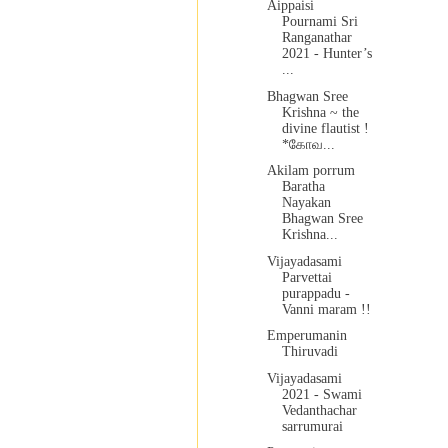
Aippaisi
Pournami Sri
Ranganathar
2021 - Hunter’s
...
Bhagwan Sree
Krishna ~ the
divine flautist !
*கோவ...
Akilam porrum
Baratha
Nayakan
Bhagwan Sree
Krishna...
Vijayadasami
Parvettai
purappadu -
Vanni maram !!
Emperumanin
Thiruvadi
Vijayadasami
2021 - Swami
Vedanthachar
sarrumurai