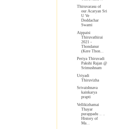
Thiruvarasu of
our Acaryan Sri
U Ve
Doddachar
Swami
Aippaisi
Thiruvathirai
2021 -
Thondanur
(Kere Thon...
Periya Thiruvadi
Pakshi Rajan @
Srimushnam
Uriyadi
Thiruvizha
Srivaishnava
kainkarya
prapti
Vellikizhamai
Thayar
purappadu .. ..
History of
Ma...