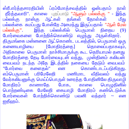
ஸ்ரீபார்த்தசாரதியின் ப்ரம்மோத்சவத்தில் ஒன்பதாம் நாள்
தீர்த்தவாரி
''.
காலை
புறப்பாடு
"ஆளும் பல்லக்கு "
- இந்த
பல்லக்கு நான்கு ஆட்கள் தங்கள் தோள்கள் மீது
பல்லக்கை
சுமப்பது போன்றே அமைந்து இருப்பதால்
"ஆள் மேல்
பல்லக்கு”
. இந்த பல்லக்கில் பெருமாள் நிறைய (9)
போர்வைகளை போற்றிக்கொண்டு
எழுந்து அருள்கிறார்.
திருமங்கை மன்னனை ஆட்கொண்ட படலத்தில், பெருமாள் ஒரு
கணையாழியை [மோதிரத்தை] தொலைப்பதாகவும்,
அதிகாலை
பெருமாள்
நாச்சிமாருக்கு கூட தெரியாமல் தனது
மோதிரத்தை தேடி போர்வையுடன் வந்து,
முன்தினம் கலியன்
வைபவம் நடந்த அதே இடத்தில் நகையை தேடும் வைபவம்
"போர்வை களைதல்" என
கொண்டாடப்படுகிறது.
எம்பெருமான் பரிமேலேறி
மணிமாட வீதிவலம் வந்து
வேர்கலியனுக்கு மெய்ப்பொருள் உரைத்த போதினிலே திருவாழி
மோதிரம் காணாதே போக, காலை பொழுதினில்
பொற்றண்டிகை மேலேறி கையாழி மோதிரம் கண்டெடுக்க
போர்வைகள் போற்றிக்கொண்டு பவனி வந்தார் ~ என
ஐதீஹம்.