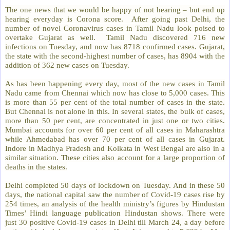
The one news that we would be happy of not hearing – but end up
hearing everyday is Corona score.
After going past Delhi, the
number of novel Coronavirus cases in Tamil Nadu look poised to
overtake Gujarat as well.
Tamil Nadu discovered 716 new
infections on Tuesday, and now has 8718 confirmed cases. Gujarat,
the state with the second-highest number of cases, has 8904 with the
addition of 362 new cases on Tuesday.
As has been happening every day, most of the new cases in Tamil
Nadu came from Chennai which now has close to 5,000 cases. This
is more than 55 per cent of the total number of cases in the state.
But Chennai is not alone in this. In several states, the bulk of cases,
more than 50 per cent, are concentrated in just one or two cities.
Mumbai accounts for over 60 per cent of all cases in Maharashtra
while Ahmedabad has over 70 per cent of all cases in Gujarat.
Indore in Madhya Pradesh and Kolkata in West Bengal are also in a
similar situation. These cities also account for a large proportion of
deaths in the states.
Delhi completed 50 days of lockdown on Tuesday. And in these 50
days, the national capital saw the number of Covid-19 cases rise by
254 times, an analysis of the health ministry’s figures by Hindustan
Times’ Hindi language publication Hindustan shows. There were
just 30 positive Covid-19 cases in Delhi till March 24, a day before