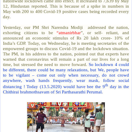
nationwide lockdown came into effect. It increased to 7,639 by May
12, Hindustan reported. This is because of a spike in numbers in
May with 200 to 400 Covid-19 positive cases being recorded every
day.
Yesterday, our PM Shri Narendra Modiji
addressed the nation,
exhorting citizens to be
“atmanirbhar
”, or self- reliant, and
announced an economic stimulus of Rs 20 lakh crore- 10% of
India
’
s GDP. Today, on Wednesday, he is meeting secretaries of the
empowered groups to discuss Covid-19 and the lockdown situation.
The PM, in his address to the nation, pointed out that experts have
warned that coronavirus will remain a part of our lives for a long
time, but stressed the need to move forward.
So lockdown 4 could
be different, there could be many relaxations, but We, people have
to be vigilant – come out only when necessary, do not crowd
anywhere, wash hands frequently, wear mask, follow social
th
distancing ! Today (13.5.2020) would have bee the 9
day in the
Chithirai brahmothsavam of Sri Parthasarathi Perumal.