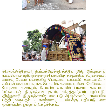
திருவல்லிக்கேணி திவ்யக்ஷேத்திரத்திலே அதி அத்புதமாய்
நடைபெறும் ஸ்ரீபார்த்தசாரதி ப்ரஹ்மோத்சவத்தில் 9ம் உத்சவம்,
காலை ஆளும் பல்லக்கில் பெருமாள் புறப்பாடு கண்டருளி -
கலியன் வைபவம் நடந்த இடத்தில், கணையாழியை தேடுவதாம்
போர்வை களைதல், கோவில் வாசலில் ப்ரணய கலகமாம்
'மட்டையடி'; திருமஞ்சன குடம், சக்ரத்தாழ்வார் புறப்பாடு;
தீர்த்தவாரி திருமஞ்சனம்; என படு அமர்க்களம், மாலையில்
பத்தி உலாவுதல் - கண்ணாடி பல்லக்கு புறப்பாடு என
ஒன்றன்பின் ஒன்றாய் நிகழ்ச்சிகள்.