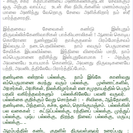
- சங்கு சக்ர கதாபாணியை அணிகலன்களுடன் சேவிக்கும்
ஒரு அற்புத வாய்ப்பு; உடன் சில நிமிடங்களில் மணம்கமழும்
மாலை அணிந்து வேறொரு சேவை அளிக்கிறார் நம் ஸ்ரீ
பார்த்தசாரதி.
இத்தகைய சேவைகள் கண்டு இன்புறும்
திருவல்லிக்கேணிவாசிகள் பாக்கியசாலிகள் ! ஆனால் கொடிய
கொரோனா நுண்ணுயிர் தாக்குதலால் பிரம்மோத்சவம்
இவ்வருடம் நடைபெறவில்லை.
நாம் எவரும் பெருமாளை
சேவிக்க இயலவில்லை.
இந்நிலை விரைவில் மாறி, நாம்
எம்பெருமானை தரிசித்து இன்புறுவோமாக ! - அதற்கு
அவனையே உபாயமாக் கொண்டு, அவனது திருவடிகளையே
பற்றி, அவனிடத்திலேயே பிரார்த்திப்போம்.
தண்டிகை என்றால் பல்லக்கு.
நாம் இங்கே
காண்வது
எம்பெருமானை சுமந்து வரும் பல்லக்கு.
முன்னாட்களில்,
அரசர்கள், அரசிகள், நிலக்கிழார்கள் என சமுதாயத்தில் பெரும்
பதவி வகிர்த்தவர்களும்
பல்லக்கிலேயே பவனி வருவர்.
பல்லக்கை குறிக்கும் வேறு சொற்கள் :
-
சிவிகை, ஆந்தோணி,
தண்டிகை, அந்தளம், கச்சு, ஓகம், தொங்குமஞ்சம்.
பல்லக்கின்
பல வகைகள் :
கட்டுப்பல்லக்கு, ரத்தினப் பல்லக்கு, முத்துப்
பல்லக்கு, புஷ்ப பல்லக்கு, திறந்த நிலைப் பல்லக்கு, மருப்பு
பல்லக்கு.. ..
ஆரம்பத்தில் கண்ட குறளில் திருவள்ளுவர் உரைப்பது :