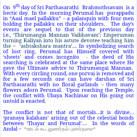
th
On
9
day of Sri Parthasarathi Brahmothsavam
is a
hectic day.
In the morning Perumal has
purappadu
in “Aaal mael pallakku” – a palanquin with four men
holding the pallakku on their shoulders.
The day’s
events are sequel to that of the previous day
i.e.,
‘Thirumangai Mannan Vaibhavam’; Emperuman
turning Kaliyan into his astute devotee teaching him
the ~ ‘ashtakshara mantra’....
In symbolizing search
of lost ring, Perumal has Himself covered with
‘sheets’ and comes incognito - the deed of His
searching is celebrated at the same place where He
gave the Ultimate advice to Thirumangai Mannan.
With every circling round, one porvai is removed and
for a few seconds one can have darshan of Sri
Parthasarathi with no floral garlands – then many
flowers adorn Perumal. Upon reaching the Temple,
the conflict with Ubaya Nachimar on His going out
untold is enacted.
The conflict is not that of mortals…it is divine…
‘pranaya kalaham’ arising out of the celestial bonds
between ‘Thayar and Perumal’…. In the words of
Andal
~
*ஊடல் கூடலுணர்தல் புணர்தலை*