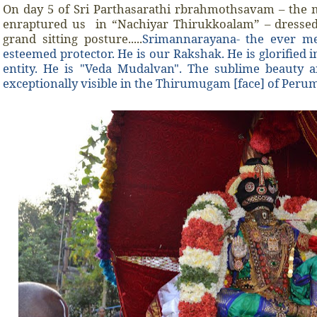
On day 5 of Sri Parthasarathi rbrahmothsavam – the
enraptured us in “Nachiyar Thirukkoalam” – dressed
grand sitting posture.....
Srimannarayana- the ever me
esteemed protector. He is our Rakshak. He is glorified 
entity. He is "Veda Mudalvan". The sublime beauty 
exceptionally visible in the Thirumugam [face] of Perum