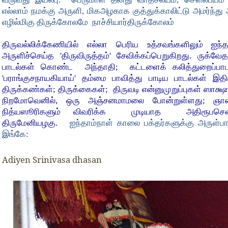
எல்லாம் நமக்கு அருளி
,
மிகஅழகாக குத்துக்காலிட்டு அமர்ந்து
எழில்மிகு திருக்கோலமே நாச்சியார்திருக்கோலம்
திருவல்லிக்கேணியில் எல்லா பெரிய உத்சவங்களிலும் ஐந்த
அருளிச்செய்த
'
திருவிருத்தம்
'
சேவிக்கப்பெறுகிறது. ருக்வே
பாடல்கள் கொண்ட
அந்தாதி
;
கட்டளைக் கலித்துறைப்பா
'
பராங்குசநாயகியாய்
'
தம்மை பாவித்து பாடிய பாடல்கள் இத
திருக்கண்கள்
;
திருக்கைகள்
;
திருவடி என்னுமுறுப்புகள் ஸாக
நிறமோவெனில்
,
ஒரு அஞ்சனமாமலை போன்றுள்ளது
;
ஞான
நித்யஸூரிகளும் விவரிக்க
முடியாத
அதிரூபசௌந
திருமேனியழகு.
ஐந்தாம்நாள் காலை பக்தர்களுக்கு அருள்பா
இங்கே:
Adiyen Srinivasa dhasan