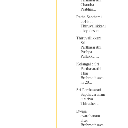
Parthasarathi
Chandra
Prabhai...
Ratha Sapthami
2016 at
Thiruvallikkeni
divyadesam
Thiruvallikkeni
Sri
Parthasarathi
Pushpa
Pallakku ...
Kolangal : Sri
Parthasarathi
Thai
Brahmothsava
m 20...
Sri Parthasarati
Sapthavaranam
~ siriya
Thiruther ...
Dwaja
avarohanam
after
Brahmothsava