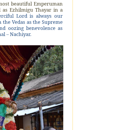
 most beautiful Emperuman
 as Ezhilmigu Thayar in a
rciful Lord is always our
in the Vedas as the Supreme
and oozing benevolence as
al – Nachiyar.