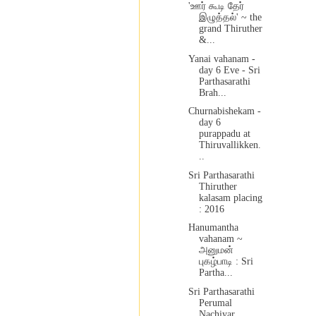
'ஊர் கூடி தேர்
இழுத்தல்' ~ the
grand Thiruther
&...
Yanai vahanam -
day 6 Eve - Sri
Parthasarathi
Brah...
Churnabishekam -
day 6
purappadu at
Thiruvallikken.
..
Sri Parthasarathi
Thiruther
kalasam placing
: 2016
Hanumantha
vahanam ~
அனுமன்
புகழ்பாடி : Sri
Partha...
Sri Parthasarathi
Perumal
Nachiyar