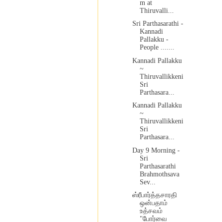
m at
Thiruvalli...
Sri Parthasarathi -
Kannadi
Pallakku -
People .......
Kannadi Pallakku
~
Thiruvallikkeni
Sri
Parthasara...
Kannadi Pallakku
~
Thiruvallikkeni
Sri
Parthasara...
Day 9 Morning -
Sri
Parthasarathi
Brahmothsava
Sev...
ஸ்ரீபார்த்தசாரதி
ஒன்பதாம்
உத்சவம்
"போர்வை