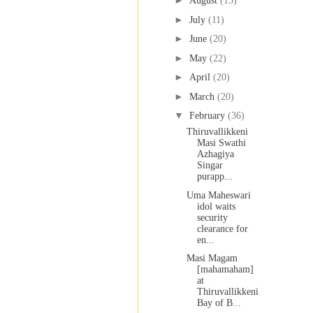
►
August
(15)
►
July
(11)
►
June
(20)
►
May
(22)
►
April
(20)
►
March
(20)
▼
February
(36)
Thiruvallikkeni
Masi Swathi
Azhagiya
Singar
purapp...
Uma Maheswari
idol waits
security
clearance for
en...
Masi Magam
[mahamaham]
at
Thiruvallikkeni
Bay of B...