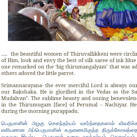
..... the beautiful women of Thiruvallikkeni were circ
of Him, look and envy the best of silk saree of ink blu
one remarked on the ‘big thirumangalyam’ that was ad
others adored the little parrot.
Srimannarayana- the ever merciful Lord is always our
our Rakshaka. He is glorified in the Vedas as the S
Mudalvan". The sublime beauty and oozing benevolence
in the Thirumugam [face] of Perumal – Nachiyar. H
during the morning purappadu.
பெருமாளின் அழகு சௌந்தர்யம் வார்த்தைகளால் விவரிக்கம
எளியனான அப்பெருமாளின் கருணைமிகுந்த திருக்கோலத்த
வருவது இயல்பு.
பெருமாள் தனது வாத்சல்யம்
,
சௌலப்யம்