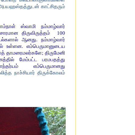
 அபயஹஸ்தத்துடன் காட்சிதரும்
ாம்நாள் ஸ்வாமி நம்மாழ்வார்
தசாரமான திருவிருத்தம்
100
டல்களால் ஆனது. நம்மாழ்வார்
ில் உள்ளன. எம்பெருமானுடைய
்ஷாத் தாமரைமலர்களே
;
திருமேனி
த்தில் மேம்பட்ட பரமபதத்து
்தர்யம்
எம்பெருமானது
லித்த நாச்சியார் திருக்கோலம்