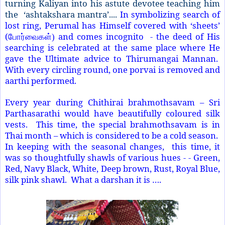
turning Kaliyan into his astute devotee teaching him
the ‘ashtakshara mantra’....
In symbolizing search of
lost ring, Perumal has Himself covered with ‘sheets’
(
and comes incognito - the deed of His
போர்வைகள்)
searching is celebrated at the same place where He
gave the Ultimate advice to Thirumangai Mannan.
With every circling round, one porvai is removed and
aarthi performed.
Every year during Chithirai brahmothsavam – Sri
Parthasarathi would have beautifully coloured silk
vests. This time, the special brahmothsavam is in
Thai month – which is considered to be a cold season.
In keeping with the seasonal changes, this time, it
was so thoughtfully shawls of various hues - - Green,
Red, Navy Black, White, Deep brown, Rust, Royal Blue,
silk pink shawl. What a darshan it is ….