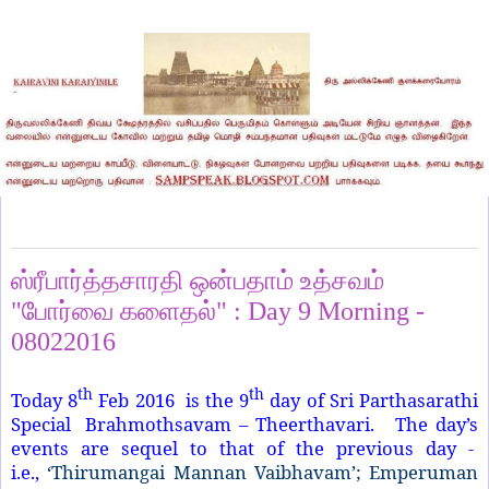
Friday, February 12, 2016
ஸ்ரீபார்த்தசாரதி ஒன்பதாம் உத்சவம்
"போர்வை களைதல்" : Day 9 Morning -
08022016
th
th
Today 8
Feb 2016 is the 9
day of Sri Parthasarathi
Special Brahmothsavam – Theerthavari. The day’s
events are sequel to that of the previous day -
i.e.,
‘Thirumangai Mannan Vaibhavam’; Emperuman