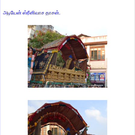
அடியேன் ஸ்ரீனிவாச தாசன்.