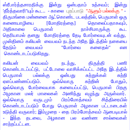
ஸ்ரீபார்த்தசாரதிக்கு இன்று
ஒன்பதாம் உத்சவம்
;
இன்று
'
தீர்த்தவாரி
''
யும் கூட..
-
காலை
புறப்பாடு
"ஆளும் பல்லக்கு "
-
திருமங்கை மன்னனை ஆட்கொண்ட படலத்தில்
,
பெருமாள் ஒரு
கணையாழியை [மோதிரத்தை] தொலைப்பதாகவும்
,
அதிகாலை
பெருமாள் நாச்சிமாருக்கு கூட
தெரியாமல்
தனது
மோதிரத்தை தேடி போர்வையுடன் வந்து
,
முன்தினம் கலியன் வைபவம் நடந்த
அதே இடத்தில் நகையை
தேடும் வைபவம்
"
போர்வை களைதல்
"
என
கொண்டாடப்படுகிறது
.
கலியன் வைபவம் நடந்து
,
திருத்தி பணி
கொண்டாடப்பட்டு
,
பட்டோலை வாசிக்கப்பட்ட அதே இடத்தில்
பெருமாள் பல்லக்கு ஒன்பது சுற்றுக்கள்
சுற்றி
ஏளப்பண்ணப்படும். ஒவ்வொரு சுற்றின் போதும்
,
ஒவ்வொரு
போர்வையாக களையப்பட்டு
,
பெருமாள் பிறகு
அழகான மலர் மாலைகள் அணிந்து எழுந்து அருள்வார்.
ஒவ்வொரு வருடமும் பிரம்மோத்சவம் சித்திரையில்
கொண்டாடப்படும் போது பெருமாள் அழகான பட்டாடைகள்
உடுத்தி வருவார்
;
இம்முறை - தை பிரம்மோத்சவம் ஆனபடியால்
- இந்த தடவை
,
அழகான பல வண்ண சால்வைகள்
சாற்றப்பட்டன
.