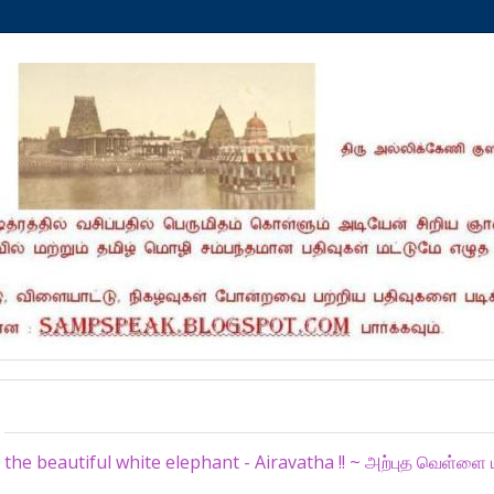
Thursday, January 1, 2026
the beautiful white elephant - Airavatha !! ~ அற்புத வெள்ளை 