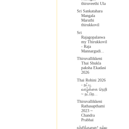
thiruveethi Ula
Sri Sankatahara
Mangala
Maruthi
thirukkovil
Sri
Rajagopalaswa
my Thirukkovil
- Raja
Mannargudi...
Thiruvallikkeni
Thai Shukla
paksha Ekadasi
2026
Thai Rohini 2026
- நட்பு,
வாழ்க்கை நெறி
~ நட்பிற...
Thiruvallikkeni
Rathasapthami
2023 ~
Chandra
Prabhai
நற்சிந்தனை! நல்ல