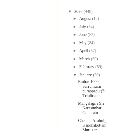
Blog Archive
▼
2026
(448)
►
August
(12)
►
July
(54)
►
June
(53)
►
May
(84)
►
April
(57)
►
March
(60)
►
February
(59)
▼
January
(69)
Embar 1000
Sarrumurai
purappadu @
Triplicane
Mangalagiri Sri
Narasimhar
Gopuram
Chennai Arulmigu
Kandhakottam
Murugan