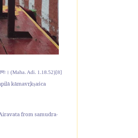
्सरोगणः। (Maha. Adi. 1.18.52)[8]
pilā kāmavr
k
aśca
ṣ
 Airavata from samudra-