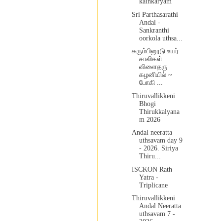
kainkaryam
Sri Parthasarathi
Andal -
Sankranthi
oorkola uthsa...
கரும்பினூடு உயர்
சாலிகள்
விளைதரு
கழனியில் ~
போகி ...
Thiruvallikkeni
Bhogi
Thirukkalyana
m 2026
Andal neeratta
uthsavam day 9
- 2026. Siriya
Thiru...
ISCKON Rath
Yatra -
Triplicane
Thiruvallikkeni
Andal Neeratta
uthsavam 7 -