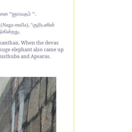
னை '"ஐராவதம் "'.
Naga-malla), "சூரியனின்
ுகின்றது.
 manthan. When the devas
 huge elephant also came up
austhuba and Apsaras.