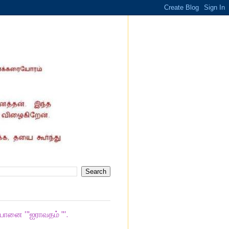
யானை '"ஐராவதம் "'.