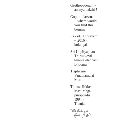
Geethopadesam ~
ananya bakthi !
Gopura darsanam
~ where would
you find this
bomma...
Ekkadu Uthsavam
~ 2016 -
kolangal
Sri Uppliyappan
Thirukkovil
temple elephant
Bhooma
Triplicane
Vanamamalai
Mutt
Thiruvallikkeni
Masi Maga
purappadu
1994 -
Thanjai...
*சிந்திக்கும்,
திசைக்கும்,