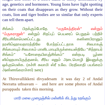
age, genetics and hormones. Young lions have light spotting
on their coats that disappears as they grow. Without their
coats, lion and tiger bodies are so similar that only experts
can tell them apart.
சிங்கம் பிறக்கும்போதே
“மருகேந்திரன்” என்றும்
“ம்ருகராஜன்”
என்றும் சிறப்புப் பெயரைப் பெறுதல் பற்றிச்
சீரியசிங்கமெனப்பட்டது. கண்ணபிரானும்
நரஸிம்ஹாவதாரத்திலே போற்றப்பட்டதாக சிலபாகஞ்
சிங்கமாயும் சிலபாகம் மானிடமாயுமிருக்கையன்றியே “சிற்றாயர்
சிங்கம்” “யசோதையிளஞ்சிங்கம்” என்றபடி பூர்ண
ஸிம்ஹமாயிருத்தலால், சீரிய எனும் அடைமொழி இவனுக்கு
ஒக்குமென்க. (கச்சி சுவாமி ஸ்ரீ உ.வே. பிரதிவாதி பயங்கரம்
அண்ணங்கராச்சார் உரை)
At Thiruvallikkeni divyadesam it was day 2 of Andal
Neeratta uthsavam – and here are some photos of Andal
purappadu taken this morning.
மாரி மலை முழைஞ்சில் மன்னிக் கிடந்து உறங்கும்