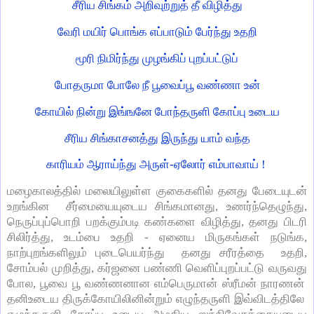
சீரிய சிங்கம் அறிவுற்றுத் தீ விழித்து
வேரி மயிர் பொங்க எப்பாடும் பேர்ந்து உதறி
மூரி நிமிர்ந்து முழங்கிப் புறப்பட்டுப்
போதருமா போலே நீ பூவைப்பூ வண்ணா உன்
கோயில் நின்று இங்ஙனே போந்தருளி கோப்பு உடைய
சீரிய சிங்காசனத்து இருந்து யாம் வந்த
காரியம் ஆராய்ந்து அருள்-ஏலோர் எம்பாவாய் !
மழைகாலத்தில் மலையிலுள்ள குகைகளில் தனது பேடையுடன்
உறங்கின சீர்மையையுடைய சிங்கமானது, உணர்ந்தெழுந்து,
நெருப்புப்பொறி பறக்கும்படி கண்களை விழித்து, தனது பிடரி
சிலிர்த்து, உடம்பை உதறி - ஏனைய மிருகங்கள் நடுங்க,
நாற்புறங்களிலும் புடைபெயர்ந்து தனது சரீரத்தை உதறி,
சோம்பல் முறித்து, கர்ஜனை பண்ணி வெளிப்புறப்பட்டு வருவது
போல, பூவை பூ வண்ணனான எம்பெருமான் ஸ்ரீமன் நாரணன்
தனிஉடைய திருக்கோயிலினின்றும் எழுந்தருளி இவ்விடத்திலே