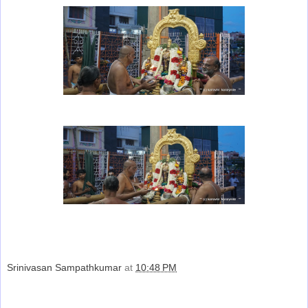
Srinivasan Sampathkumar
at
10:48 PM
Share