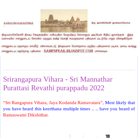
Tuesday, October 11, 2022
Srirangapura Vihara - Sri Mannathar
Purattasi Revathi purappadu 2022
“Sri Rangapura Vihara, Jaya Kodanda Ramavatara”,
Most likely that
you have heard this keerthana multiple times .. .. have you heard of
Ramaswami Dikshithar.