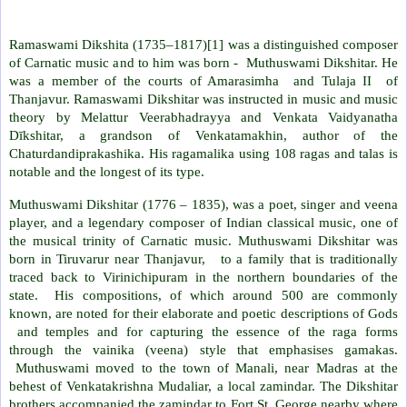
Ramaswami Dikshita (1735–1817)[1] was a distinguished composer
of Carnatic music and to him was born - Muthuswami Dikshitar. He
was a member of the courts of Amarasimha and Tulaja II of
Thanjavur. Ramaswami Dikshitar was instructed in music and music
theory by Melattur Veerabhadrayya and Venkata Vaidyanatha
Dīkshitar, a grandson of Venkatamakhin, author of the
Chaturdandiprakashika. His ragamalika using 108 ragas and talas is
notable and the longest of its type.
Muthuswami Dikshitar (1776 – 1835), was a poet, singer and veena
player, and a legendary composer of Indian classical music, one of
the musical trinity of Carnatic music. Muthuswami Dikshitar was
born in Tiruvarur near Thanjavur, to a family that is traditionally
traced back to Virinichipuram in the northern boundaries of the
state. His compositions, of which around 500 are commonly
known, are noted for their elaborate and poetic descriptions of Gods
and temples and for capturing the essence of the raga forms
through the vainika (veena) style that emphasises gamakas.
Muthuswami moved to the town of Manali, near Madras at the
behest of Venkatakrishna Mudaliar, a local zamindar. The Dikshitar
brothers accompanied the zamindar to Fort St. George nearby where