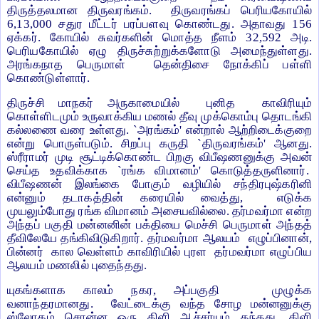
திருத்தலமான திருவரங்கம். திருவரங்கப் பெரியகோயில்
6,13,000 சதுர மீட்டர் பரப்பளவு கொண்டது. அதாவது 156
ஏக்கர். கோயில் சுவர்களின் மொத்த நீளம் 32,592 அடி.
பெரியகோயில் ஏழு திருச்சுற்றுக்களோடு அமைந்துள்ளது.
அரங்கநாத பெருமாள் தென்திசை நோக்கிப் பள்ளி
கொண்டுள்ளார்.
திருச்சி மாநகர் அருகாமையில் புனித காவிரியும்
கொள்ளிடமும் உருவாக்கிய மணல் தீவு முக்கொம்பு தொடங்கி
கல்லணை வரை உள்ளது. `அரங்கம்' என்றால் ஆற்றிடைக்குறை
என்று பொருள்படும். சிறப்பு கருதி `திருவரங்கம்' ஆனது.
ஸ்ரீராமர் முடி சூட்டிக்கொண்ட பிறகு விபீஷணனுக்கு அவன்
செய்த உதவிக்காக `ரங்க விமானம்' கொடுத்தருளினார்.
விபீஷணன் இலங்கை போகும் வழியில் சந்திரபுஷ்கரினி
என்னும் தடாகத்தின் கரையில் வைத்து, எடுக்க
முயலும்போது ரங்க விமானம் அசையவில்லை. தர்மவர்மா என்ற
அந்தப் பகுதி மன்னனின் பக்தியை மெச்சி பெருமாள் அந்தத்
தீவிலேயே தங்கிவிடுகிறார். தர்மவர்மா ஆலயம் எழுப்பினான்,
பின்னர் கால வெள்ளம் காவிரியில் புரள தர்மவர்மா எழுப்பிய
ஆலயம் மணலில் புதைந்தது.
யுகங்களாக காலம் நகர, அப்பகுதி முழுக்க
வனாந்தரமானது. வேட்டைக்கு வந்த சோழ மன்னனுக்கு
ஸ்லோகம் சொன்ன ஒரு கிளி ஆச்சர்யம் தந்தது. கிளி