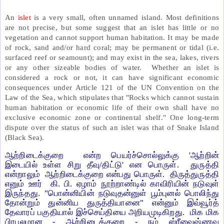
An
islet
is a very small, often unnamed island. Most definitions
are not precise, but some suggest that an islet has little or no
vegetation and cannot support human habitation. It may be made
of rock, sand and/or hard coral; may be permanent or tidal (i.e.
surfaced reef or seamount); and may exist in the sea, lakes, rivers
or any other sizeable bodies of water. Whether an islet is
considered a rock or not, it can have significant economic
consequences under Article 121 of the UN Convention on the
Law of the Sea, which stipulates that "Rocks which cannot sustain
human habitation or economic life of their own shall have no
exclusive economic zone or continental shelf." One long-term
dispute over the status of such an islet was that of Snake Island
(Black Sea).
ஆற்றிடைக்குறை என்ற பெயர்ச்சொல்லுக்கு 'ஆற்றின்
இடையில் உள்ள சிறு தீவு/திட்டு' என பொருள். துருத்தி
என்றாலும் ஆற்றிடைக்குறை என்பது பொருள். திருத்துருத்தி
எனும் ஊர் கி. பி. ஏழாம் நூற்றாண்டில் காவிரியின் நடுவுள்
இருந்தது. "பொன்னியின் நடுவுதன்னுள் பூம்புனல் பொலிந்து
தோன்றும் துன்னிய துருத்தியானை" என்னும் இவ்வூர்த்
தேவாரப் பகுதியால் இச்செய்தியை அறியமுடிகிறது. மிக மிக
பிரபலமான - ஆற்றிடைக்குறை - நம் ஸ்ரீவைஷ்ணவ