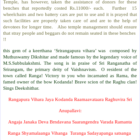
Temple, has however, taken the assistance of donors for these
benches that reportedly costed Rs.11000/- each. Further 15
wheelchairs and two battery cars are put to use and it is prayed that
such facilities are properly taken care of and are to the help of
devotees for longer time. Also temple management should ensure
that stray people and beggars do not remain seated in these benches
!!
this gem of a keerthana ‘Srirangapura vihara’ was composed by
Muthuswamy Dikshitar and made famous by the legendary voice of
M.S.Subbulakshmi. The song is in praise of Sri Ranganatha of
Srirangam, the primary deity of Vaishnavism. O resident of the
town called Ranga! Victory to you who incarnated as Rama, the
famed owner of the bow Kodanda! Brave scion of the Raghu clan!
Sings Deekshithar.
Rangapura Vihara Jaya Kodanda Raamaavataara Raghuvira Sri
Anupallavi:
Angaja Janaka Deva Brndavana Saarangendra Varada Ramanta
Ranga Shyamalaanga Vihanga Turanga Sadayapanga satsanga