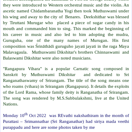
they were introduced to Western orchestral music and the violin. An
ascetic named Chidambaranatha Yogi then took Muthuswami under
his wing and away to the city of Benares. Deekshithar was blessed
by Tiruttani Murugar who placed a piece of sugar candy in his
mouth and commanded him to sing. This marked the beginning of
his career in music and also led to him adopting the mudra,
Guruguha, one of the many names of Murugan. His first
composition was Śrināthādi guruguho jayati jayati in the raga Maya
Malavagaula. Muthuswami Dikshitar's brothers Chinnaswami and
Balaswami Dikshitar were also noted musicians.
"Rangapura Vihara" is a popular Carnatic song composed in
Sanskrit by Muthuswami Dikshitar and dedicated to Sri
Ranganathaswamy of Srirangam. The title of the song means one
who roams (vihara) in Srirangam (Rangapura). It details the exploits
of the Lord Rama, whose family deity is Ranganatha of Srirangam.
The song was rendered by M.S.Subbulakshmi, live at the United
Nations.
th
Monday 10
Oct 2022 was REvathi nakshathiram in the month of
Purattasi – Srimannathar (Sri Ranganathar) had siriya mada veethi
purappadu and here are some photos taken by me