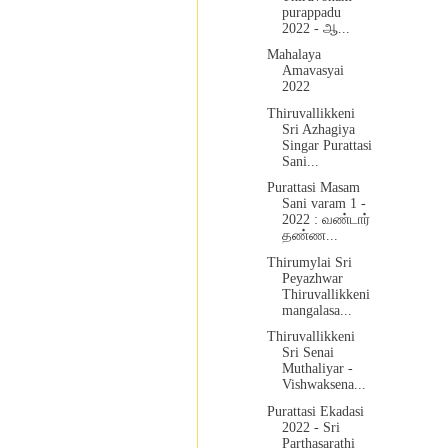
purappadu
2022 - ஆ...
Mahalaya
Amavasyai
2022
Thiruvallikkeni
Sri Azhagiya
Singar Purattasi
Sani...
Purattasi Masam
Sani varam 1 -
2022 : வண்டார்
தண்ண...
Thirumylai Sri
Peyazhwar
Thiruvallikkeni
mangalasa...
Thiruvallikkeni
Sri Senai
Muthaliyar -
Vishwaksena...
Purattasi Ekadasi
2022 - Sri
Parthasarathi