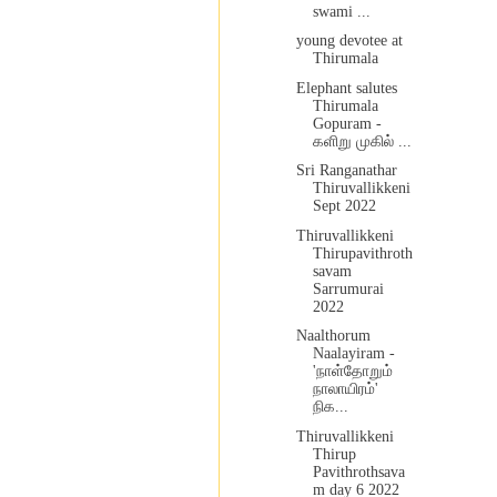
swami ...
young devotee at
Thirumala
Elephant salutes
Thirumala
Gopuram -
களிறு முகில் ...
Sri Ranganathar
Thiruvallikkeni
Sept 2022
Thiruvallikkeni
Thirupavithroth
savam
Sarrumurai
2022
Naalthorum
Naalayiram -
'நாள்தோறும்
நாலாயிரம்'
நிக...
Thiruvallikkeni
Thirup
Pavithrothsava
m day 6 2022