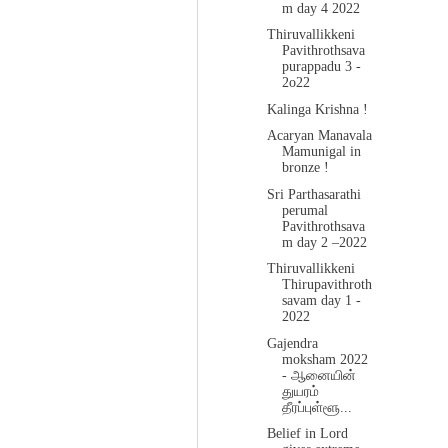
m day 4 2022
Thiruvallikkeni
Pavithrothsava
purappadu 3 -
2o22
Kalinga Krishna !
Acaryan Manavala
Mamunigal in
bronze !
Sri Parthasarathi
perumal
Pavithrothsava
m day 2 –2022
Thiruvallikkeni
Thirupavithroth
savam day 1 -
2022
Gajendra
moksham 2022
- ஆனையின்
துயரம்
தீரப்புள்ளூ...
Belief in Lord