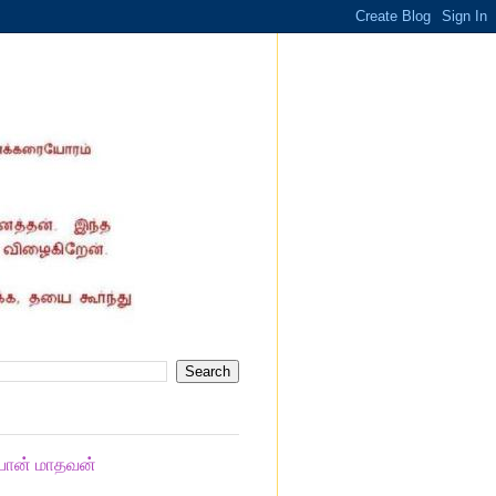
யான் மாதவன்