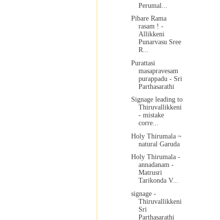
Perumal...
Pibare Rama
rasam ! -
Allikkeni
Punarvasu Sree
R...
Purattasi
masapravesam
purappadu - Sri
Parthasarathi
Signage leading to
Thiruvallikkeni
- mistake
corre...
Holy Thirumala ~
natural Garuda
Holy Thirumala -
annadanam -
Matrusri
Tarikonda V...
signage -
Thiruvallikkeni
Sri
Parthasarathi