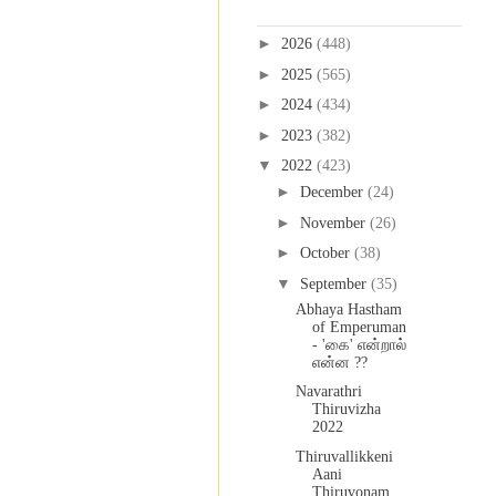
Blog Archive
►
2026
(448)
►
2025
(565)
►
2024
(434)
►
2023
(382)
▼
2022
(423)
►
December
(24)
►
November
(26)
►
October
(38)
▼
September
(35)
Abhaya Hastham
of Emperuman
- 'கை' என்றால்
என்ன ??
Navarathri
Thiruvizha
2022
Thiruvallikkeni
Aani
Thiruvonam