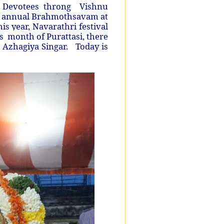
. Devotees throng Vishnu
the annual Brahmothsavam at
his year, Navarathri festival
is month of Purattasi, there
Azhagiya Singar. Today is