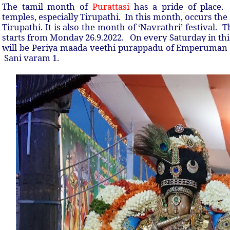
The tamil month of
Purattasi
has a pride of place
temples, especially Tirupathi. In this month, occurs 
Tirupathi. It is also the month of ‘Navrathri’ festival. T
starts from Monday 26.9.2022. On e
very Saturday in th
will be Periya maada veethi purappadu of Emperuman 
Sani varam 1.