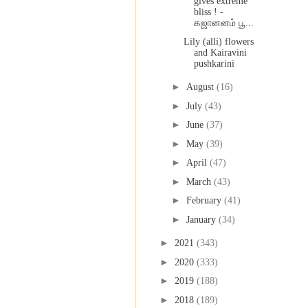
gives extreme
bliss ! -
கஜானனம் பூ...
Lily (alli) flowers
and Kairavini
pushkarini
►
August
(16)
►
July
(43)
►
June
(37)
►
May
(39)
►
April
(47)
►
March
(43)
►
February
(41)
►
January
(34)
►
2021
(343)
►
2020
(333)
►
2019
(188)
►
2018
(189)