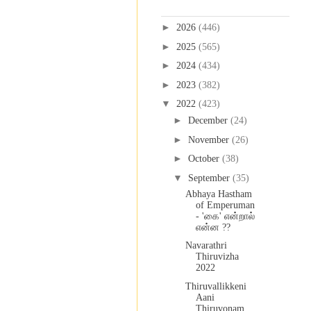
Blog Archive
►
2026
(446)
►
2025
(565)
►
2024
(434)
►
2023
(382)
▼
2022
(423)
►
December
(24)
►
November
(26)
►
October
(38)
▼
September
(35)
Abhaya Hastham
of Emperuman
- 'கை' என்றால்
என்ன ??
Navarathri
Thiruvizha
2022
Thiruvallikkeni
Aani
Thiruvonam