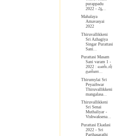
purappadu
2022 - ஆ...
Mahalaya
Amavasyai
2022
Thiruvallikkeni
Sri Azhagiya
Singar Purattasi
Sani...
Purattasi Masam
Sani varam 1 -
2022 : வண்டார்
தண்ண...
Thirumylai Sri
Peyazhwar
Thiruvallikkeni
mangalasa...
Thiruvallikkeni
Sri Senai
Muthaliyar -
Vishwaksena...
Purattasi Ekadasi
2022 - Sri
Parthasarathi