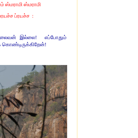
் ஸ்மராமி ஸ்மராமி
ரயச்ச ப்ரயச்ச :
லைவன் இல்லை! எப்போதும்
 கொண்டிருக்கிறேன்!