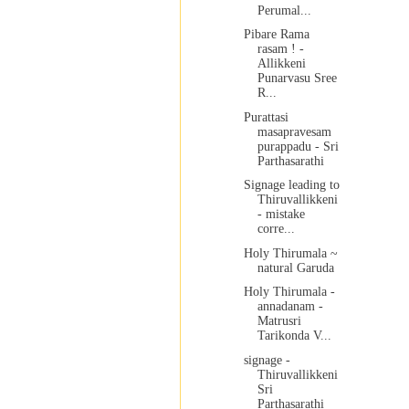
Perumal...
Pibare Rama
rasam ! -
Allikkeni
Punarvasu Sree
R...
Purattasi
masapravesam
purappadu - Sri
Parthasarathi
Signage leading to
Thiruvallikkeni
- mistake
corre...
Holy Thirumala ~
natural Garuda
Holy Thirumala -
annadanam -
Matrusri
Tarikonda V...
signage -
Thiruvallikkeni
Sri
Parthasarathi