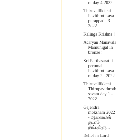
m day 4 2022
Thiruvallikkeni
Pavithrothsava
purappadu 3 -
2o22
Kalinga Krishna !
Acaryan Manavala
Mamunigal in
bronze !
Sri Parthasarathi
perumal
Pavithrothsava
m day 2 –2022
Thiruvallikkeni
Thirupavithroth
savam day 1 -
2022
Gajendra
moksham 2022
- ஆனையின்
துயரம்
தீரப்புள்ளூ...
Belief in Lord