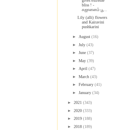
gives extreme
bliss ! -
கஜானனம் பூ...
Lily (alli) flowers
and Kairavini
pushkarini
►
August
(16)
►
July
(43)
►
June
(37)
►
May
(39)
►
April
(47)
►
March
(43)
►
February
(41)
►
January
(34)
►
2021
(343)
►
2020
(333)
►
2019
(188)
►
2018
(189)