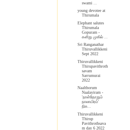
swami ...
young devotee at
Thirumala
Elephant salutes
Thirumala
Gopuram -
களிறு முகில் ...
Sri Ranganathar
Thiruvallikkeni
Sept 2022
Thiruvallikkeni
Thirupavithroth
savam
Sarrumurai
2022
Naalthorum
Naalayiram -
'நாள்தோறும்
நாலாயிரம்'
நிக...
Thiruvallikkeni
Thirup
Pavithrothsava
m day 6 2022