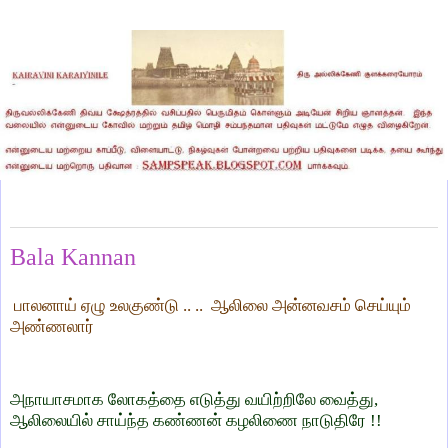
Monday, April 11, 2022
Bala Kannan
பாலனாய் ஏழு உலகுண்டு .. ..
ஆலிலை அன்னவசம் செய்யும்
அண்ணலார்
அநாயாசமாக லோகத்தை எடுத்து வயிற்றிலே வைத்து,
ஆலிலையில் சாய்ந்த கண்ணன் கழலிணை நாடுதிரே !!