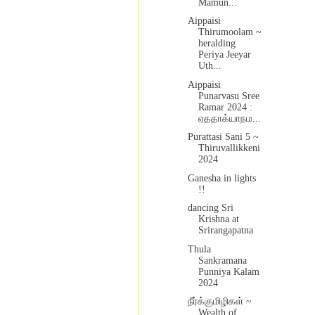
Mamun...
Aippaisi
Thirumoolam ~
heralding
Periya Jeeyar
Uth...
Aippaisi
Punarvasu Sree
Ramar 2024 :
ஏததாக்யாநம...
Purattasi Sani 5 ~
Thiruvallikkeni
2024
Ganesha in lights
!!
dancing Sri
Krishna at
Srirangapatna
Thula
Sankramana
Punniya Kalam
2024
நீர்க்குமிழிகள் ~
Wealth of