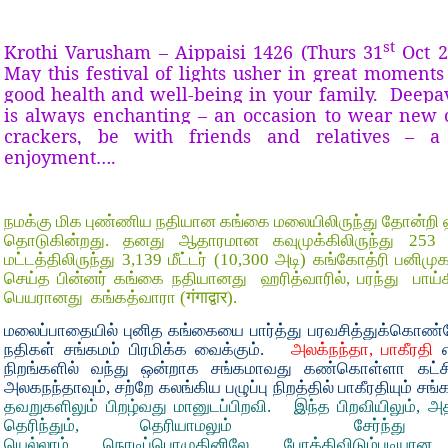
st
Krothi Varusham – Aippaisi 1426 (Thurs 31
Oct 
May this festival of lights usher in great moments 
good health and well-being in your family.
Deepava
is always enchanting – an occasion to wear new cl
crackers, be with friends and relatives – a 
enjoyment….
நமக்கு மிக புண்ணிய நதியான கங்கை மலையிலிருந்து தோன்றி
தொடுகின்றது. தனது ஆதாரமான கவுமுக்கிலிருந்து 253 க
மட்டத்திலிருந்து 3,139 மீட்டர் (10,300 அடி) கங்கோத்ரி பனி
செய்த பின்னர் கங்கை நதியானது ஹரித்வாரில், பரந்து பாய்கி
பெயரானது கங்கத்வாரா (गंगाद्वार).
மலைப்பாதையில் புனித கங்கையை பார்த்து பரவசித்துக்கொண்ட
நதிகள் சங்கமம் பிரமிக்க வைக்கும்.
அலக்நந்தா, பாகீரதி
நிறங்களில் வந்து ஒன்றாக சங்கமாவது கண்கொள்ளா கட்
அலகநந்தாவும், சற்றே கலங்கிய பழுப்பு நிறத்தில் பாகீரதியும் சங
தவறுகளிலும் பிறழ்வது மானுடப்பிறவி. இந்த பிறவியிலும், அத
தெரிந்தும், தெரியாமலும் சேர்ந்து
யெல்லாம் நொடிப்பொழுதினிலே போக்கிவிடும்படியான