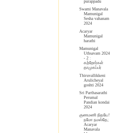
purappadu
Swami Manavala
Mamunigal
Sesha vahanam
2024
Acaryar
Mamunigal
harathi
Mamunigal
Uthsavam 2024
- 2 :
கற்றோர்கள்
தாமுகப்பர்
Thiruvallikkeni
Arulicheyal
goshti 2024
Sri Parthasarathi
Perumal
Pandian kondai
2024
குணமணி நிதயே!
நமோ நமஸ்தே;
Acaryar
Manavala