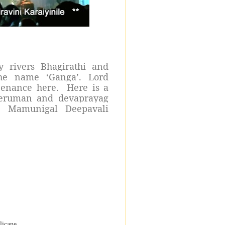
y rivers Bhagirathi and
he name ‘Ganga’. Lord
enance here. Here is a
mperuman and devaprayag
 Mamunigal Deepavali
licane