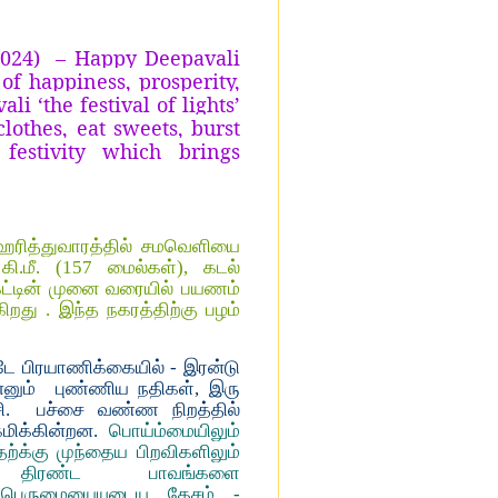
2024)
– Happy Deepavali
of happiness, prosperity,
li ‘the festival of lights’
othes, eat sweets, burst
festivity which brings
 ஹரித்துவாரத்தில் சமவெளியை
ி.மீ. (157 மைல்கள்), கடல்
முகட்டின் முனை வரையில் பயணம்
றது . இந்த நகரத்திற்கு பழம்
ே பிரயாணிக்கையில் - இரன்டு
எனும் புண்ணிய நதிகள், இரு
சி. பச்சை வண்ண நிறத்தில்
்கமிக்கின்றன.
பொய்ம்மையிலும்
ற்க்கு முந்தைய பிறவிகளிலும்
 திரண்ட பாவங்களை
 பெருமையையுடைய தேசம் -