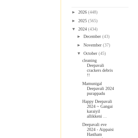
Blog Archive
►
2026
(448)
►
2025
(565)
▼
2024
(434)
►
December
(43)
►
November
(37)
▼
October
(45)
cleaning
Deepavali
crackers debris
!!
Mamunigal
Deepavali 2024
purappadu
Happy Deepavali
2024 ~ Gangai
karaiyil
allikkeni ...
Deepavali eve
2024 - Aippaisi
Hastham