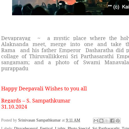
Devaprayag
~
a mystic place where the hol
Alaknanda meet, merge into one and take t
Rama and his father Emperor Dasharatha did p
collage of Thiruvallikkeni Sri Parthasarathi E
sangamam; and a photo of Swami Manavala
purappadu
Happy Deepavali Wishes to you all
Regards – S. Sampathkumar
31.10.2024
Posted by
Srinivasan Sampathkumar
at
9:11 AM
Labels:
Divyadesangal
,
Festival
,
Lights
,
Photo Special
,
Sri Parthasarathi
,
Trip