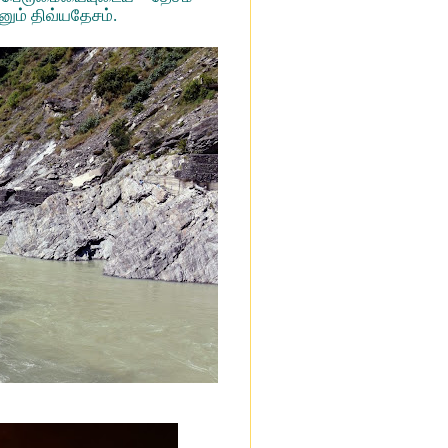
ும் திவ்யதேசம்.