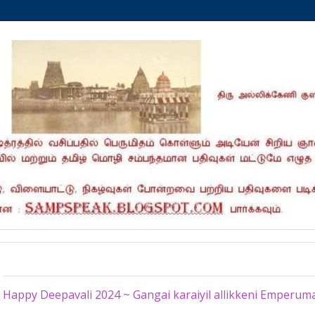
Thursday, October 31, 2024
Happy Deepavali 2024 ~ Gangai karaiyil allikkeni Emperum