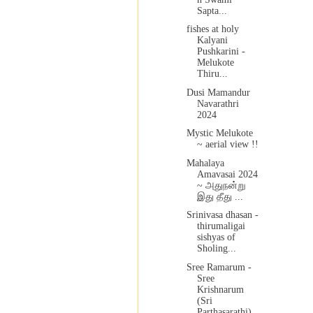
Sapta...
fishes at holy
Kalyani
Pushkarini -
Melukote
Thiru...
Dusi Mamandur
Navarathri
2024
Mystic Melukote
~ aerial view !!
Mahalaya
Amavasai 2024
~ அதுநன்று
இது தீது ...
Srinivasa dhasan -
thirumaligai
sishyas of
Sholing...
Sree Ramarum -
Sree
Krishnarum
(Sri
Parthasarathi)