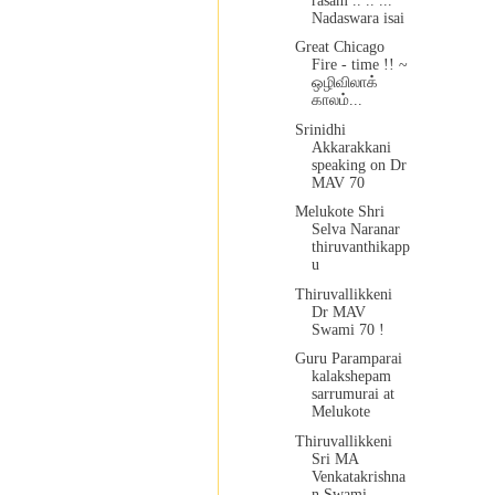
rasam .. .. ...
Nadaswara isai
Great Chicago
Fire - time !! ~
ஒழிவிலாக்
காலம்...
Srinidhi
Akkarakkani
speaking on Dr
MAV 70
Melukote Shri
Selva Naranar
thiruvanthikapp
u
Thiruvallikkeni
Dr MAV
Swami 70 !
Guru Paramparai
kalakshepam
sarrumurai at
Melukote
Thiruvallikkeni
Sri MA
Venkatakrishna
n Swami