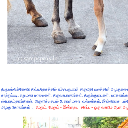
திருவல்லிக்கேணி திவ்யதேசத்தில் எம்பெருமான் திருவீதி வலத்தின் அழகுகளை 
சாற்றுப்படி, நறுமண மாலைகள், திருவாபரணங்கள், திருக்குடைகள், வாகனங்கள
ஸ்ரீபாதம்தாங்கிகள், அருளிச்செயல் & நான்மறை
வல்லார்கள், இன்னிசை
பல்
அழகு கோலங்கள்
..
மேலும், மேலும் - இன்றைய
சிறப்பு - ஒரு வாரமே ஆன அ