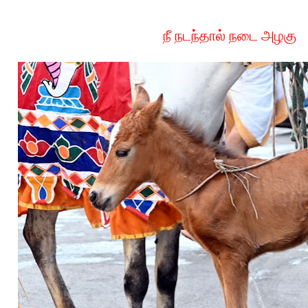
நீ நடந்தால் நடை அழகு