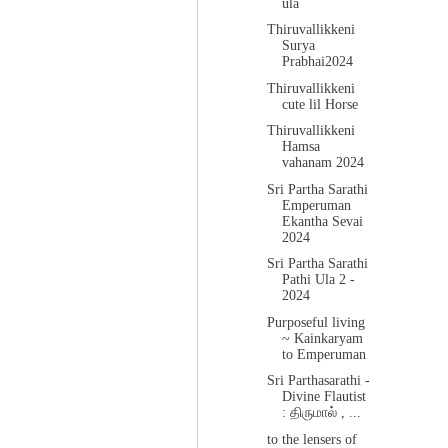
ula
Thiruvallikkeni
Surya
Prabhai2024
Thiruvallikkeni
cute lil Horse
Thiruvallikkeni
Hamsa
vahanam 2024
Sri Partha Sarathi
Emperuman
Ekantha Sevai
2024
Sri Partha Sarathi
Pathi Ula 2 -
2024
Purposeful living
~ Kainkaryam
to Emperuman
Sri Parthasarathi -
Divine Flautist
: திருமால் , ...
to the lensers of