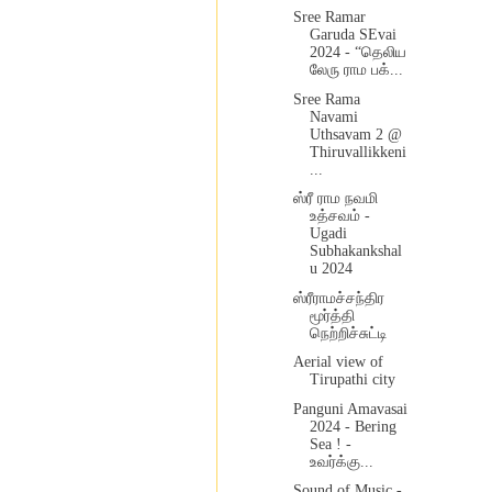
Sree Ramar
Garuda SEvai
2024 - “தெலிய
லேரு ராம பக்...
Sree Rama
Navami
Uthsavam 2 @
Thiruvallikkeni
...
ஸ்ரீ ராம நவமி
உத்சவம் -
Ugadi
Subhakankshal
u 2024
ஸ்ரீராமச்சந்திர
மூர்த்தி
நெற்றிச்சுட்டி
Aerial view of
Tirupathi city
Panguni Amavasai
2024 - Bering
Sea ! -
உவர்க்கு...
Sound of Music -