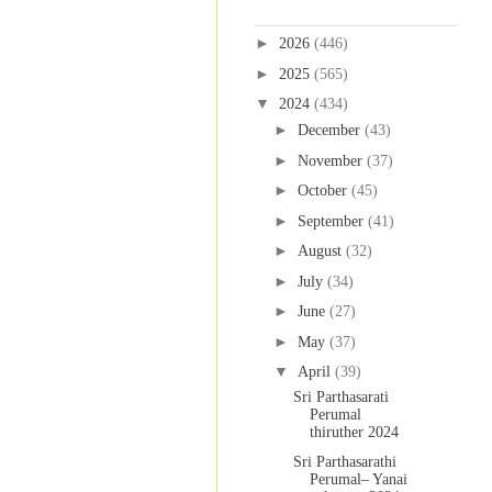
Blog Archive
►
2026
(446)
►
2025
(565)
▼
2024
(434)
►
December
(43)
►
November
(37)
►
October
(45)
►
September
(41)
►
August
(32)
►
July
(34)
►
June
(27)
►
May
(37)
▼
April
(39)
Sri Parthasarati
Perumal
thiruther 2024
Sri Parthasarathi
Perumal– Yanai