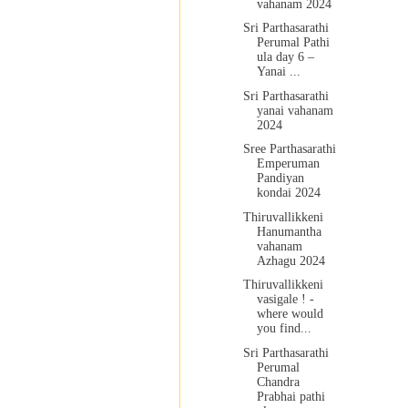
vahanam 2024
Sri Parthasarathi
Perumal Pathi
ula day 6 –
Yanai ...
Sri Parthasarathi
yanai vahanam
2024
Sree Parthasarathi
Emperuman
Pandiyan
kondai 2024
Thiruvallikkeni
Hanumantha
vahanam
Azhagu 2024
Thiruvallikkeni
vasigale ! -
where would
you find...
Sri Parthasarathi
Perumal
Chandra
Prabhai pathi