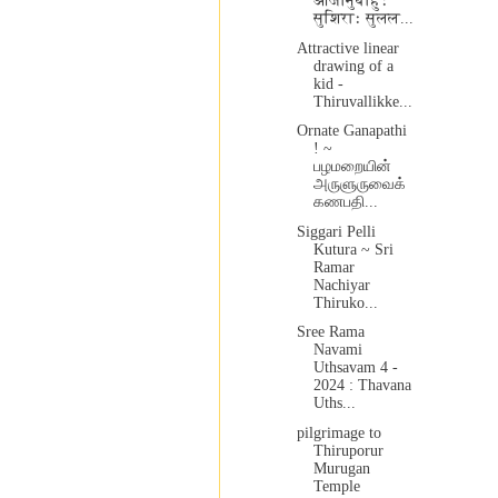
आजानुबाहुः
सुशिराः सुलल...
Attractive linear
drawing of a
kid -
Thiruvallikke...
Ornate Ganapathi
! ~
பழமறையின்
அருளுருவைக்
கணபதி...
Siggari Pelli
Kutura ~ Sri
Ramar
Nachiyar
Thiruko...
Sree Rama
Navami
Uthsavam 4 -
2024 : Thavana
Uths...
pilgrimage to
Thiruporur
Murugan
Temple