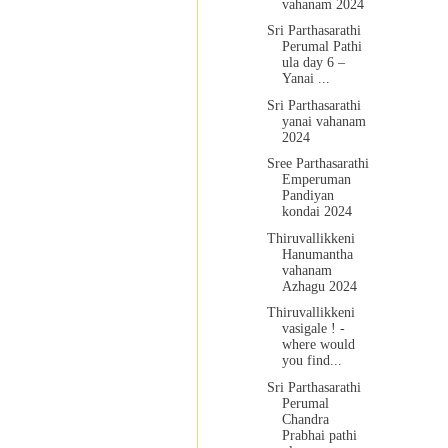
vahanam 2024
Sri Parthasarathi
Perumal Pathi
ula day 6 –
Yanai ...
Sri Parthasarathi
yanai vahanam
2024
Sree Parthasarathi
Emperuman
Pandiyan
kondai 2024
Thiruvallikkeni
Hanumantha
vahanam
Azhagu 2024
Thiruvallikkeni
vasigale ! -
where would
you find...
Sri Parthasarathi
Perumal
Chandra
Prabhai pathi