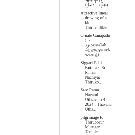
आजानुबाहुः
सुशिराः सुलल...
Attractive linear
drawing of a
kid -
Thiruvallikke...
Ornate Ganapathi
! ~
பழமறையின்
அருளுருவைக்
கணபதி...
Siggari Pelli
Kutura ~ Sri
Ramar
Nachiyar
Thiruko...
Sree Rama
Navami
Uthsavam 4 -
2024 : Thavana
Uths...
pilgrimage to
Thiruporur
Murugan
Temple