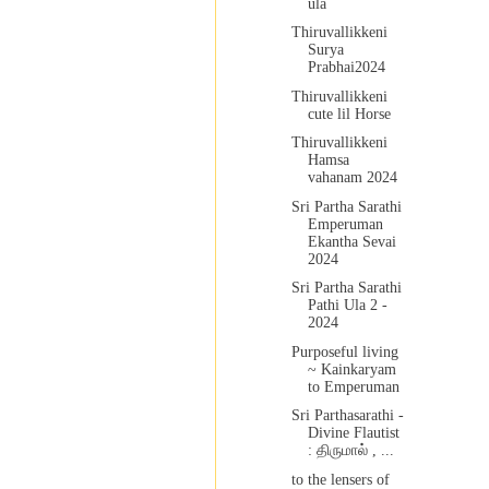
ula
Thiruvallikkeni
Surya
Prabhai2024
Thiruvallikkeni
cute lil Horse
Thiruvallikkeni
Hamsa
vahanam 2024
Sri Partha Sarathi
Emperuman
Ekantha Sevai
2024
Sri Partha Sarathi
Pathi Ula 2 -
2024
Purposeful living
~ Kainkaryam
to Emperuman
Sri Parthasarathi -
Divine Flautist
: திருமால் , ...
to the lensers of