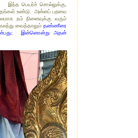
?
இந்த பெயர்ச் சொல்லுக்கு,
த்தங்கள் உண்டு. அன்னப் பறவை
மூலமாக நம் நினைவுக்கு வரும்
 கலந்து வைத்தாலும்
தண்ணீரை
து என்பது; இன்னொன்று அதன்