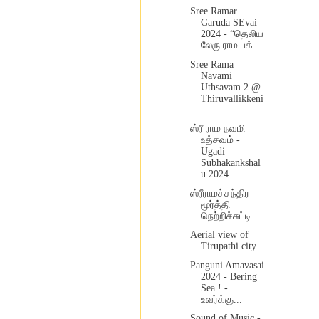
Sree Ramar
Garuda SEvai
2024 - “தெலிய
லேரு ராம பக்...
Sree Rama
Navami
Uthsavam 2 @
Thiruvallikkeni
...
ஸ்ரீ ராம நவமி
உத்சவம் -
Ugadi
Subhakankshal
u 2024
ஸ்ரீராமச்சந்திர
மூர்த்தி
நெற்றிச்சுட்டி
Aerial view of
Tirupathi city
Panguni Amavasai
2024 - Bering
Sea ! -
உவர்க்கு...
Sound of Music -