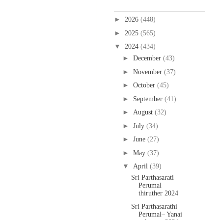
Blog Archive
►
2026
(448)
►
2025
(565)
▼
2024
(434)
►
December
(43)
►
November
(37)
►
October
(45)
►
September
(41)
►
August
(32)
►
July
(34)
►
June
(27)
►
May
(37)
▼
April
(39)
Sri Parthasarati
Perumal
thiruther 2024
Sri Parthasarathi
Perumal– Yanai