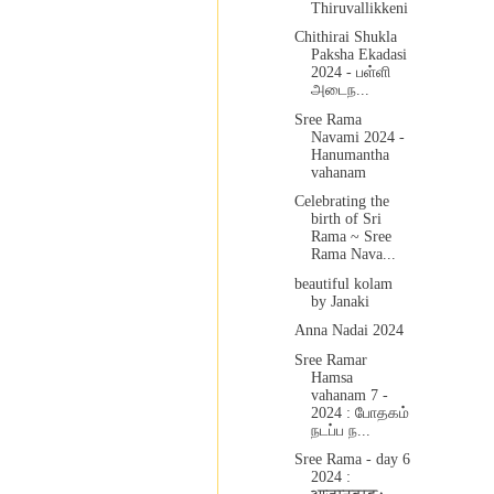
Thiruvallikkeni
Chithirai Shukla
Paksha Ekadasi
2024 - பள்ளி
அடைந...
Sree Rama
Navami 2024 -
Hanumantha
vahanam
Celebrating the
birth of Sri
Rama ~ Sree
Rama Nava...
beautiful kolam
by Janaki
Anna Nadai 2024
Sree Ramar
Hamsa
vahanam 7 -
2024 : போதகம்
நடப்ப ந...
Sree Rama - day 6
2024 :