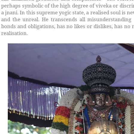
perhaps symbolic of the high degree of viveka or discri
a jnani. In this supreme yogic state, a realised soul is 
and the unreal. He transcends all misunderstanding 
bonds and obligations, has no likes or dislikes, has no
realisation.