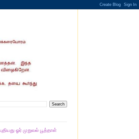
ியது ஓர் முறுவல் பூத்தாள்