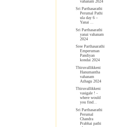
vahanam 2024
Sri Parthasarathi
Perumal Pathi
ula day 6 –
Yanai ...
Sri Parthasarathi
yanai vahanam
2024
Sree Parthasarathi
Emperuman
Pandiyan
kondai 2024
Thiruvallikkeni
Hanumantha
vahanam
Azhagu 2024
Thiruvallikkeni
vasigale ! -
where would
you find...
Sri Parthasarathi
Perumal
Chandra
Prabhai pathi