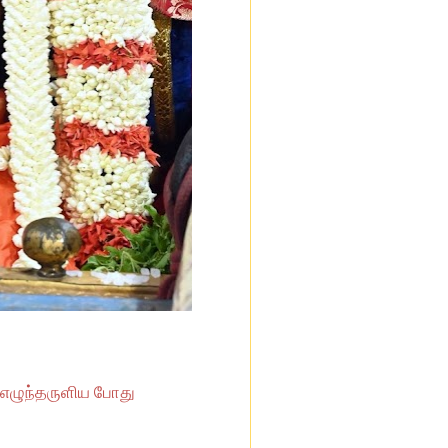
ி எழுந்தருளிய போது