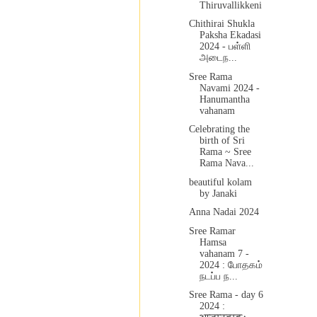
Thiruvallikkeni
Chithirai Shukla
Paksha Ekadasi
2024 - பள்ளி
அடைந...
Sree Rama
Navami 2024 -
Hanumantha
vahanam
Celebrating the
birth of Sri
Rama ~ Sree
Rama Nava...
beautiful kolam
by Janaki
Anna Nadai 2024
Sree Ramar
Hamsa
vahanam 7 -
2024 : போதகம்
நடப்ப ந...
Sree Rama - day 6
2024 :