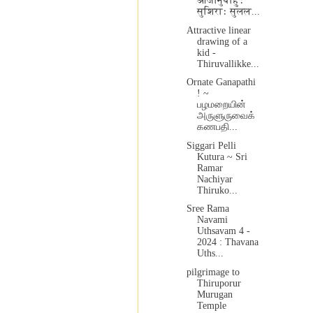
आजानुबाहुः
सुशिराः सुलल...
Attractive linear
drawing of a
kid -
Thiruvallikke...
Ornate Ganapathi
! ~
பழமறையின்
அருளுருவைக்
கணபதி...
Siggari Pelli
Kutura ~ Sri
Ramar
Nachiyar
Thiruko...
Sree Rama
Navami
Uthsavam 4 -
2024 : Thavana
Uths...
pilgrimage to
Thiruporur
Murugan
Temple