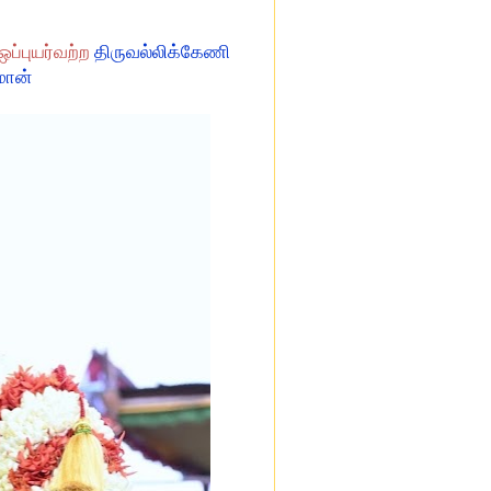
ஒப்புயர்வற்ற
திருவல்லிக்கேணி
மான்