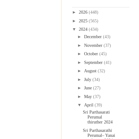
Blog Archive
►
2026
(448)
►
2025
(565)
▼
2024
(434)
►
December
(43)
►
November
(37)
►
October
(45)
►
September
(41)
►
August
(32)
►
July
(34)
►
June
(27)
►
May
(37)
▼
April
(39)
Sri Parthasarati
Perumal
thiruther 2024
Sri Parthasarathi
Perumal– Yanai