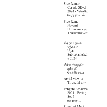
Sree Ramar
Garuda SEvai
2024 - “தெலிய
லேரு ராம பக்...
Sree Rama
Navami
Uthsavam 2 @
Thiruvallikkeni
...
ஸ்ரீ ராம நவமி
உத்சவம் -
Ugadi
Subhakankshal
u 2024
ஸ்ரீராமச்சந்திர
மூர்த்தி
நெற்றிச்சுட்டி
Aerial view of
Tirupathi city
Panguni Amavasai
2024 - Bering
Sea ! -
உவர்க்கு...
Sound of Music -