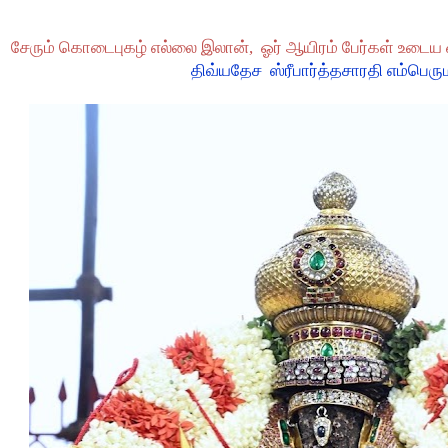
சேரும் கொடைபுகழ் எல்லை இலான்,
ஓர் ஆயிரம் பேர்கள் உடைய 
திவ்யதேச
ஸ்ரீபார்த்தசாரதி எம்பெரு