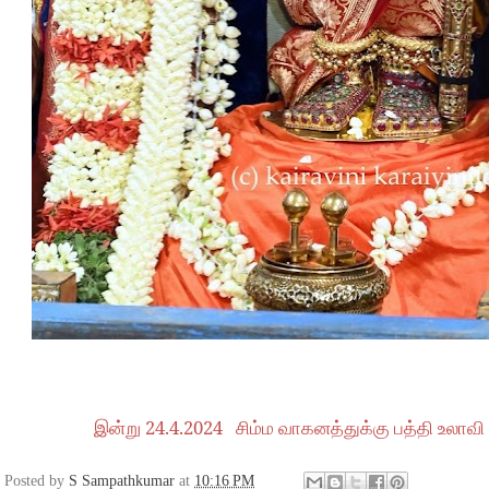
24.4.2024
இன்று
சிம்ம வாகனத்துக்கு பத்தி உலாவ
Posted by
S Sampathkumar
at
10:16 PM