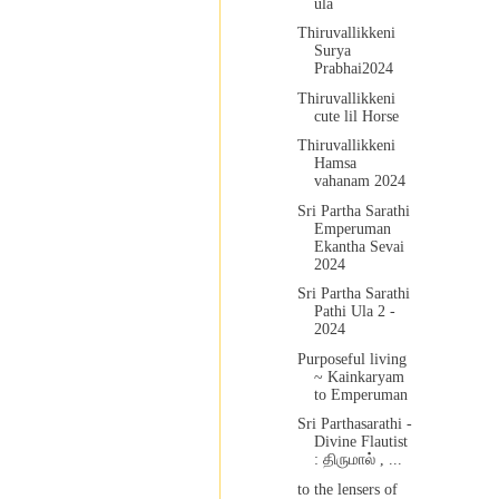
ula
Thiruvallikkeni
Surya
Prabhai2024
Thiruvallikkeni
cute lil Horse
Thiruvallikkeni
Hamsa
vahanam 2024
Sri Partha Sarathi
Emperuman
Ekantha Sevai
2024
Sri Partha Sarathi
Pathi Ula 2 -
2024
Purposeful living
~ Kainkaryam
to Emperuman
Sri Parthasarathi -
Divine Flautist
: திருமால் , ...
to the lensers of