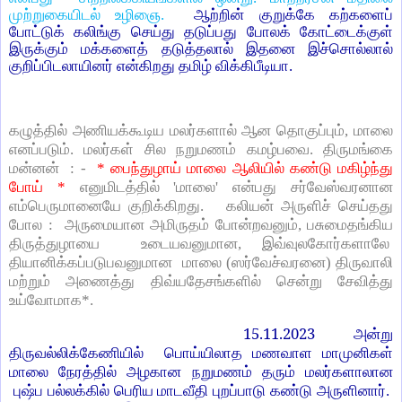
முற்றுகையிடல் உழிஞை.
ஆற்றின் குறுக்கே கற்களைப்
போட்டுக் கலிங்கு செய்து தடுப்பது போலக் கோட்டைக்குள்
இருக்கும் மக்களைத் தடுத்தலால் இதனை இச்சொல்லால்
குறிப்பிடலாயினர் என்கிறது தமிழ் விக்கிபீடியா.
கழுத்தில் அணியக்கூடிய மலர்களால் ஆன தொகுப்பும், மாலை
எனப்படும். மலர்கள் சில நறுமணம் கமழ்பவை. திருமங்கை
மன்னன் : -
* பைந்துழாய் மாலை ஆலியில் கண்டு மகிழ்ந்து
போய் *
எனுமிடத்தில் 'மாலை' என்பது சர்வேஸ்வரனான
எம்பெருமானையே குறிக்கிறது. கலியன் அருளிச் செய்தது
போல : அருமையான அமிருதம் போன்றவனும், பசுமைதங்கிய
திருத்துழாயை உடையவனுமான, இவ்வுலகோர்களாலே
தியானிக்கப்படுபவனுமான மாலை (ஸர்வேச்வரனை) திருவாலி
மற்றும் அணைத்து திவ்யதேசங்களில் சென்று சேவித்து
உய்வோமாக*.
15.11.2023
அன்று
திருவல்லிக்கேணியில்
பொய்யிலாத மணவாள மாமுனிகள்
மாலை நேரத்தில் அழகான நறுமணம் தரும்
மலர்களாலான
புஷ்ப பல்லக்கில் பெரிய மாடவீதி புறப்பாடு கண்டு அருளினார்.