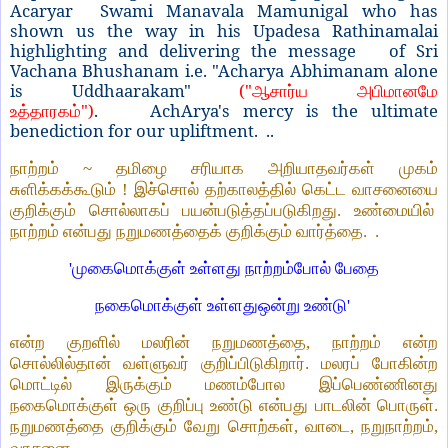
Acaryar Swami Manavala Mamunigal who has
shown us the way in his Upadesa Rathinamalai
highlighting and delivering the message of Sri
Vachana Bhushanam i.e. "Acharya Abhimanam alone
is Uddhaarakam"
("
ஆசார்ய
அபிமானமே
")
. AchArya's mercy is the ultimate
உத்தாரகம்
benediction for our upliftment. ..
நாற்றம் ~ தமிழை சரியாக அறியாதவர்கள் முகம்
சுளிக்கக்கூடும் ! இச்சொல் தற்காலத்தில் கெட்ட வாசனையை
குறிக்கும் சொல்லாகப் பயன்படுத்தப்படுகிறது. உண்மையில்
நாற்றம் என்பது நறுமணத்தைக் குறிக்கும் வார்த்தை. .
'முகைமொக்குள் உள்ளது நாற்றம்போல் பேதை
நகைமொக்குள் உள்ளதுஒன்று உண்டு'
என்ற குறளில் மலரின் நறுமணத்தை, நாற்றம் என்ற
சொல்லில்தான் வள்ளுவர் குறிப்பிடுகிறார். மலரப் போகின்ற
மொட்டில் இருக்கும் மணம்போல இப்பெண்ணினது
நகைமொக்குள் ஒரு குறிப்பு உண்டு என்பது பாடலின் பொருள்.
நறுமணத்தை குறிக்கும் வேறு சொற்கள், வாடை, நறுநாற்றம்,