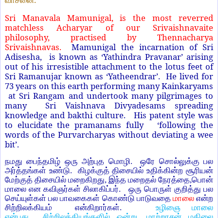
வாசனை.
Sri Manavala Mamunigal, is the most reverred
matchless Acharyar of our Srivaishnavaite
philosophy, practised by Thennacharya
Srivaishnavas.
Mamunigal the incarnation of Sri
Adisesha, is known as ‘Yathindra Pravanar’ arising
out of his irresistible attachment to the lotus feet of
Sri Ramanujar known as ‘Yatheendrar’. He lived for
73 years on this earth performing many Kainkaryams
at Sri Rangam and undertook many pilgrimages to
many Sri Vaishnava Divyadesams spreading
knowledge and bakthi culture. His patent style was
to elucidate the pramanams fully ‘following the
words of the Purvarcharyas without deviating a wee
bit’.
நமது பைந்தமிழ் ஒரு அற்புத மொழி.
ஒரே சொல்லுக்கு பல
அர்த்தங்கள் உண்டு.
கிழக்குத் திசையில் உதிக்கின்ற சூரியன்
மேற்குத் திசையில் மறைகிறது
,
இந்த மறைதல் நேரத்தை
,
பொன்
மாலை என கவிஞர்கள் சிலாகிப்பர்.
ஒரு பொருள் குறித்து பல
செய்யுள்கள் பல பாவகைகள் கொண்டு பாடுவதை
மாலை
என்ற
சிற்றிலக்கியம்
என்கிறார்கள்.
உழிஞை மாலை
என்பது
சிற்றிலக்கியங்களில் ஒன்று. மாற்றரசன் மதிலை