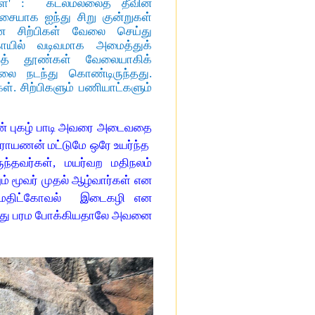
ள்' : கடல்மல்லைத் தீவின்
சையாக ஐந்து சிறு குன்றுகள்
ான சிற்பிகள் வேலை செய்து
கோயில் வடிவமாக அமைத்துக்
ைத் தூண்கள் வேலையாகிக்
ை நடந்து கொண்டிருந்தது.
். சிற்பிகளும் பணியாட்களும்
னின் புகழ் பாடி அவரை அடைவதை
ாராயணன் மட்டுமே ஒரே உயர்ந்த
ந்தவர்கள், மயர்வற மதிநலம்
ம் மூவர் முதல் ஆழ்வார்கள் என
ம் மதிட்கோவல் இடைகழி என
ானது பரம போக்கியதாலே அவனை