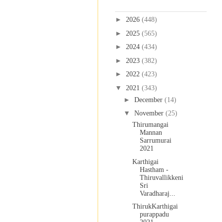
Blog Archive
►
2026
(448)
►
2025
(565)
►
2024
(434)
►
2023
(382)
►
2022
(423)
▼
2021
(343)
►
December
(14)
▼
November
(25)
Thirumangai
Mannan
Sarrumurai
2021
Karthigai
Hastham -
Thiruvallikkeni
Sri
Varadharaj...
ThirukKarthigai
purappadu