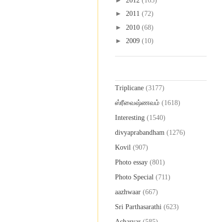
2012
(165)
►
2011
(72)
►
2010
(68)
►
2009
(10)
Labels
Triplicane
(3177)
ஸ்ரீவைஷ்ணவம்
(1618)
Interesting
(1540)
divyaprabandham
(1276)
Kovil
(907)
Photo essay
(801)
Photo Special
(711)
aazhwaar
(667)
Sri Parthasarathi
(623)
Acharyar
(585)