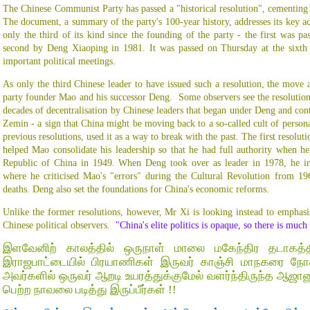
The Chinese Communist Party has passed a "historical resolution", cementing Xi
The document, a summary of the party's 100-year history, addresses its key ach
only the third of its kind since the founding of the party - the first was
second by Deng Xiaoping in 1981. It was passed on Thursday at the sixth 
important political meetings.
As only the third Chinese leader to have issued such a resolution, the move 
party founder Mao and his successor Deng. Some observers see the resolution 
decades of decentralisation by Chinese leaders that began under Deng and cont
Zemin - a sign that China might be moving back to a so-called cult of perso
previous resolutions, used it as a way to break with the past. The first resolut
helped Mao consolidate his leadership so that he had full authority when he 
Republic of China in 1949. When Deng took over as leader in 1978, he ini
where he criticised Mao's "errors" during the Cultural Revolution from 19
deaths. Deng also set the foundations for China's economic reforms.
Unlike the former resolutions, however, Mr Xi is looking instead to emphasiz
Chinese political observers.
"China's elite politics is opaque, so there is muc
இளவேனிற் காலத்தில் ஒருநாள் மாலை மகேந்திர தடாகத்
இராஜபாட்டையில் பிரயாணிகள் இருவர் காஞ்சி மாநகரை நோக்
அவர்களில் ஒருவர் ஆறடி உயரத்துக்குமேல் வளர்ந்திருந்த ஆஜானு
பெற்ற நாவலை படித்து இருப்பீர்கள் !!