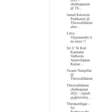
2021 -
chokkappanai
@ Th...
famed Kairavini
Pushkarini @
Thiruvallikkeni
after...
Lifco
Vijayasarathi is
no more !!
Sri U Ve Koil
Kandadai
Vadhoola
Annavilappan
Kumar...
Swami Nampillai
@
Thiruvallikkeni
Thiruvallikkeni
chokkapanai
2021 - அக்னி
குஞ்சொன்ற...
Thirukarthigai -
Sri
Parthasarathi