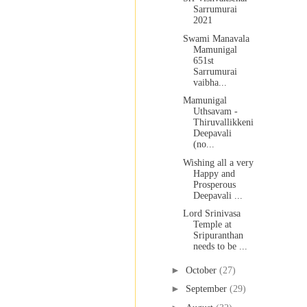
Sarrumurai
2021
Swami Manavala
Mamunigal
651st
Sarrumurai
vaibha...
Mamunigal
Uthsavam -
Thiruvallikkeni
Deepavali
(no...
Wishing all a very
Happy and
Prosperous
Deepavali ...
Lord Srinivasa
Temple at
Sripuranthan
needs to be ...
►
October
(27)
►
September
(29)