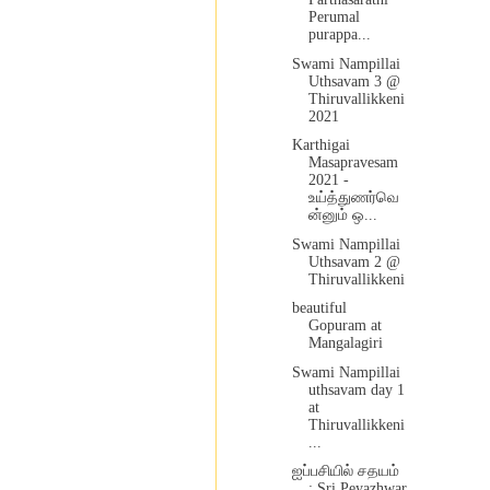
Perumal
purappa...
Swami Nampillai
Uthsavam 3 @
Thiruvallikkeni
2021
Karthigai
Masapravesam
2021 -
உய்த்துணர்வெ
ன்னும் ஒ...
Swami Nampillai
Uthsavam 2 @
Thiruvallikkeni
beautiful
Gopuram at
Mangalagiri
Swami Nampillai
uthsavam day 1
at
Thiruvallikkeni
...
ஐப்பசியில் சதயம்
: Sri Peyazhwar