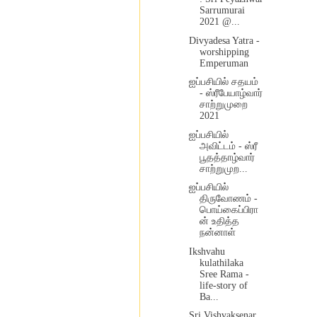
Sarrumurai
2021 @...
Divyadesa Yatra -
worshipping
Emperuman
ஐப்பசியில் சதயம்
- ஸ்ரீபேயாழ்வார்
சாற்றுமுறை
2021
ஐப்பசியில்
அவிட்டம் - ஸ்ரீ
பூதத்தாழ்வார்
சாற்றுமுற...
ஐப்பசியில்
திருவோணம் -
பொய்கைப்பிரா
ன் உதித்த
நன்னாள்
Ikshvahu
kulathilaka
Sree Rama -
life-story of
Ba...
Sri Vishvaksenar