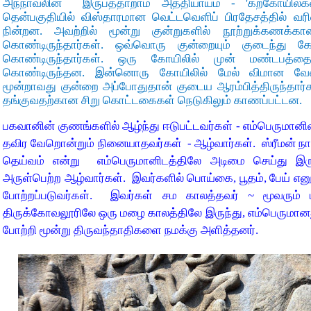
அந்நாவலின் இருபத்தாறாம் அத்தியாயம் - 'கற்கோயில்க
தென்பகுதியில் விஸ்தாரமான வெட்டவெளிப் பிரதேசத்தில் வரி
நின்றன. அவற்றில் மூன்று குன்றுகளில் நூற்றுக்கணக்க
கொண்டிருந்தார்கள். ஒவ்வொரு குன்றையும் குடைந்து 
கொண்டிருந்தார்கள். ஒரு கோயிலில் முன் மண்டபத்த
கொண்டிருந்தன. இன்னொரு கோயிலில் மேல் விமான வேல
மூன்றாவது குன்றை அப்போதுதான் குடைய ஆரம்பித்திருந்தார்கள
தங்குவதற்கான சிறு கொட்டகைகள் நெடுகிலும் காணப்பட்டன.
பகவானின் குணங்களில் ஆழ்ந்து ஈடுபட்டவர்கள் - எம்பெருமா
தவிர வேறொன்றும் நினையாதவர்கள் - ஆழ்வார்கள். ஸ்ரீமன் ந
தெய்வம் என்று எம்பெருமானிடத்திலே அடிமை செய்து இரு
அருள்பெற்ற ஆழ்வார்கள். இவர்களில் பொய்கை, பூதம், பேய் எனு
போற்றப்படுவர்கள். இவர்கள் சம காலத்தவர் ~ மூவரு
திருக்கோவலூரிலே ஒரு மழை காலத்திலே இருந்து, எம்பெரும
போற்றி மூன்று திருவந்தாதிகளை நமக்கு அளித்தனர்.