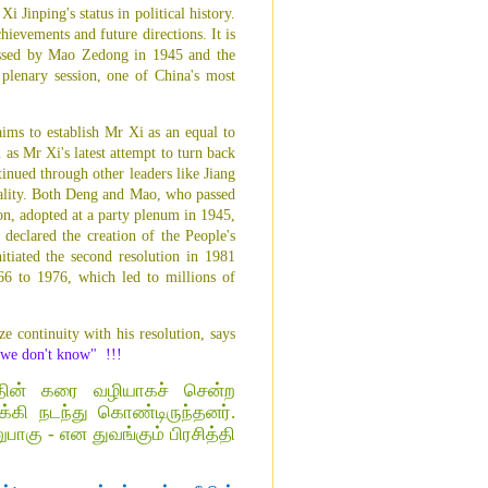
 Jinping's status in political history.
ievements and future directions. It is
 passed by Mao Zedong in 1945 and the
plenary session, one of China's most
aims to establish Mr Xi as an equal to
as Mr Xi's latest attempt to turn back
inued through other leaders like Jiang
nality. Both Deng and Mao, who passed
ion, adopted at a party plenum in 1945,
declared the creation of the People's
tiated the second resolution in 1981
66 to 1976, which led to millions of
e continuity with his resolution, says
h we don't know" !!!
தின் கரை வழியாகச் சென்ற
கி நடந்து கொண்டிருந்தனர்.
பாகு - என துவங்கும் பிரசித்தி