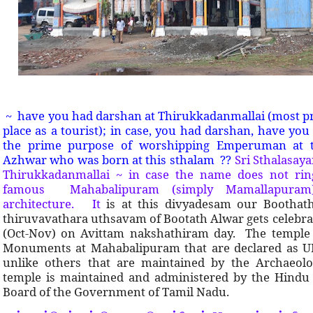
~ have you had darshan at Thirukkadanmallai (most pro
place as a tourist); in case, you had darshan, have you 
the prime purpose of worshipping Emperuman at 
Azhwar who was born at this sthalam ??
Sri Sthalasaya
Thirukkadanmallai ~ in case the name does not rin
famous Mahabalipuram (simply Mamallapuram
architecture. It
is at this divyadesam our Bootha
thiruvavathara uthsavam of Bootath Alwar gets celebra
(Oct-Nov) on Avittam nakshathiram day. The temple 
Monuments at Mahabalipuram that are declared as UN 
unlike others that are maintained by the Archaeolog
temple is maintained and administered by the Hind
Board of the Government of Tamil Nadu.