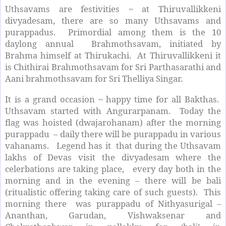
Uthsavams are festivities ~ at Thiruvallikkeni
divyadesam, there are so many Uthsavams and
purappadus. Primordial among them is the 10
daylong annual Brahmothsavam, initiated by
Brahma himself at Thirukachi. At Thiruvallikkeni it
is Chithirai Brahmothsavam for Sri Parthasarathi and
Aani brahmothsavam for Sri Thelliya Singar.
It is a grand occasion ~ happy time for all Bakthas.
Uthsavam started with Angurarpanam. Today the
flag was hoisted (dwajarohanam) after the morning
purappadu – daily there will be purappadu in various
vahanams. Legend has it that during the Uthsavam
lakhs of Devas visit the divyadesam where the
celerbations are taking place, every day both in the
morning and in the evening – there will be bali
(ritualistic offering taking care of such guests). This
morning there was purappadu of Nithyasurigal –
Ananthan, Garudan, Vishwaksenar and