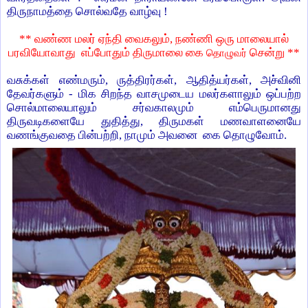
திருநாமத்தை சொல்வதே வாழ்வு !
**
வண்ண மலர் ஏந்தி வைகலும்
,
நண்ணி ஒரு மாலையால்
பரவியோவாது எப்போதும் திருமாலை கை
சென்று **
தொழுவர்
வசுக்கள் எண்மரும்
,
ருத்திரர்கள்
,
ஆதித்யர்கள்
,
அச்வினி
தேவர்களும் - மிக சிறந்த வாசமுடைய மலர்களாலும் ஒப்பற்ற
சொல்மாலையாலும் சர்வகாலமும் எம்பெருமானது
திருவடிகளையே துதித்து
,
திருமகள் மணவாளனையே
வணங்குவதை பின்பற்றி
,
நாமும் அவனை கை தொழுவோம்.