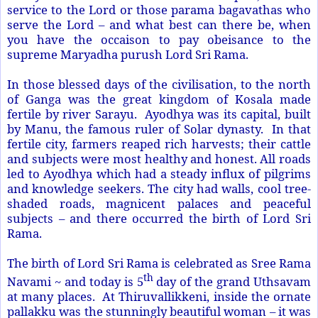
service to the Lord or those parama bagavathas who
serve the Lord – and what best can there be, when
you have the occaison to pay obeisance to the
supreme Maryadha purush Lord Sri Rama.
In those blessed days of the civilisation, to the north
of Ganga was the great kingdom of Kosala made
fertile by river Sarayu. Ayodhya was its capital, built
by Manu, the famous ruler of Solar dynasty. In that
fertile city, farmers reaped rich harvests; their cattle
and subjects were most healthy and honest. All roads
led to Ayodhya which had a steady influx of pilgrims
and knowledge seekers. The city had walls, cool tree-
shaded roads, magnicent palaces and peaceful
subjects – and there occurred the birth of Lord Sri
Rama.
The birth of Lord Sri Rama is celebrated as Sree Rama
th
Navami ~ and today is 5
day of the grand Uthsavam
at many places. At Thiruvallikkeni, inside the ornate
pallakku was the stunningly beautiful woman – it was