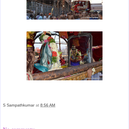
S Sampathkumar
at
8:56 AM
Share