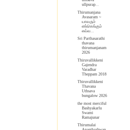
ullpurap...
Thirumanjana
Avasaram ~
யாவரும்
எங்கெங்கும்
எவ்வ...
Sri Parthasarathi
thavana
thirumanjanam
2026
Thiruvallikkeni
Gajendra
Varadhar
Theppam 2018
Thiruvallikkeni
Thavana
Uthsava
bungalow 2026
the most merciful
Bashyakarlu
Swami
Ramajunar
Thirumalai
Ananthazhwan