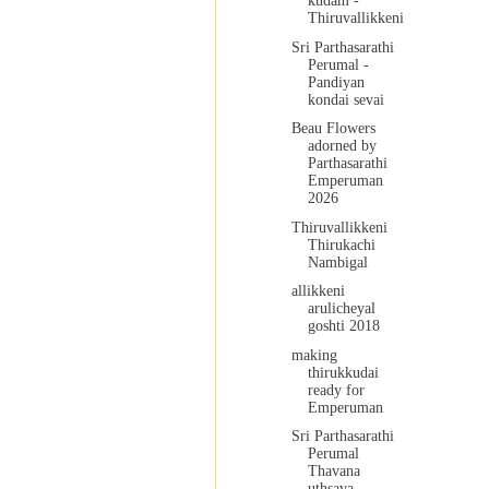
kudam -
Thiruvallikkeni
Sri Parthasarathi
Perumal -
Pandiyan
kondai sevai
Beau Flowers
adorned by
Parthasarathi
Emperuman
2026
Thiruvallikkeni
Thirukachi
Nambigal
allikkeni
arulicheyal
goshti 2018
making
thirukkudai
ready for
Emperuman
Sri Parthasarathi
Perumal
Thavana
uthsava