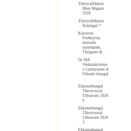
Thiruvallikkeni
Masi Magam
2026
Thiruvallikkeni
Kolangal !!
Kairavini
Pushkarini,
neerazhi
mandapam,
Theppam &...
Dr MA
Venkatakrishna
n Upanyasam at
Ekkadu thangal
...
Ekkattuthangal
Thiruvooral
Uthsavam 2026
6
Ekkattuthangal
Thiruvooral
Uthsavam 2026
5
Ekkattuthangal