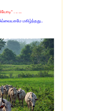
டி" . .. ...
இவ்வையகமே மகிழ்ந்தது..