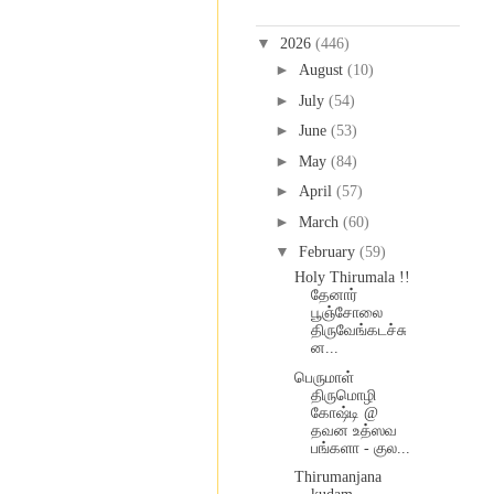
Blog Archive
▼
2026
(446)
►
August
(10)
►
July
(54)
►
June
(53)
►
May
(84)
►
April
(57)
►
March
(60)
▼
February
(59)
Holy Thirumala !!
தேனார்
பூஞ்சோலை
திருவேங்கடச்சு
ன...
பெருமாள்
திருமொழி
கோஷ்டி @
தவன உத்ஸவ
பங்களா - குல...
Thirumanjana