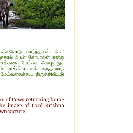
சுக்களோடு வளர்ந்தவன்.
கோ'
ித்ததால் அவர் கோபாலன் என்று
பசுக்களை மேய்க்க அழைத்துச்
் பாக்கியமாகக் கருதினார்.
மேய்வதைக்கூட நிறுத்திவிட்டு
ture of Cows returning home
the image of Lord Krishna
wn picture.