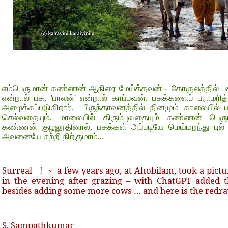
எம்பெருமான் கண்ணன் ஆநிரை மேய்த்தவன் - கோகுலத்தில் ப
என்றால் பசு, 'பாலன்' என்றால் காப்பவன். பசுக்களைப் பராமர
அழைக்கப்படுகிறார்.
பிருந்தாவனத்தில் தினமும் காலையில் 
செல்வதையும், மாலையில் திரும்புவதையும் கண்ணன் பெரும
கண்ணன் குழலூதினால், பசுக்கள் அப்படியே மெய்மறந்து புல் 
அவனையே சுற்றி நிற்குமாம்...
Surreal
!
~
a few years ago, at Ahobilam, took a pic
in the evening after grazing – with ChatGPT added 
besides adding some more cows … and here is the redra
S. Sampathkumar