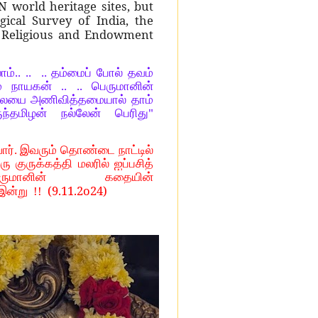
world heritage sites, but
ical Survey of India, the
u Religious and Endowment
்.. .. .. தம்மைப் போல் தவம்
 நாயகன் .. .. பெருமானின்
லையை அணிவித்தமையால் தாம்
தமிழன் நல்லேன் பெரிது"
வார். இவரும் தொண்டை நாட்டில்
ு குருக்கத்தி மலரில் ஐப்பசித்
பெருமானின் கதையின்
(9.11.2o24)
 இன்று !!