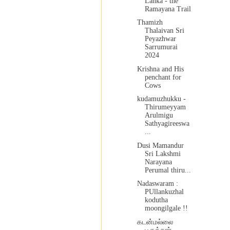
Lanka - the
Ramayana Trail
Thamizh
Thalaivan Sri
Peyazhwar
Sarrumurai
2024
Krishna and His
penchant for
Cows
kudamuzhukku -
Thirumeyyam
Arulmigu
Sathyagireeswa
...
Dusi Mamandur
Sri Lakshmi
Narayana
Perumal thiru...
Nadaswaram :
PUllankuzhal
kodutha
moongilgale !!
கடன்மல்லை