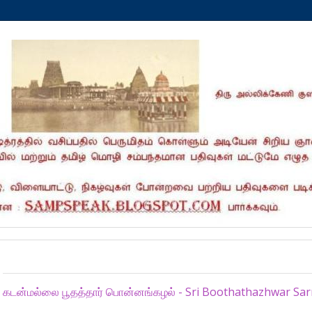
Saturday, November 9, 2024
கடன்மல்லை பூதத்தார் பொன்னங்கழல் - Sri Boothathazhwar Sarru