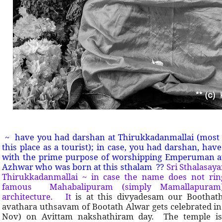
~ have you had darshan at Thirukkadanmallai (most 
this place as a tourist); in case, you had darshan, have
with the prime purpose of worshipping Emperuman a
Azhwar who was born at this sthalam ??
Sri Sthalasaya
Thirukkadanmallai ~ in case the name does not rin
famous Mahabalipuram (simply Mamallapuram
architecture. It
is at this divyadesam our Bootha
avathara uthsavam of Bootath Alwar gets celebrated in
Nov) on Avittam nakshathiram day. The temple is