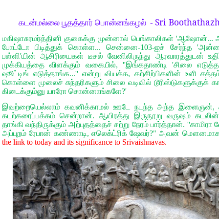
Sri Boothathaz
கடன்மல்லை பூதத்தார் பொன்னங்கழல் -
மகிஷாசுரமர்த்தினி குகைக்கு முன்னால் பெங்காலிகள் 'ஆஷோன்...
போட்டோ பிடித்துக் கொள்ள... சென்னை-103-ஐச் சேர்ந்த 'அன்ன
பள்ளி'யின் ஆசிரியைகள் டீசல் வேனிலிருந்து ஆரவாரத்துடன் உதிர்
முக்கியத்தை விளக்கும் வகையில், ''இங்கதாண்டி 'சிலை எடுத்
ஷூட்டிங் எடுத்தாங்க...'' என்று வியக்க, கற்சிற்பிகளின் உளி சத்
கொள்ளை முலைச் சுந்தரிகளும் சிலை வடிவில் டூரிஸ்டுகளுக்குக் காத்
கிடைக்கும்னு யாரோ சொன்னாங்களே?'
இவற்றையெல்லாம் கவனிக்காமல் ஊடே நடந்த அந்த இளைஞன், க
கடற்கரைப்பக்கம் சென்றான். ஆயிரத்து இருநூறு வருஷம் கடலின் சீ
தாங்கி வந்திருக்கும் அற்புதத்தைச் சற்று நேரம் பார்த்தான். ''காமிரா 
அப்புறம் ரேபான் கண்ணாடி, எலெக்ட்ரிக் ஷேவர்?" அவன் மௌனமாக
the link to today and its significance to Srivaishnavas.