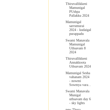
Thiruvallikkeni
Mamunigal
PUshpa
Pallakku 2024
Mamunigal
sarrumurai
2024 - kudaigal
purappadu
Swami Manavala
Mamunigal
Uthsavam 8
2024
Thiruvallikkeni
Annakkoota
Uthsavam 2024
Mamunigal Sesha
vahanam 2024
- nowmi
Sowmya vara...
Swami Manavala
Munigal
uthsavam day 6
- sky lights
new Thura