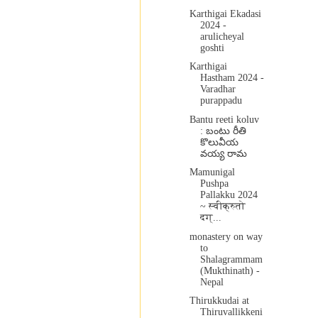
Karthigai Ekadasi
2024 -
arulicheyal
goshti
Karthigai
Hastham 2024 -
Varadhar
purappadu
Bantu reeti koluv
: బంటు రీతి
కొలువీయ
వయ్య రామ
Mamunigal
Pushpa
Pallakku 2024
~ स्वीक्रुतो
दग्...
monastery on way
to
Shalagrammam
(Mukthinath) -
Nepal
Thirukkudai at
Thiruvallikkeni