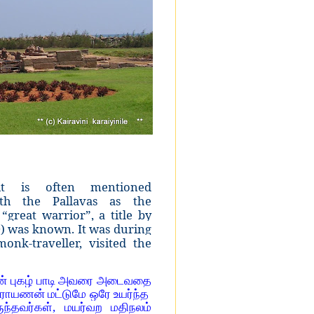
it is often mentioned
h the Pallavas as the
reat warrior”, a title by
) was known. It was during
nk-traveller, visited the
னின் புகழ் பாடி அவரை அடைவதை
ாராயணன் மட்டுமே ஒரே உயர்ந்த
ந்தவர்கள், மயர்வற மதிநலம்