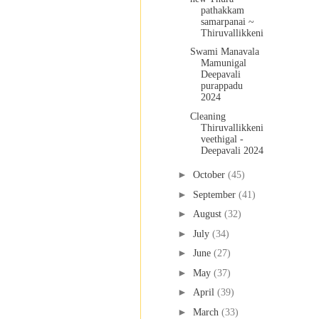
pathakkam
samarpanai ~
Thiruvallikkeni
Swami Manavala
Mamunigal
Deepavali
purappadu
2024
Cleaning
Thiruvallikkeni
veethigal -
Deepavali 2024
►
October
(45)
►
September
(41)
►
August
(32)
►
July
(34)
►
June
(27)
►
May
(37)
►
April
(39)
►
March
(33)