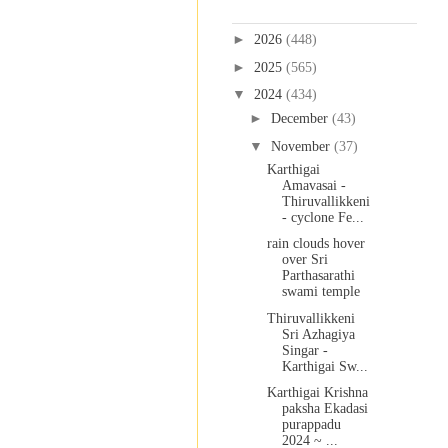
Blog Archive
►
2026
(448)
►
2025
(565)
▼
2024
(434)
►
December
(43)
▼
November
(37)
Karthigai
Amavasai -
Thiruvallikkeni
- cyclone Fe...
rain clouds hover
over Sri
Parthasarathi
swami temple
Thiruvallikkeni
Sri Azhagiya
Singar -
Karthigai Sw...
Karthigai Krishna
paksha Ekadasi
purappadu
2024 ~ ...