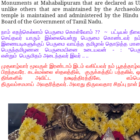
Monuments at Mahabalipuram that are declared as UN 
unlike others that are maintained by the Archaeolog
temple is maintained and administered by the Hind
Board of the Government of Tamil Nadu.
நாம் எதற்கெல்லாம் பெருமை கொள்வோம் ?? ~ பட்டியல் நீளலாம
செய்தவர் யாரும் இல்லையென்று பெருமை கொண்டவர் நம்
இணையடிகளுக்குப் பெருமை வாய்ந்த தமிழால் தொடுத்த மா
பெருந்தமிழனான பெருமையினை உடையவன் - : "பெருந்
என்றும் பெருமிதம் அடைந்தவர் இவர் .. ..
முதலாழ்வார் மூவருள் இரண்டாம் இடம் வகிப்பவர் நம் பூதத்தாழ்
பிறந்தவரே. கடல்மல்லை ஸ்தலத்தில், குருக்கத்திப் பந்தலில், ஒர
திங்களில் அவிட்ட நக்ஷத்திரத்திலே, எம்
திருவம்சமமாய் அவதரித்தவர். அவரது திருவவதார சிறப்பு நாள்