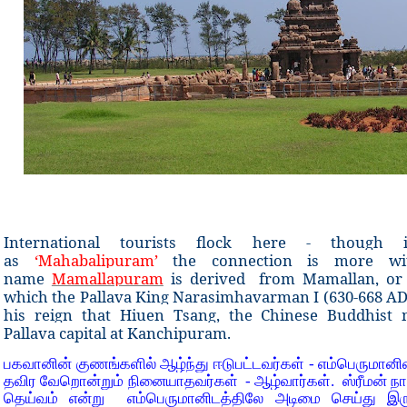
International tourists flock here - though 
as
‘Mahabalipuram’
the connection is more wit
name
Mamallapuram
is derived from Mamallan, or “g
which the Pallava King Narasimhavarman I (630-668 AD
his reign that Hiuen Tsang, the Chinese Buddhist mo
Pallava capital at Kanchipuram.
பகவானின் குணங்களில் ஆழ்ந்து ஈடுபட்டவர்கள் - எம்பெருமா
தவிர வேறொன்றும் நினையாதவர்கள் - ஆழ்வார்கள். ஸ்ரீமன் ந
தெய்வம் என்று எம்பெருமானிடத்திலே அடிமை செய்து இரு