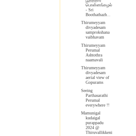
பூதத்தார்
பொன்னங்கழல்
- Sri
Boothathazh...
Thirumeyyam
divyadesam
samprokshana
vaibhavam
Thirumeyyam
Perumal
Ashtothra
naamavali
Thirumeyyam
divyadesam
aerial view of
Gopurams
Seeing
Parthasarathi
Perumal
everywhere !!
Mamunigal
kudaigal
purappadu
2024 @
Thiruvallikkeni