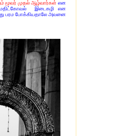
ம் மூவர் முதல் ஆழ்வார்கள்
என
ம் மதிட்கோவல் இடைகழி என
ானது பரம போக்கியதாலே அவனை