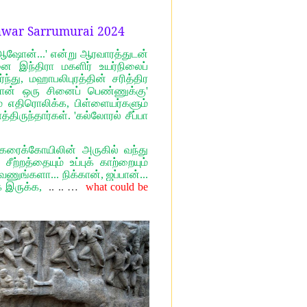
hwar Sarrumurai 2024
 ஆஷோன்...' என்று ஆரவாரத்துடன்
ை இந்திரா மகளிர் உயர்நிலைப்
ந்து, மஹாபலிபுரத்தின் சரித்திர
தான் ஒரு சினைப் பெண்ணுக்கு'
தம் எதிரொலிக்க, பிள்ளையர்களும்
திருந்தார்கள். 'கல்லோரல் சீப்பா
ரைக்கோயிலின் அருகில் வந்து
ற்றத்தையும் உப்புக் காற்றையும்
வேணுங்களா... நிக்கான், ஜப்பான்...
 இருக்க,
.. .. …
what could be