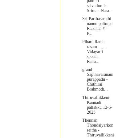
path to
salvation is
Sriman Nara...
Sri Parthasarathi
nannu palimpa
Raadhaa !! -
P...
Pibare Rama
rasam .. .. -
Vidayarri
special -
Rahu...
grand
Sapthavaranam
purappadu -
Chithirai
Brahmoth...
Thiruvallikkeni
Kannadi
pallakku 12-5-
2023
Thennan
Thondaiyarkon
seitha -
Thiruvallikkeni