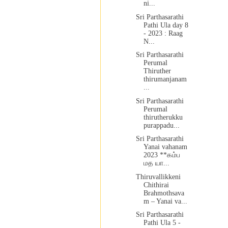
ni...
Sri Parthasarathi
Pathi Ula day 8
- 2023 : Raag
N...
Sri Parthasarathi
Perumal
Thiruther
thirumanjanam
...
Sri Parthasarathi
Perumal
thirutherukku
purappadu...
Sri Parthasarathi
Yanai vahanam
2023 **கம்ப
மத யா...
Thiruvallikkeni
Chithirai
Brahmothsava
m – Yanai va...
Sri Parthasarathi
Pathi Ula 5 -