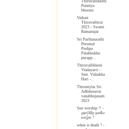
Thiruvallikkeni
Punniya
bhoomi
Vaikasi
Thiruvathirai
2023 - Swami
Ramanujar
Sri Parthasarathi
Perumal
Pushpa
Palakkukku
purapp...
Thiruvallikkeni
Viadayarri -
Smt. Vishakha
Hari -...
Thirumylai Sri
Adhikesavar
vanabhojanam
2023
Sun worship !! -
ஞாயிறே நலமே
வாழ்க !
when is death ? -