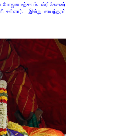
ன போஜன உத்சவம்.
ஸ்ரீ கேசவர்
ி உள்ளார்.
இன்று சாயந்தரம்