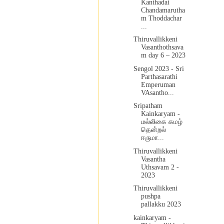
Kanthadai
Chandamarutha
m Thoddachar
...
Thiruvallikkeni
Vasanthothsava
m day 6 – 2023
Sengol 2023 - Sri
Parthasarathi
Emperuman
VAsantho...
Sripatham
Kainkaryam -
மல்லிகை கமழ்
தென்றல்
ஈருமா...
Thiruvallikkeni
Vasantha
Uthsavam 2 -
2023
Thiruvallikkeni
pushpa
pallakku 2023
kainkaryam -