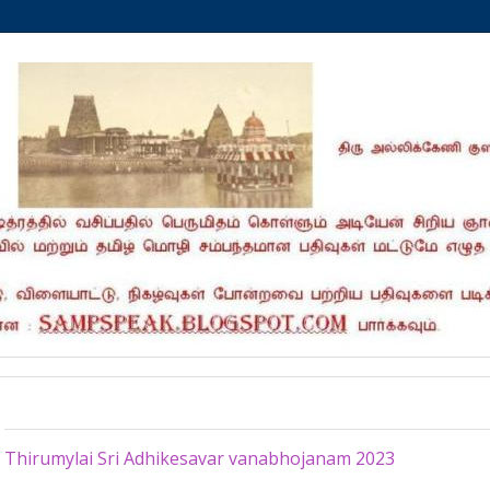
Sunday, May 21, 2023
Thirumylai Sri Adhikesavar vanabhojanam 2023