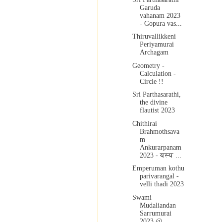
Garuda
vahanam 2023
- Gopura vas...
Thiruvallikkeni
Periyamurai
Archagam
Geometry -
Calculation -
Circle !!
Sri Parthasarathi,
the divine
flautist 2023
Chithirai
Brahmothsava
m
Ankurarpanam
2023 - यस्य ...
Emperuman kothu
parivarangal -
velli thadi 2023
Swami
Mudaliandan
Sarrumurai
2023 @