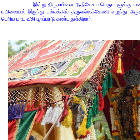
இன்று திருமயிலை ஆதிகேசவ பெருமாளுக்கு வ
மயிலையில் இருந்து பல்லக்கில் திருவல்லக்கேணி எழுந்து அருள
பெரிய மாட வீதி புறப்பாடு கண்டருள்கிறார்.