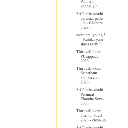
Pandiyan
kondai 20...
Sri Parthasarathi
perumal pathi
ula - Chandra
prab...
catch em' young !
- Kainkaryam
starts early !!
Thiruvallikkeni
PUrappadu
2023
Thiruvallikkeni
Sripatham
kainkaryam
2023
Sri Parthasarathi
Perumal
Ekantha Sevai
2023
Thiruvallikkeni
Garuda Sevai
2023 - close-up
Sri Parthasarathi