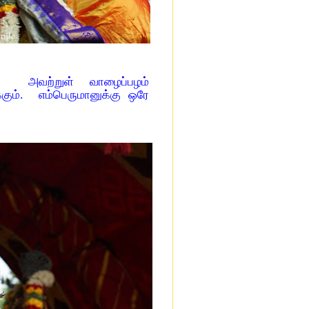
்றன. அவற்றுள் வாழைப்பழம்
கும். எம்பெருமானுக்கு ஒரே