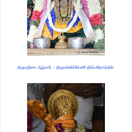
திருமழிசை ஆழ்வார் - திருவல்லிக்கேணி திவ்யதேசத்தில்