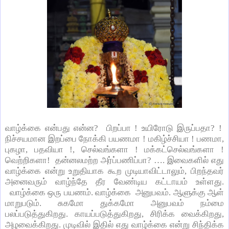
வாழ்க்கை என்பது என்ன? பிறப்பா ! உயிரோடு இருப்பதா? !
நிச்சயமான இறப்பை நோக்கி பயணமா ! மகிழ்ச்சியா ! பணமா,
புகழா, பதவியா !, செல்வங்களா ! மக்கட்செல்வங்களா !
வெற்றிகளா! தன்னலமற்ற அர்ப்பணிப்பா? …. இவைகளில் எது
வாழ்க்கை என்று உறுதியாக கூற முடியாவிட்டாலும், பிறந்தவர்
அனைவரும் வாழ்ந்தே தீர வேண்டிய கட்டாயம் உள்ளது.
வாழ்க்கை ஒரு பயணம். வாழ்க்கை அனுபவம். ஆளுக்கு ஆள்
மாறுபடும். சுகமோ துக்கமோ அனுபவம் நம்மை
பலப்படுத்துகிறது. காயப்படுத்துகிறது, சிரிக்க வைக்கிறது,
அழவைக்கிறது. முடிவில் இதில் எது வாழ்க்கை என்று சிந்திக்க