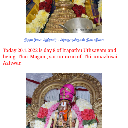
திருமழிசை ஆழ்வார் - அவதாரஸ்தலம் திருமழிசை
Today 20.1.2022 is day 8 of Irapathu Uthsavam and
being Thai Magam, sarrumurai of Thirumazhisai
Azhwar.