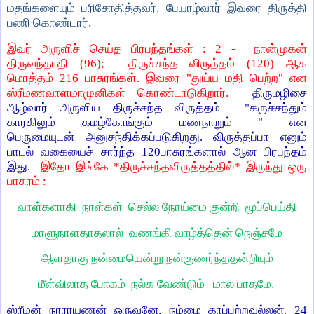
மதங்களையும் பரிசோதித்தவர். பேயாழ்வார் இவரை திருத்தி
பணி கொண்டார்.
இவர் அருளிச் செய்த பிரபந்தங்கள் :
2 -
நான்முகன்
திருவந்தாதி (
96);
திருச்சந்த விருத்தம் (
120)
ஆக
மொத்தம்
216
பாசுரங்கள்.
இவரை "துய்ய மதி பெற்ற" என
ஸ்ரீமணவாளமாமுனிகள் கொண்டாடுகிறார்.
திருமழிசை
ஆழ்வார் அருளிய திருச்சந்த விருத்தம் "கருச்சந்தும்
காரகிலும் கமழ்கோங்கும் மணநாறும் "
என
பெருமையுடன்
அனுசந்திக்கப்படுகிறது. விருத்தப்பா எனும்
பாடல் வகையைச் சார்ந்த
120
பாசுரங்களால் ஆன பிரபந்தம்
இது.
இதோ இங்கே *
திருச்சந்தவிருத்தத்தில்* இருந்து ஒரு
பாசுரம் :
வாள்களாகி நாள்கள் செல்ல நோய்மை குன்றி மூப்பெய்தி
மாளுநாளதாதலால் வணங்கி வாழ்த்தென் நெஞ்சமே
ஆளதாகு நன்மையென்று நன்குணர்ந்ததன்றியும்
மீள்விலாத போகம் நல்க வேண்டும் மால பாதமே.
ஸ்ரீமன் நாராயணன் ஒருவனே
, நம்மை காப்பற்றவல்லன். 24