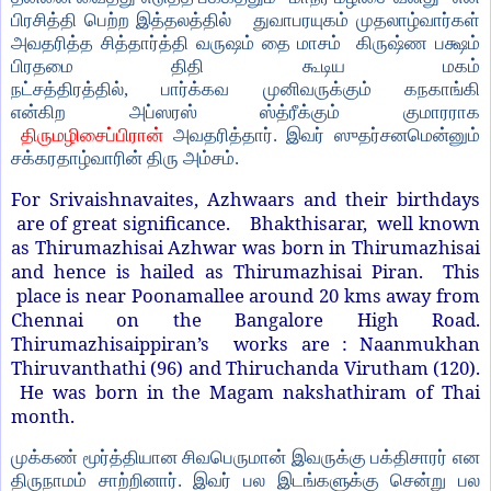
பிரசித்தி பெற்ற இத்தலத்தில்
துவாபரயுகம் முதலாழ்வார்கள்
அவதரித்த சித்தார்த்தி வருஷம்
தை மாசம்
கிருஷ்ண பக்ஷம்
பிரதமை திதி
கூடிய மகம்
நட்சத்திரத்தில்
,
பார்க்கவ
முனிவருக்கும் கநகாங்கி
என்கிற
அப்ஸரஸ் ஸ்த்ரீக்கும் குமாரராக
திருமழிசைப்பிரான்
அவதரித்தார். இவர்
ஸுதர்சனமென்னும்
சக்கரதாழ்வாரின் திரு அம்சம்.
For Srivaishnavaites, Azhwaars and their birthdays
are of great significance. Bhakthisarar, well known
as Thirumazhisai Azhwar was born in Thirumazhisai
and hence is hailed as Thirumazhisai Piran. This
place is near Poonamallee around 20 kms away from
Chennai on the Bangalore High Road.
Thirumazhisaippiran’s works are : Naanmukhan
Thiruvanthathi (96) and Thiruchanda Virutham (120).
He was born in the Magam nakshathiram of Thai
month.
முக்கண் மூர்த்தியான சிவபெருமான் இவருக்கு பக்திசாரர் என
திருநாமம் சாற்றினார்.
இவர் பல இடங்களுக்கு சென்று பல