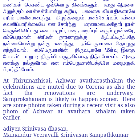
மணிகள் கொண்ட ஒவ்வொரு தினங்களும், நமது ஆயுளை
அறுக்கும் வாள்கள்போன்று கழிய, பலவகை வியாதிகளாலே
சரீரம் பலவீனமடைந்து, கிழத்தனமும், மனச்சோர்வும், நம்மை
கவனிப்பாரில்லையே என சோர்ந்து மரணமடைவதோர் நாள்
நெருங்கிவிட்டது என பயமும், பதைபதைப்பும் வரும் முன்னரே,
எம்பெருமான் ஸ்ரீமன் நாரணனுக்கு ஆட்பட்டிருப்பதே
நன்மையென்று நன்கு உணர்ந்து, நம்பெருமாளை தொழுது
ஏந்துவோம். எம்பெருமானின் திருவடிகளே 'மீள்வு இலாத
போகம்' - மறுபடி திரும்பி வருதலில்லாத நித்யபோகம். அதை
எனக்கு நல்குவீராக என எம்பெருமானிடத்திலே மனமுருகி
பிரார்திப்போம்.
At Thirumazhisai, Azhwar avatharasthalam the
celebrations are muted due to Corona as also the
fact tha renovations are underway.
Samprokshanam is likely to happen sooner. Here
are some photos taken during a recent visit as also
photo of Azhwar at avathara sthalam taken
earlier.
adiyen Srinivasa dhasan.
Mamandur Veeravalli Srinivasan Sampathkumar