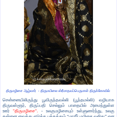
திருமழிசை ஆழ்வார்
- திருமயிலை ஸ்ரீமாதவப்பெருமாள் திருக்கோவில்
சென்னையிலிருந்து பூவிருந்தவல்லி (பூந்தமல்லி) வழியாக
திருவள்ளூர்
,
திருப்பதி செல்லும் பாதையில் அமைந்துள்ள
ஊர்
"திருமழிசை".
- உலகுமழிசையும் உள்ளுணர்ந்து
,
உலகு
தன்னை வைத்து எடுத்த பக்கத்தும்
“
மாநீர் மழிசை வலிது
”
என