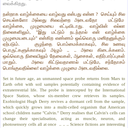
வைக்கிறது.
நன்றாக வாழ்க்கையை வாழ்வது என்பது என்ன ? செய்யும் சில
செயல்களோ அல்லது சிலவற்றை அடைவதோ மட்டுமே
வாழ்க்கை, முழுமையை எட்டிவிடாது. வாழ்வின் எல்லா
நிலைகளிலும், "இது மட்டும் நடந்தால் என் வாழ்க்கை
முழுமையடையும்" என்கிற எண்ணம் ஒவ்வொரு மனிதனுக்கும்
ஏற்படும். குழந்தை பொம்மைக்காகவும், சில உணவு
பொருட்களுக்காகவும் அழும் .. .. அவை கிடைக்கலாம்.
ஒவ்வொரு நிலையிலும் தேவைகள், ஆசைகள், எதிர்பார்ப்புகள்
மாறும். அவை கிட்டுவதானால் மட்டுமே, சந்தோசம்
பொங்குவதில்லை! வாழ்க்கை முழுமை அடைவதில்லை.
Set in future age, an unmanned space probe returns from Mars to
Earth orbit with soil samples potentially containing evidence of
extraterrestrial life. The probe is intercepted by the International
Space Station, whose six-member crew retrieves its samples.
Exobiologist Hugh Derry revives a dormant cell from the sample,
which quickly grows into a multi-celled organism that American
school children name "Calvin." Derry realises that Calvin's cells can
change their specialisation, acting as muscle, neuron, and
photosensory cells all at once .. .. .. Science fictions are interesting