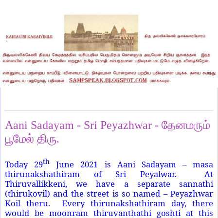
Thursday, July 1, 2021
Aani Sadayam - Sri Peyazhwar - தேனமரும்
பூமேல் திரு.
th
Today 29
June 2021 is Aani Sadayam – masa
thirunakshathiram of Sri Peyalwar. At
Thiruvallikkeni, we have a separate sannathi
(thirukovil) and the street is so named – Peyazhwar
Koil theru. Every thirunakshathiram day, there
would be moonram thiruvanthathi goshti at this