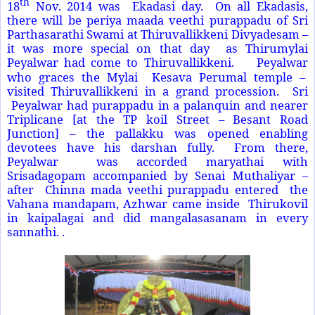
th
18
Nov. 2014 was Ekadasi day. On all Ekadasis,
there will be periya maada veethi purappadu of Sri
Parthasarathi Swami at Thiruvallikkeni Divyadesam –
it was more special on that day as Thirumylai
Peyalwar had come to Thiruvallikkeni.
Peyalwar
who graces the Mylai Kesava Perumal temple –
visited Thiruvallikkeni in a grand procession. Sri
Peyalwar had purappadu in a palanquin and nearer
Triplicane [at the TP koil Street – Besant Road
Junction] – the pallakku was opened enabling
devotees have his darshan fully. From there,
Peyalwar was accorded maryathai with
Srisadagopam accompanied by Senai Muthaliyar –
after Chinna mada veethi purappadu entered the
Vahana mandapam, Azhwar came inside Thirukovil
in kaipalagai and did mangalasasanam in every
sannathi. .