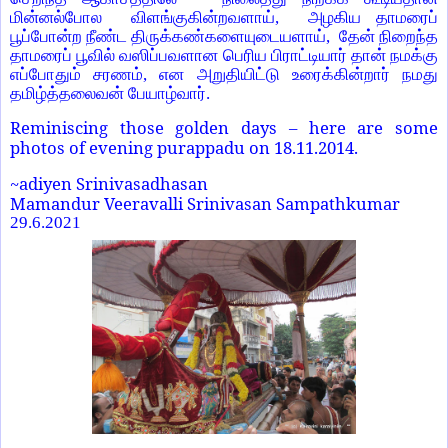
மின்னல்போல விளங்குகின்றவளாய், அழகிய தாமரைப்
பூப்போன்ற நீண்ட திருக்கண்களையுடையளாய், தேன் நிறைந்த
தாமரைப் பூவில் வஸிப்பவளான பெரிய பிராட்டியார் தான் நமக்கு
எப்போதும் சரணம், என அறுதியிட்டு உரைக்கின்றார் நமது
தமிழ்த்தலைவன் பேயாழ்வார்.
Reminiscing those golden days – here are some
photos of evening purappadu on 18.11.2014.
~adiyen Srinivasadhasan
Mamandur Veeravalli Srinivasan Sampathkumar
29.6.2021