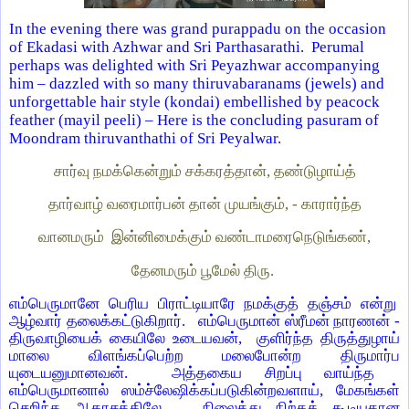
In the evening there was grand purappadu on the occasion
of Ekadasi with Azhwar and Sri Parthasarathi. Perumal
perhaps was delighted with Sri Peyazhwar accompanying
him – dazzled with so many thiruvabaranams (jewels) and
unforgettable hair style (kondai) embellished by peacock
feather (mayil peeli) –
Here is the concluding pasuram of
Moondram thiruvanthathi of Sri Peyalwar.
சார்வு நமக்கென்றும் சக்கரத்தான், தண்டுழாய்த்
தார்வாழ் வரைமார்பன் தான் முயங்கும், - காரார்ந்த
வானமரும் இன்னிமைக்கும் வண்டாமரைநெடுங்கண்,
தேனமரும் பூமேல் திரு.
எம்பெருமானே பெரிய பிராட்டியாரே நமக்குத் தஞ்சம் என்று
ஆழ்வார் தலைக்கட்டுகிறார். எம்பெருமான் ஸ்ரீமன் நாரணன் -
திருவாழியைக் கையிலே உடையவன், குளிர்ந்த திருத்துழாய்
மாலை விளங்கப்பெற்ற மலைபோன்ற திருமார்ப
யுடையனுமானவன். அத்தகைய சிறப்பு வாய்ந்த
எம்பெருமானால் ஸம்ச்லேஷிக்கப்படுகின்றவளாய், மேகங்கள்
செறிந்த ஆகாசத்திலே நிலைத்து நிற்கக் கூடியதான