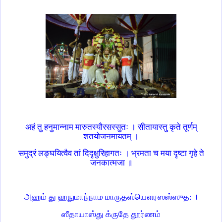
अहं तु हनुमान्नाम मारुतस्यौरसस्सुतः । सीतायास्तु कृते तूर्णम्
शतयोजनमायतम् ।
समुद्रं लङ्घयित्वैव तां दिदृक्षुरिहागतः । भ्रमता च मया दृष्टा गृहे ते
जनकात्मजा ॥
அஹம் து ஹநுமாந்நாம மாருதஸ்யௌரஸஸ்ஸுத: ।
ஸீதாயாஸ்து க்ருதே தூர்ணம்