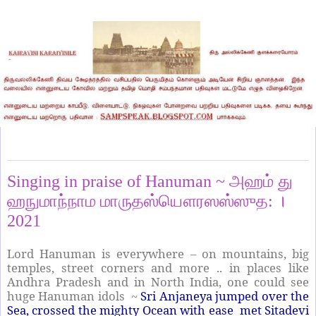
Sunday, February 7, 2021
Singing in praise of Hanuman ~ அஹம் து
ஹநுமாந்நாம மாருதஸ்யௌரஸஸ்ஸுத: ।
2021
Lord Hanuman is everywhere – on mountains, big
temples, street corners and more .. in places like
Andhra Pradesh and in North India, one could see
huge Hanuman idols ~
Sri Anjaneya jumped over the
Sea, crossed the mighty Ocean with ease met Sitadevi