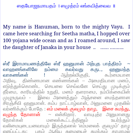
ஸதயோஜநமாயதம் । ஸமுத்ரம் லங்கயித்வைவ ॥
My name is Hanuman, born to the mighty Vayu. I
came here searching for Seetha matha, I hopped over
100 yojana wide ocean and as I roamed around, I saw
the daughter of Janaka in your house .. …… ……….
ஸ்ரீ இராமாயணத்திலே ஸ்ரீ ஹனுமான் அற்புத பாத்திரம் ~
வாஹனங்களிலே நம்மை கவர்வது கருட, ஹனுமந்த
வாகனங்கள் !
ஆற்றல்மிகுதி, கூர்மையான
அறிவு, திண்ணமான எண்ணங்கள் – அமைதியான மனம்,
எடுத்துக்கொண்ட செயலை செவ்வனே செய்து முடிக்கும்
தீர்மை, காரியத்தில் உறுதி, மனம் தளராமை, நம்பிக்கையின்
முழுஉருவம் - இவை அனைத்தும் அஞ்சனை மைந்தனான
சிரஞ்சீவி ஹனுமான். கம்ப நாட்டாழ்வான், அனுமனை முதலில்
வர்ணிக்கும் போதே :
எம் மலைக் குலமும் தாழ, இசை சுமந்து,
எழுந்த தோளான்
~ என்கிறார். வாயுபுத்ர அனுமானது
தோள்கள் மலைக்கூட்டத்தினும் உயர்ந்தும்
வலிமையுடையனவாயும் இருத்தலால் 'எம்மலைக் குலமும்' தாழ
எனப்பட்டது; புகழ் ஆகிய சுமையைச் சுமந்தும் தாழாமல்