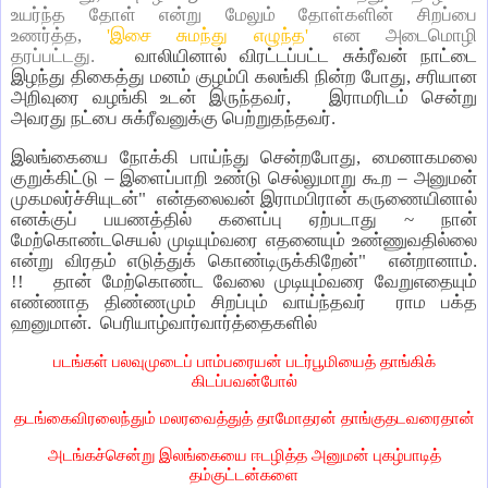
உயர்ந்த தோள் என்று மேலும் தோள்களின் சிறப்பை
உணர்த்த,
'இசை சுமந்து எழுந்த'
என அடைமொழி
தரப்பட்டது.
வாலியினால் விரட்டப்பட்ட சுக்ரீவன் நாட்டை
இழந்து திகைத்து மனம் குழம்பி கலங்கி நின்ற போது
,
சரியான
அறிவுரை வழங்கி உடன் இருந்தவர்
,
இராமரிடம் சென்று
அவரது நட்பை சுக்ரீவனுக்கு பெற்றுதந்தவர்.
இலங்கையை நோக்கி பாய்ந்து சென்றபோது
,
மைனாகமலை
குறுக்கிட்டு
–
இளைப்பாறி உண்டு செல்லுமாறு கூற
–
அனுமன்
முகமலர்ச்சியுடன்"
என்தலைவன் இராமபிரான் கருணையினால்
எனக்குப் பயணத்தில் களைப்பு ஏற்படாது
~
நான்
மேற்கொண்டசெயல் முடியும்வரை எதனையும் உண்ணுவதில்லை
என்று விரதம் எடுத்துக் கொண்டிருக்கிறேன்"
என்றானாம்.
!!
தான் மேற்கொண்ட வேலை முடியும்வரை வேறுஎதையும்
எண்ணாத திண்ணமும் சிறப்பும் வாய்ந்தவர்
ராம பக்த
ஹனுமான். பெரியாழ்வார்வார்த்தைகளில்
படங்கள் பலவுமுடைப் பாம்பரையன் படர்பூமியைத் தாங்கிக்
கிடப்பவன்போல்
தடங்கைவிரலைந்தும் மலரவைத்துத் தாமோதரன் தாங்குதடவரைதான்
அடங்கச்சென்று இலங்கையை ஈடழித்த அனுமன் புகழ்பாடித்
தம்குட்டன்களை