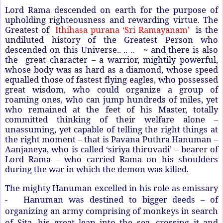
Lord Rama descended on earth for the purpose of
upholding righteousness and rewarding virtue. The
Greatest of
Ithihasa purana ‘Sri Ramayanam’
is the
undiluted history of the Greatest Person who
descended on this Universe.. .. .. ~ and there is also
the great character – a warrior, mightily powerful,
whose body was as hard as a diamond, whose speed
equalled those of fastest flying eagles, who possessed
great wisdom, who could organize a group of
roaming ones, who can jump hundreds of miles, yet
who remained at the feet of his Master, totally
committed thinking of their welfare alone –
unassuming, yet capable of telling the right things at
the right moment – that is Pavana Puthra Hanuman –
Aanjaneya, who is called ‘siriya thiruvadi’ – bearer of
Lord Rama – who carried Rama on his shoulders
during the war in which the demon was killed.
The mighty Hanuman excelled in his role as emissary
- Hanuman was destined to bigger deeds – of
organizing an army comprising of monkeys in search
of Sita, his great leap into the sea, crossing it and