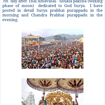
7th
day after Thai Amavasai-
Shukla paksha (waxing
phase of moon)
dedicated to God Surya.
I have
posted in detail Surya prabhai purappadu in the
morning and Chandra Prabhai purappadu in the
evening.