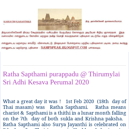
Saturday, February 8, 2020
Ratha Sapthami purappadu @ Thirumylai
Sri Adhi Kesava Perumal 2020
What a great day it was !
1st Feb 2020
(18th
day of
Thai masam) was
Ratha Sapthami.
Ratha means
chariot &
Sapthami is a thithi in a lunar month falling
on the 7th
day of both sukla and Krishna paksha.
Ratha Sapthami also Surya Jayanthi is celebrated on