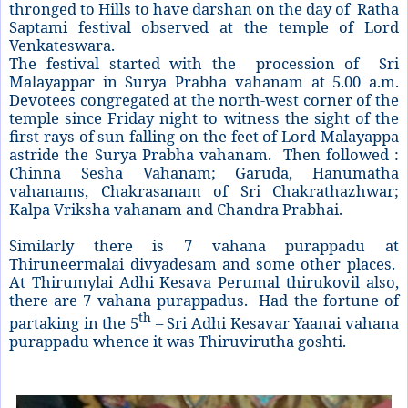
thronged to Hills to have darshan on the day of
Ratha
Saptami festival observed at the temple of Lord
Venkateswara.
The festival started with the
procession of
Sri
Malayappar in Surya Prabha vahanam at 5.00 a.m.
Devotees congregated at the north-west corner of the
temple since Friday night to witness the sight of the
first rays of sun falling on the feet of Lord Malayappa
astride the Surya Prabha vahanam.
Then followed :
Chinna Sesha Vahanam; Garuda, Hanumatha
vahanams, Chakrasanam of Sri Chakrathazhwar;
Kalpa Vriksha vahanam and Chandra Prabhai.
Similarly there is 7 vahana purappadu at
Thiruneermalai divyadesam and some other places.
At Thirumylai Adhi Kesava Perumal thirukovil also,
there are 7 vahana purappadus.
Had the fortune of
th
partaking in the 5
– Sri Adhi Kesavar Yaanai vahana
purappadu whence it was Thiruvirutha goshti.