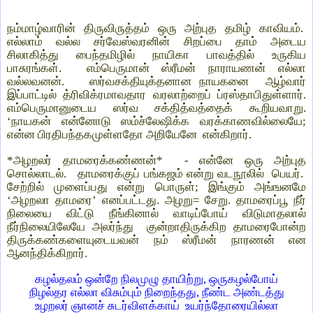
நம்மாழ்வாரின் திருவிருத்தம் ஒரு அற்புத தமிழ் காவியம்.
எல்லாம் வல்ல சர்வேஸ்வரனின் சிறப்பை தாம் அடைய
சிலாகித்து பைந்தமிழில் நாயிகா பாவத்தில் உருகிய
பாசுரங்கள்.
எம்பெருமான் ஸ்ரீமன் நாராயணன் எல்லா
வல்லவனன்.
ஸர்வசக்தியுக்தனான நாயகனை
ஆழ்வார்
இப்பாட்டில் த்ரிவிக்ரமாவதார வரலாற்றைப் ப்ரஸ்தாபிதுள்ளார்.
எம்பெருமானுடைய ஸர்வ சக்தித்வத்தைக் கூறியவாறு.
‘நாயகன் என்னோடு ஸம்ச்லேஷிக்க வரக்காணவில்லையே;
என்ன பிரதிபந்தகமுள்ளதோ அறியேனே
என்கிறார்.
*அழறலர் தாமரைக்கண்ணன்*
- என்னே ஒரு அற்புத
சொல்லாடல்.
தாமரைக்குப் பங்கஜம் என்று வடநூலில்
பெயர்.
சேற்றில் முளைப்பது என்று பொருள்; இங்கும் அங்ஙனமே
‘அழறலா தாமரை’ எனப்பட்டது. அழறு= சேறு. தாமரைப்பூ நீர்
நிலையை விட்டு நீங்கினால் வாடிப்போய் விடுமாதலால்
நீர்நிலையிலேயே அலர்ந்து
குன்றாதிருக்கிற தாமரைபோன்ற
திருக்கண்களையுடையவன் நம் ஸ்ரீமன் நாரணன் என
ஆனந்திக்கிறார்.
கழல்தலம் ஒன்றே நிலமுழு தாயிற்று, ஒருகழல்போய்
நிழல்தர எல்லா விசும்பும் நிறைந்தது, நீண்ட அண்டத்து
உழறலர் ஞானச் சுடர்விளக்காய்
உயர்ந்தோரையில்லா