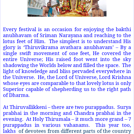
Every festival is an occasion for enjoying the bakthi
anubhavam of Sriman Narayana and reaching to the
lotus feet of Him.
The simplest is to understand His
glory is ‘Thiruvikrama avathara anubhavam’ – By a
single swift movement of one feet, He covered the
entire Universe; His raised foot went into the sky
shadowing the Worlds below and filled the space.
The
light of knowledge and bliss pervaded everywhere in
the Universe.
He, the Lord of Universe, Lord Krishna
whose eyes are comparable to that lovely lotus is only
Superior capable of shepherding us to the right path
of Dharma.
At Thiruvallikkeni – there are two purappadus.
Surya
prabhai in the morning and Chandra prabhai in the
evening.
At Holy Thirumala – it much more grand – 7
purappadus in various vahanams.
This year too,
lakhs
of devotees from different parts of the country