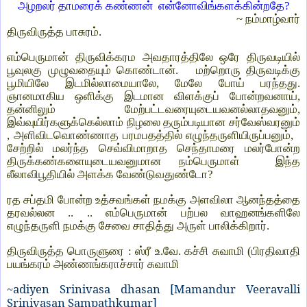
அழறலர் தாமரைக் கண்ணன்
என்னோவிங்களக்கின்றதே?
~ நம்மாழ்வார்
திருவிருத்த பாசுரம்.
எம்பெருமான் திருவிக்கரம அவதாரத்திலே ஒரே திருவடியில்
பூவுலகு முழுவதையும் கொண்டான்.
மற்றொரு திருவடிக்கு
பூமியிலே இடமில்லாமையாலே, மேலே போய் பரந்தது.
ஞானமாகிய ஒளிக்கு இடமான விளக்குப் போன்றவனாய்,
தன்னிலும்
மேற்பட்டவரையுடையவனல்லாதவனும்,
இவ்வுயிர்களுக்கெல்லாம் நிழலை தரும்படியான சர்வேஸ்வரனும்
, அளிவிடவொண்ணாத பரமபதத்தில் எழுந்தருளியிருப்பனும்,
சேற்றில் மலர்ந்த செவ்விமாறாத செந்தாமரை மலர்போன்ற
திருக்கண்களையுடையவனுமான நம்பெருமாள்
இந்த
லீலாவிபூதியில் அளக்க வேண்டுவதுண்டோ?
ரத சப்தமி போன்ற உத்சவங்கள் நமக்கு அளவிலா ஆனந்தத்தை
தரவல்லன .. .. எம்பெருமான் பற்பல வாஹனங்களிலே
எழுந்தருளி நமக்கு சேவை சாதித்து அருள் பாலிக்கிறார்.
திருவிருத்த பொருளுரை : ஸ்ரீ உ.வே. கச்சி சுவாமி (பிரதிவாதி
பயங்கரம் அண்ணங்கராச்சார் சுவாமி
~adiyen Srinivasa dhasan [Mamandur Veeravalli
Srinivasan Sampathkumar]