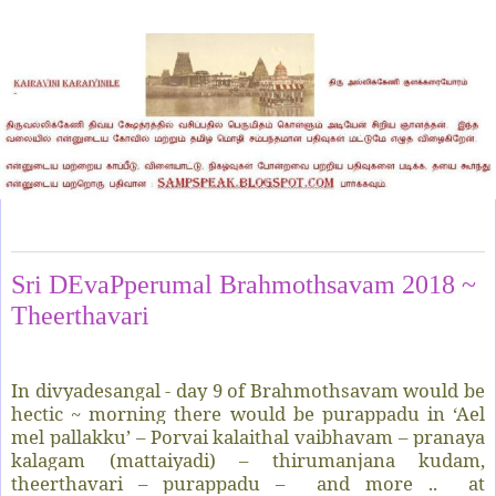
Monday, June 4, 2018
Sri DEvaPperumal Brahmothsavam 2018 ~
Theerthavari
In divyadesangal - day 9 of Brahmothsavam would be
hectic ~ morning there would be purappadu in ‘Ael
mel pallakku’ – Porvai kalaithal vaibhavam – pranaya
kalagam (mattaiyadi) – thirumanjana kudam,
theerthavari – purappadu –
and more ..
at