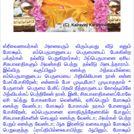
ஸ்ரீவைணவர்கள் அனைவரும் விரும்புவது வீடு எனும்
மோக்ஷம்.
எம்பெருமானுடைய பெருமையைப் பேசுகின்ற
பக்தர்கள்
நல்வீடு பெறுகிறார்கள்; அப்பெருமானை ஏசிய
சிசுபாலாதிகளும் அவன்கதி பெற்று
நல்வீடு அடைந்தாராம்.
இவ்விரு வகுப்பிலும் எனக்கு அந்வயமில்லை;
எம்பெருமானுடைய பெருமையை அறிவிலியான நான் என்ன
பேசப்போகிறேன்; என்னால் பேச முடியுமோ? முடியாததால் *
பேருளான்
பெருமை பேசிப் பிறவி நீத்தாருடைய கோஷ்டியிலே
அந்வியக்கப் பெற்றிலேன் நான். இனி, சிசுபாலாதிகளைப்போலே
ஏசி உய்ந்து போகலாமோ வென்னில், ஏசிப்பெறும் மோக்ஷம்
எனக்கு வேண்டா; மோக்ஷம் போகாமல் நரகம் போனாலும்
போகிறேன், எம்பெருமானை ஏசாதிருந்தேனாகில் போதும்;
சிசுபாலாதிகளின் செயலும் எனக்கு வேண்டா; அவர்கள் பெற்ற
பேறும் எனக்கு வேண்டா; ஆக இரண்டு வகையாலும் மோக்ஷம்
பெறுவதற்கு ப்ராப்தியில்லையாயிற்று; ஆயினும், மோக்ஷம்