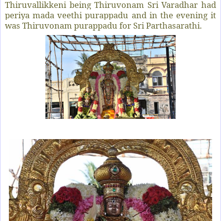
Thiruvallikkeni being Thiruvonam Sri Varadhar had
periya mada veethi purappadu and in the evening it
was Thiruvonam purappadu for Sri Parthasarathi.