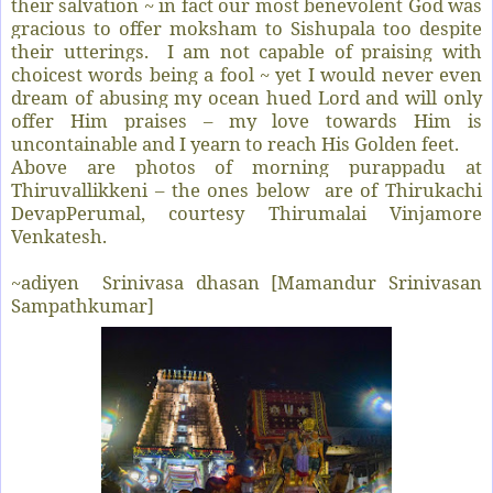
their salvation ~ in fact our most benevolent God was
gracious to offer moksham to Sishupala too despite
their utterings.
I am not capable of praising with
choicest words being a fool ~ yet I would never even
dream of abusing my ocean hued Lord and will only
offer Him praises – my love towards Him is
uncontainable and I yearn to reach His Golden feet.
Above are photos of morning purappadu at
Thiruvallikkeni – the ones below
are of Thirukachi
DevapPerumal, courtesy Thirumalai Vinjamore
Venkatesh.
~adiyen
Srinivasa dhasan [Mamandur Srinivasan
Sampathkumar]