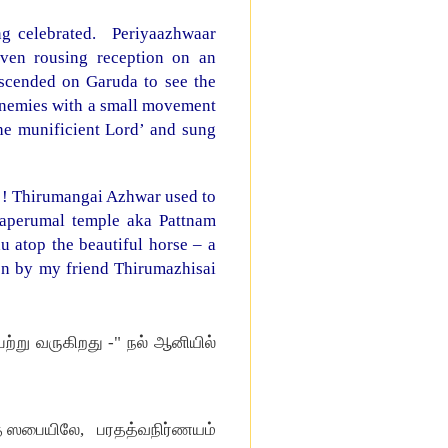
g celebrated. Periyaazhwaar
ven rousing reception on an
scended on Garuda to see the
 enemies with a small movement
the munificient Lord’ and sung
g ! Thirumangai Azhwar used to
avaperumal temple aka Pattnam
u atop the beautiful horse – a
ken by my friend Thirumazhisai
ற்று வருகிறது -" நல் ஆனியில்
ித ஸபையிலே, பரதத்வநிர்ணயம்