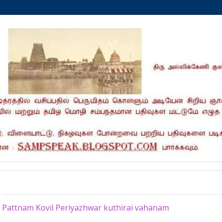
Wednesday, June 27, 2012
Pattnam Kovil Periyazhwar kuthirai vahanam