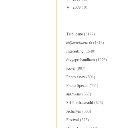
►
2009
(10)
Labels
Triplicane
(3177)
ஸ்ரீவைஷ்ணவம்
(1618)
Interesting
(1540)
divyaprabandham
(1276)
Kovil
(907)
Photo essay
(801)
Photo Special
(711)
aazhwaar
(667)
Sri Parthasarathi
(623)
Acharyar
(585)
Festival
(575)