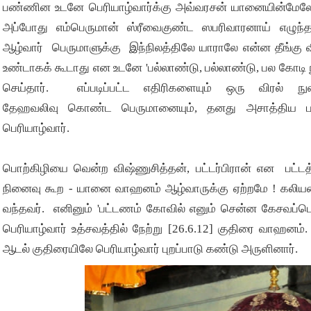
பண்ணின உடனே பெரியாழ்வார்க்கு அவ்வரசன் யானையின்மேல
அப்போது எம்பெருமான் ஸ்ரீவைகுண்ட ஸபரிவாரனாய் எழுந்
ஆழ்வார் பெருமாளுக்கு இந்நிலத்திலே யாராலே என்ன தீங்கு
உண்டாகக் கூடாது என உடனே 'பல்லாண்டு, பல்லாண்டு, பல கோடி
செய்தார். எப்படிப்பட்ட எதிரிகளையும் ஒரு விரல் ந
தேஹவலிவு கொண்ட பெருமானையும், தனது அசாத்திய பரி
பெரியாழ்வார்.
பொற்கிழியை வென்ற விஷ்ணுசித்த
ன்
, பட்டர்பிரான் என பட்
நினைவு கூற - யானை வாஹனம் ஆழ்வாருக்கு ஏற்றமே ! கலியன் 
வந்தவர். எனினும் 'பட்டணம் கோவில் எனும் சென்ன கேசவப்பெ
பெரியாழ்வார் உத்சவ
த்
தில் நேற்று [26.6.12] குதிரை வாஹனம்.
ஆடல் குதிரையிலே பெரியாழ்வார் புறப்பாடு கண்டு அருளினார்.