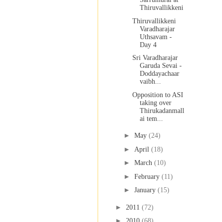
Thiruvallikkeni
Thiruvallikkeni
Varadharajar
Uthsavam -
Day 4
Sri Varadharajar
Garuda Sevai -
Doddayachaar
vaibh...
Opposition to ASI
taking over
Thirukadanmall
ai tem...
►
May
(24)
►
April
(18)
►
March
(10)
►
February
(11)
►
January
(15)
►
2011
(72)
►
2010
(68)