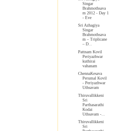
Singar
Brahmothsava
m 2012 - Day 1
- Eve
Sri Azhagiya
Singar
Brahmothsava
m – Triplicane
– D...
Pattnam Kovil
Periyazhwar
kuthirai
vahanam
ChennaKesava
Perumal Kovil
- Periyazhwar
Uthsavam
Thiruvallikkeni
Sri
Parthasarathi
Kodai
Uthsavam -...
Thiruvallikkeni
Sri