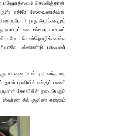
ே மஹோத்ஸவம் செய்வித்தான்.
தருளி எதிரே ஸேவைஸாதிக்க,
 விளையுமோ ! ஒரு அமங்கலமும்
 நூறாயிரம்' என மங்களாசாசனம்
ுனியாலே வென்றொழிக்கவல்ல
வாலே பல்லாண்டு பாடியவர்
டத்து யானை மேல் ஏறி வந்ததை
தான் புரவியில் எங்கும் பவனி
ருமாள் கோவிலில்' நடைபெறும்
 ஸ்வர்ண கீல் குதிரை என்னும்