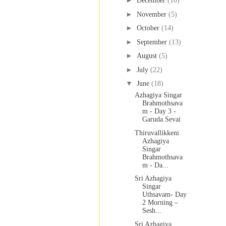
►
December
(10)
►
November
(5)
►
October
(14)
►
September
(13)
►
August
(5)
►
July
(22)
▼
June
(18)
Azhagiya Singar
Brahmothsava
m - Day 3 -
Garuda Sevai
Thiruvallikkeni
Azhagiya
Singar
Brahmothsava
m - Da...
Sri Azhagiya
Singar
Uthsavam- Day
2 Morning –
Sesh...
Sri Azhagiya