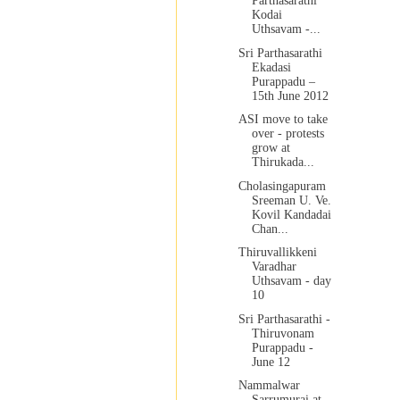
Parthasarathi
Kodai
Uthsavam -...
Sri Parthasarathi
Ekadasi
Purappadu –
15th June 2012
ASI move to take
over - protests
grow at
Thirukada...
Cholasingapuram
Sreeman U. Ve.
Kovil Kandadai
Chan...
Thiruvallikkeni
Varadhar
Uthsavam - day
10
Sri Parthasarathi -
Thiruvonam
Purappadu -
June 12
Nammalwar
Sarrumurai at