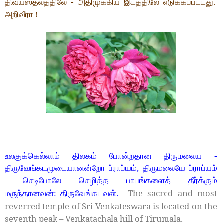
திவ்யஸ்தலத்திலே - அதிமுக்கிய இடத்திலே எடுக்கப்பட்டது.
அறிவீரா !
உலகுக்கெல்லாம் திலகம் போன்றதான திருமலைய -
திருவேங்கடமுடையானன்றோ ப்ராப்யம், திருமலையே ப்ராப்யம்
செடிபோலே செழித்த பாபங்களைத் தீர்க்கும்
The sacred and most
மருந்தானவன்: திருவேங்கடவன்.
reverred temple of Sri Venkateswara is located on the
seventh peak – Venkatachala hill of Tirumala.