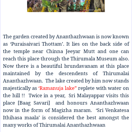
The garden created by Ananthazhwaan is now known
as ‘Puraisaivari Thottam’. It lies on the back side of
the temple near Chinna Jeeyar Mutt and one can
reach this place through the Thirumala Museum also.
Now there is a beautiful brundavanam at this place
maintained by the descendents of Thirumalai
Ananthazhwaan. The lake created by him now stands
majestically as
‘Ramanuja lake”
replete with water on
the hill !! Twice in a year, Sri Malayappar visits this
place [Baag Savari] and honours Ananthazhwaan
now in the form of Magizha maram. ‘Sri Venkatesa
Ithihasa maala’ is considered the best amongst the
many works of Thirumalai Ananthazhwaan