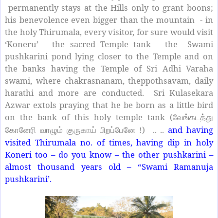
permanently stays at the Hills only to grant boons;
his benevolence even bigger than the mountain - in
the holy Thirumala, every visitor, for sure would visit
‘Koneru’ – the sacred Temple tank – the Swami
pushkarini pond lying closer to the Temple and on
the banks having the Temple of Sri Adhi Varaha
swami, where chakrasnanam, theppothsavam, daily
harathi and more are conducted. Sri Kulasekara
Azwar extols praying that he be born as a little bird
on the bank of this holy temple tank (
வேங்கடத்து
) .. ..
and having
கோனேரி வாழும் குருகாய் பிறப்பேனே !
visited Thirumala no. of times, having dip in holy
Koneri too – do you know – the other pushkarini –
almost thousand years old – “Swami Ramanuja
pushkarini’.