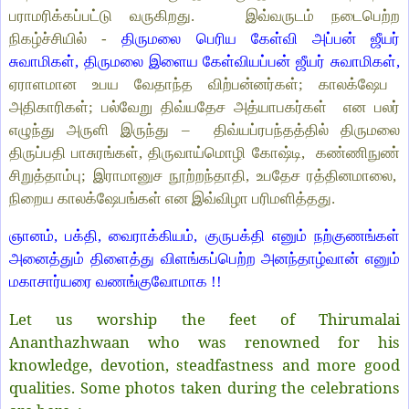
பராமரிக்கப்பட்டு வருகிறது. இவ்வருடம் நடைபெற்ற
நிகழ்ச்சியில் -
திருமலை பெரிய கேள்வி அப்பன் ஜீயர்
சுவாமிகள், திருமலை இளைய கேள்வியப்பன் ஜீயர் சுவாமிகள்,
ஏராளமான உபய வேதாந்த விற்பன்னர்கள்; காலக்ஷேப
அதிகாரிகள்; பல்வேறு திவ்யதேச அத்யாபகர்கள் என பலர்
எழுந்து அருளி இருந்து – திவ்யப்ரபந்தத்தில் திருமலை
திருப்பதி பாசுரங்கள், திருவாய்மொழி கோஷ்டி, கண்ணிநுண்
சிறுத்தாம்பு; இராமானுச நூற்றந்தாதி, உபதேச ரத்தினமாலை,
நிறைய காலக்ஷேபங்கள் என இவ்விழா பரிமளித்தது.
ஞானம், பக்தி, வைராக்கியம், குருபக்தி எனும் நற்குணங்கள்
அனைத்தும் திளைத்து விளங்கப்பெற்ற அனந்தாழ்வான் எனும்
மகாசார்யரை வணங்குவோமாக !!
Let us worship the feet of Thirumalai
Ananthazhwaan who was renowned for his
knowledge, devotion, steadfastness and more good
qualities. Some photos taken during the celebrations