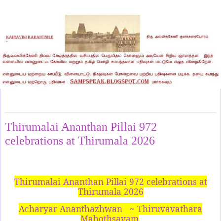
Monday, March 2, 2026
Thirumalai Ananthan Pillai 972
celebrations at Thirumala 2026
Thirumalai Ananthan Pillai 972 celebrations at
Thirumala 2026
Acharyar Ananthazhwan ~ Thiruvavathara
Mahothsavam