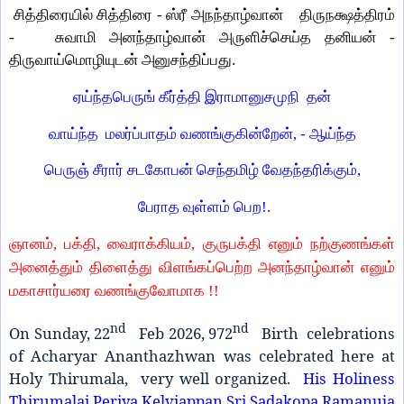
சித்திரையில் சித்திரை - ஸ்ரீ அநந்தாழ்வான் திருநக்ஷத்திரம்
- சுவாமி அனந்தாழ்வான் அருளிச்செய்த தனியன் -
திருவாய்மொழியுடன் அனுசந்திப்பது.
ஏய்ந்தபெருங் கீர்த்தி இராமானுசமுநி தன்
வாய்ந்த மலர்ப்பாதம் வணங்குகின்றேன், - ஆய்ந்த
பெருஞ் சீரார் சடகோபன் செந்தமிழ் வேதந்தரிக்கும்,
பேராத வுள்ளம் பெற!.
ஞானம், பக்தி, வைராக்கியம், குருபக்தி எனும் நற்குணங்கள்
அனைத்தும் திளைத்து விளங்கப்பெற்ற அனந்தாழ்வான் எனும்
மகாசார்யரை வணங்குவோமாக !!
nd
nd
On Sunday, 22
Feb 2026, 972
Birth celebrations
of Acharyar Ananthazhwan was celebrated here at
Holy Thirumala, very well organized.
His Holiness
Thirumalai Periya Kelviappan Sri Sadakopa Ramanuja