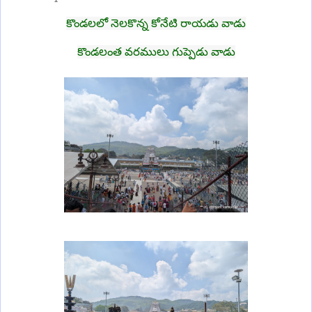
కొండలలో నెలకొన్న కోనేటి రాయడు వాడు
కొండలంత వరములు గుప్పెడు వాడు