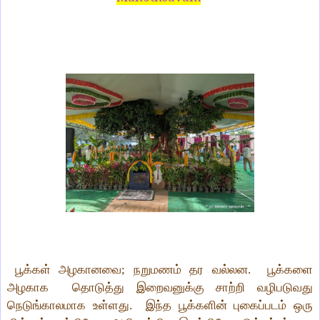
பூக்கள் அழகானவை
;
நறுமணம் தர வல்லன.
பூக்களை
அழகாக
தொடுத்து இறைவனுக்கு சாற்றி வழிபடுவது
நெடுங்காலமாக உள்ளது
. இந்த பூக்களின் புகைப்படம் ஒரு