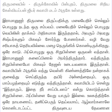
திருமலையில் - திருக்கோவில் பின்புறம், திருமலை சிறிய
கேள்வியப்பன் ஜீயர் சுவாமி மடம் அருகே உள்ளது.
இராமானுஜர் திருமலை திருப்பதிக்கு மலையேறிச் செல்லும்
பொழுது நடந்த ஒரு சம்பவம். மலையேறிச் செல்லும் பொழுது
வெயிலின் தாக்கம் அதிகமாக இருந்ததால், அவரும் அவரது
சிஷ்யர்களும் மிகவும் சோர்ந்து போனார்கள். வழி வேறு
சரியாகத் தெரியவில்லை. மழை நெருங்கிக் கொண்டிருக்கிறது.
ஒரே காடு. அப்பொழுது ஒரு சிறுபிள்ளை ஒருவன் வந்தான்.
இராமானுஜர் களைப்பினால் அமர்ந்திருந்தார். வந்திருந்த
சிறுபிள்ளையோ மிகவும் தேஜஸ் உடையவனாக இருந்தான்.
சுவாமியின் அருகில் வந்து வெள்ளி கிண்ணத்திலே நன்றாகக்
குலைத்து செய்திருந்த தயிர் அன்னத்தையும், ஒரு
மாம்பழத்தையும் எடுத்து வந்திருந்தான். சுவாமியிடம் சென்று
"இந்தாரும், இதை நீர் சாப்பிடலாம்" என்று கொடுத்தான்
சிறுபிள்ளை. அப்பிள்ளை வேறு யாரும் இல்லை. உலகத்திற்கே
ஒரே நாயகனாய், தனிப்பெருந் தெய்வமாய், ஆழ்வார்களாலே
கொண்டாடப்பட்ட திருவுடைய தேவனான