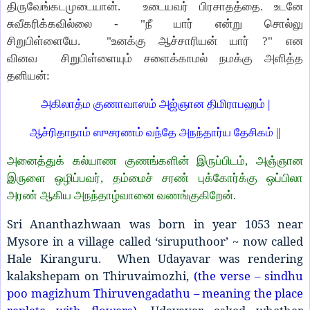
திருவேங்கடமுடையான். உடையவர் பிரசாதத்தை. உடனே
சுவீகரிக்கவில்லை - "நீ யார் என்று சொல்லு
சிறுபிள்ளையே. "உனக்கு ஆச்சாரியன் யார் ?" என
வினவ சிறுபிள்ளையும் சளைக்காமல் நமக்கு அளித்த
தனியன்:
அகிலாத்ம குணாவாஸம் அஜ்ஞான திமிராபஹம் |
ஆச்ரிதாநாம் ஸுசரணம் வந்தே அநந்தார்ய தேசிகம் ||
அனைத்துக் கல்யாண குணங்களின் இருப்பிடம், அஞ்ஞான
இருளை ஒழிப்பவர், தம்மைச் சரண் புக்கோர்க்கு ஒப்பிலா
அரண் ஆகிய அநந்தாழ்வானை வணங்குகிறேன்.
Sri Ananthazhwaan was born in year 1053 near
Mysore in a village called ‘siruputhoor’ ~ now called
Hale Kiranguru. When Udayavar was rendering
kalakshepam on Thiruvaimozhi,
(the verse – sindhu
poo magizhum Thiruvengadathu – meaning the place