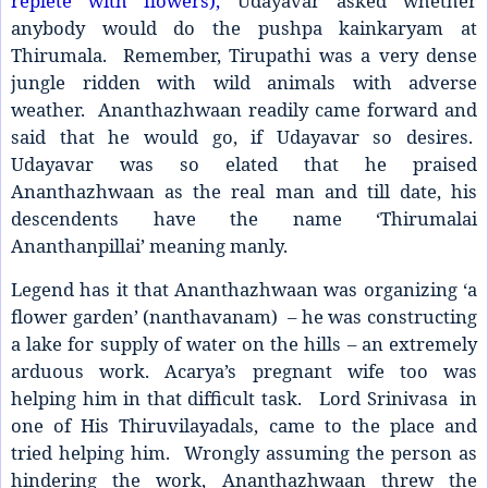
replete with flowers),
Udayavar asked whether
anybody would do the pushpa kainkaryam at
Thirumala. Remember, Tirupathi was a very dense
jungle ridden with wild animals with adverse
weather. Ananthazhwaan readily came forward and
said that he would go, if Udayavar so desires.
Udayavar was so elated that he praised
Ananthazhwaan as the real man and till date, his
descendents have the name ‘Thirumalai
Ananthanpillai’ meaning manly.
Legend has it that Ananthazhwaan was organizing ‘a
flower garden’ (nanthavanam) – he was constructing
a lake for supply of water on the hills – an extremely
arduous work. Acarya’s pregnant wife too was
helping him in that difficult task. Lord Srinivasa in
one of His Thiruvilayadals, came to the place and
tried helping him. Wrongly assuming the person as
hindering the work, Ananthazhwaan threw the