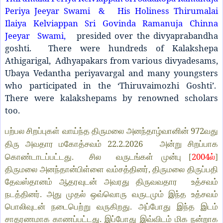
Periya Jeeyar Swami & His Holiness Thirumalai
Ilaiya Kelviappan Sri Govinda Ramanuja Chinna
Jeeyar Swami,
presided over the divyaprabandha
goshti. There were hundreds of Kalakshepa
Athigarigal, Adhyapakars from various divyadesams,
Ubaya Vedantha periyavargal and many youngsters
who participated in the ‘Thiruvaimozhi Goshti’.
There were kalakshepams by renowned scholars
too.
972
பற்பல சிறப்புகள் வாய்ந்த திருமலை அனந்தாழ்வானின்
வது
22.2.2026
திரு அவதார மகோத்சவம்
அன்று சிறப்பாக
2004
கொண்டாடப்பட்டது. சில வருடங்கள் முன்பு [
ல்
]
திருமலை அனந்தான்பிள்ளை வம்சத்தினர், திருமலை திருப்பதி
தேவஸ்தானம் ஆதரவுடன் அவரது திருவவதார உத்சவம்
நடத்தினர். அது முதல் ஒவ்வொரு வருடமும் இந்த உத்சவம்
பொலிவுடன் நடைபெற்று வருகிறது. அப்போது இந்த இடம்
சாதரணமாக காணப்பட்டது. இப்போது இவ்விடம் மிக நன்றாக