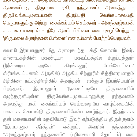
ஆணைப்படி, திருமலை ஏகி, நந்தவனம் அமைத்து -
திருவேங்கடமுடையான் திருப்பதி வெங்கடாசலபதி
பெருமாளுக்கு அற்புத கைங்கர்யம் செய்தவர் - அனந்தாழ்வான்
.. .. உடையவரால் - நீரே ஆண் பிள்ளை என புகழப்பெற்று -
'திருமலை அனந்தான் பிள்ளை' என நம்மால் போற்றப்பெறுபவர்.
சுவாமி இராமானுசர் மீது அளவுகடந்த பக்தி கொண்ட இவர்,
கர்னாடகத்தின் மாண்டியா மாவட்டத்தில் சிறுப்புத்தூர்
(இன்றைய ஹலே கிரங்கனூர் -மேல்கோட்டை/
ஸ்ரீரங்கபட்டணம் அருகில்) அழகிய சிற்றூரில் சித்திரை மாதம்
சித்திரை நட்சத்திரத்தில் அனந்தன் என்னும் இயற்பெயரில்
பிறந்தவர். இராமனுசர் ஆணைப்படியே திருமலையில்
எழுந்தருளியுள்ள திருவேங்கடமுடையானுக்கு நந்தவனம்
அமைத்து மலர் கைங்கர்யம் செய்வதையே வாழ்க்கையின்
பலனாக கொண்டு திருமலையிலேயே வாழ்ந்தவர். இதற்காக
தன் மனையாளின் உதவியோடு இவர் ஏற்படுத்திய திருக்குளம்
"இராமானுச தீர்த்தம்" என்றும், அவரின் நந்தவனம்
"அனந்தாழ்வார் நந்தவனம்" (புரிசைவாரி தோட்டம்) என