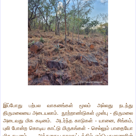
இப்போது பற்பல வாகனங்கள் மூலம் அல்லது நடந்து
திருமலையை அடையலாம். நூற்றாண்டுகள் முன்பு - திருமலை
அடைவது மிக கடினம். அடர்ந்த காடுகள் - யானை, சிங்கம்,
புலி போன்ற கொடிய காட்டு மிருகங்கள் - செல்லும் பாதையோ
மிக கடினம் . .. .. அத்தகைய காலகட்டத்தில், எம்பெருமானாரின்