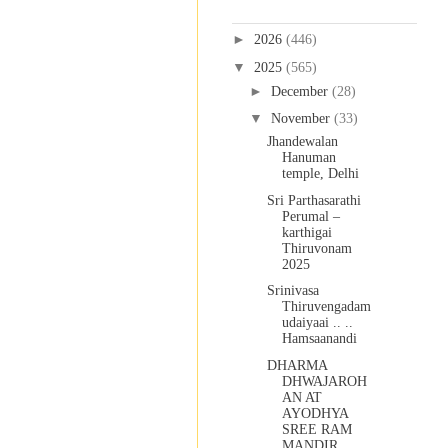
Blog Archive
►
2026
(446)
▼
2025
(565)
►
December
(28)
▼
November
(33)
Jhandewalan
Hanuman
temple, Delhi
Sri Parthasarathi
Perumal –
karthigai
Thiruvonam
2025
Srinivasa
Thiruvengadam
udaiyaai .. ..
Hamsaanandi
DHARMA
DHWAJAROH
AN AT
AYODHYA
SREE RAM
MANDIR