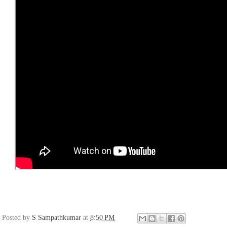
Posted by
S Sampathkumar
at
8:50 PM