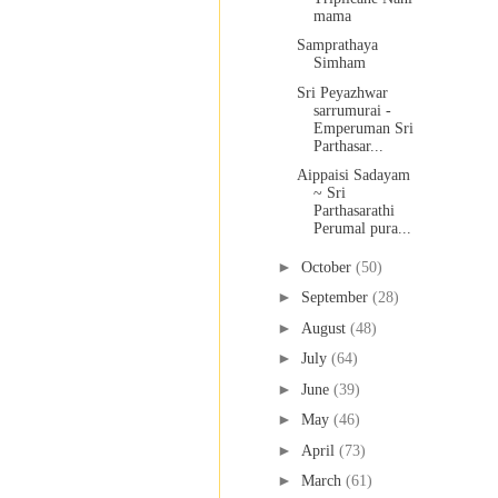
mama
Samprathaya
Simham
Sri Peyazhwar
sarrumurai -
Emperuman Sri
Parthasar...
Aippaisi Sadayam
~ Sri
Parthasarathi
Perumal pura...
►
October
(50)
►
September
(28)
►
August
(48)
►
July
(64)
►
June
(39)
►
May
(46)
►
April
(73)
►
March
(61)