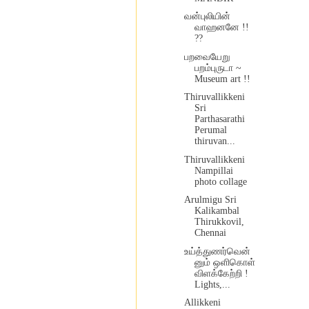
வன்புலியின்
வாஹனனே !!
??
பறவையேறு
பறம்புருடா ~
Museum art !!
Thiruvallikkeni
Sri
Parthasarathi
Perumal
thiruvan...
Thiruvallikkeni
Nampillai
photo collage
Arulmigu Sri
Kalikambal
Thirukkovil,
Chennai
உய்த்துணர்வென்
னும் ஒளிகொள்
விளக்கேற்றி !
Lights,...
Allikkeni