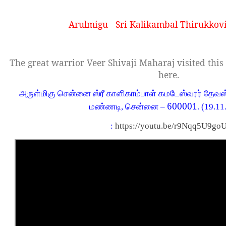
Arulmigu
Sri Kalikambal Thirukkovi
The great warrior Veer Shivaji Maharaj visited th
here.
அருள்மிகு சென்னை ஸ்ரீ காளிகாம்பாள் கமடேஸ்வரர் தேவஸ்த
600001
மண்ணடி, சென்னை –
. (19.1
:
https://youtu.be/r9Nqq5U9go