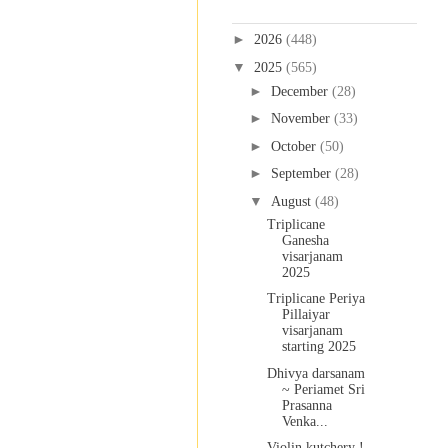
Blog Archive
►
2026
(448)
▼
2025
(565)
►
December
(28)
►
November
(33)
►
October
(50)
►
September
(28)
▼
August
(48)
Triplicane
Ganesha
visarjanam
2025
Triplicane Periya
Pillaiyar
visarjanam
starting 2025
Dhivya darsanam
~ Periamet Sri
Prasanna
Venka...
Violin kutchery !