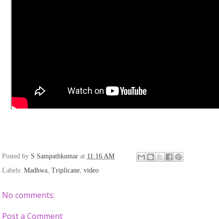
Posted by
S Sampathkumar
at
11:16 AM
Labels:
Madhwa
,
Triplicane
,
video
No comments:
Post a Comment