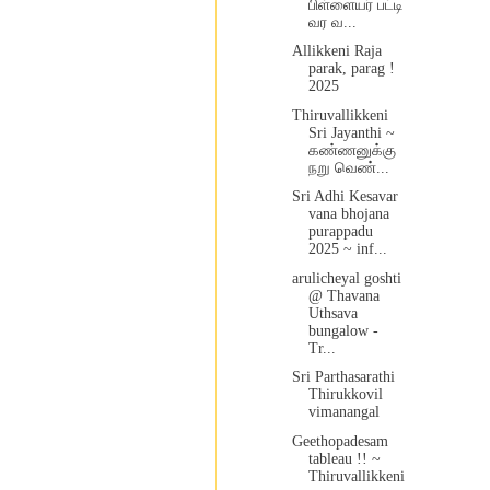
பிள்ளையர் பட்டி
வர வ...
Allikkeni Raja
parak, parag !
2025
Thiruvallikkeni
Sri Jayanthi ~
கண்ணனுக்கு
நறு வெண்...
Sri Adhi Kesavar
vana bhojana
purappadu
2025 ~ inf...
arulicheyal goshti
@ Thavana
Uthsava
bungalow -
Tr...
Sri Parthasarathi
Thirukkovil
vimanangal
Geethopadesam
tableau !! ~
Thiruvallikkeni