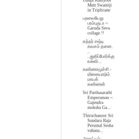
Udupi Kaniyoor
Mutt Swamiji
in Triplicane
பறவையேறு
பரம்புருடா ~
Garuda Seva
collage !!
கந்தர் சஷ்டி
கவசம் தனை.
..
..துதிப்போர்க்கு
வல்வி...
கண்ணாமூச்சி -
விளையாடும்
மாயக்
கண்ணன்
Sri Parthasarathi
Emperuman ~
Gajendra
moksha Ga...
Thiruchanoor Sri
Sundara Raja
Perumal Sesha
vahana...
அஜாட்யம்