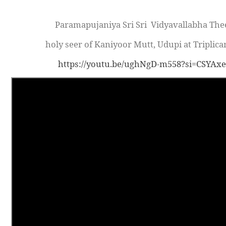
Paramapujaniya Sri Sri
Vidyavallabha The
holy seer of Kaniyoor Mutt, Udupi at Triplic
https://youtu.be/ughNgD-m558?si=CSYA