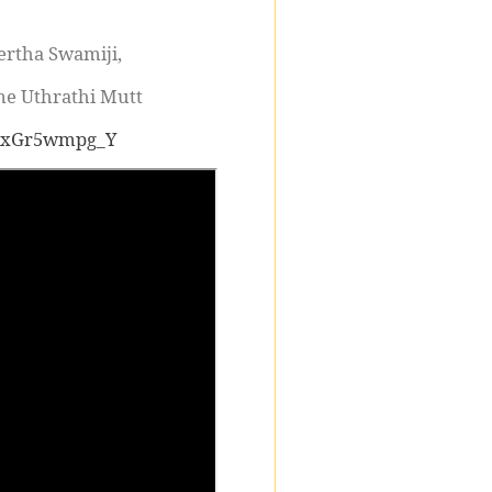
ertha Swamiji,
ane Uthrathi Mutt
xexGr5wmpg_Y