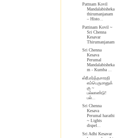
Pattnam Kovil
Mandalabisheka
thirumanjanam
– Histo...
Pattinam Kovil ~
Sri Chenna
Kesavar
Thirumanjanam
Sri Chenna
Kesava
Perumal
Mandalabisheka
m - Kumba ...
ஸ்ரீபார்த்தசாரதி
எம்பெருமானுக்
கு ~
பல்லாண்டு!
பல்...
Sri Chenna
Kesava
Perumal harathi
~ Lights
dispel...
Sri Adhi Kesavar