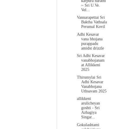
karpura harathi
~ Sri U.Ve.
Vel...
Vannarapettai Sri
Baktha Vathsala
Perumal Kovil
Adhi Kesavar
vana bhojana
purappadu
amidst drizzle
Sri Adhi Kesavar
vanabhojanam
at Allikkeni
2025
Thirumylai Sri
Adhi Kesavar
Vanabhojana
Uthsavam 2025
allikkeni
arulicheyan
goshti - Sri
Azhagiya
Singar...
Gokulashtami