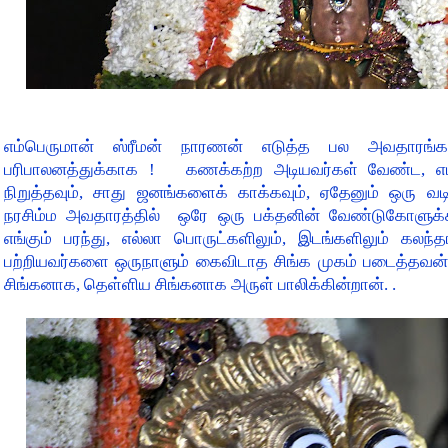
எம்பெருமான் ஸ்ரீமன் நாரணன் எடுத்த பல அவதாரங்க
பரிபாலனத்துக்காக ! கணக்கற்ற அடியவர்கள் வேண்ட, எ
நிறுத்தவும், சாது ஜனங்களைக் காக்கவும், ஏதேனும் ஒரு வட
நரசிம்ம அவதாரத்தில் ஒரே ஒரு பக்தனின் வேண்டுகோளுக்
எங்கும் பரந்து, எல்லா பொருட்களிலும், இடங்களிலும் கலந்
பற்றியவர்களை ஒருநாளும் கைவிடாத சிங்க முகம் படைத்தவன்
சிங்கனாக, தெள்ளிய சிங்கனாக அருள் பாலிக்கின்றான். .