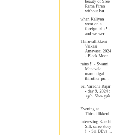
beauty of Sree
Rama Piran
without bat...
when Kaliyan
went on a
foreign trip ! -
and we wer...
Thiruvallikkeni
Vaikasi
Amavasai 2024
- Black Moon
rains !! - Swami
Manavala
mamunigal
thiruther pu...
Sri Varadha Rajar
- day 9, 2024 :
பழம் மீக்கூறும்
...
Evening at
Thiruallikkeni
interesting Kanchi
Silk saree story
! ~ Sri DEva ...