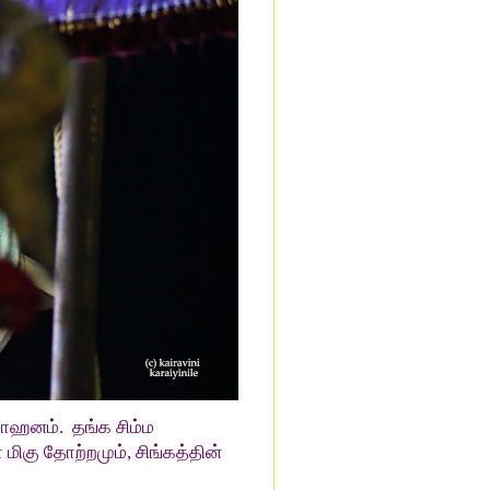
 வாஹனம்.
தங்க சிம்ம
ிகு தோற்றமும், சிங்கத்தின்