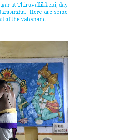
gar at Thiruvallikkeni, day
d Narasimha. Here are some
ail of the vahanam.