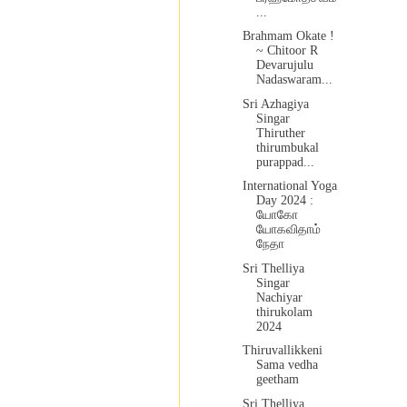
...
Brahmam Okate !
~ Chitoor R
Devarujulu
Nadaswaram...
Sri Azhagiya
Singar
Thiruther
thirumbukal
purappad...
International Yoga
Day 2024 :
யோகோ
யோகவிதாம்
நேதா
Sri Thelliya
Singar
Nachiyar
thirukolam
2024
Thiruvallikkeni
Sama vedha
geetham
Sri Thelliya