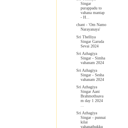
Singar
purappadu to
vahana mantap
- H...
chant - 'Om Namo
Narayanaya'
Sri Thelliya
Singar Garuda
Sevai 2024
Sri Azhagiya
Singar - Simha
vahanam 2024
Sri Azhagiya
Singar - Sesha
vahanam 2024
Sri Azhagiya
Singar Aani
Brahmothsava
m day 1 2024
...
Sri Azhagiya
Singar - punnai
kilai
vahanathukku