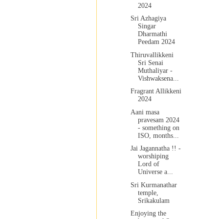
2024
Sri Azhagiya
Singar
Dharmathi
Peedam 2024
Thiruvallikkeni
Sri Senai
Muthaliyar -
Vishwaksena...
Fragrant Allikkeni
2024
Aani masa
pravesam 2024
- something on
ISO, months...
Jai Jagannatha !! -
worshiping
Lord of
Universe a...
Sri Kurmanathar
temple,
Srikakulam
Enjoying the