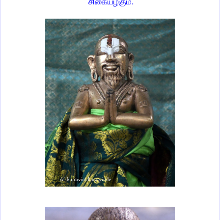
சிகையழகும்.