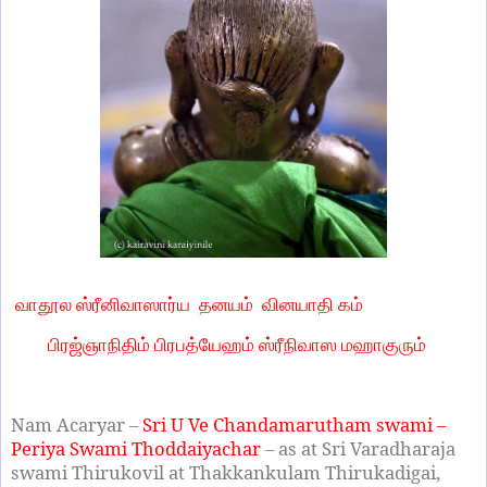
வாதூல ஸ்ரீனிவாஸார்ய
தனயம்
வினயாதி கம்
பிரஜ்ஞாநிதிம் பிரபத்யேஹம் ஸ்ரீநிவாஸ மஹாகுரும்
Nam Acaryar –
Sri U Ve Chandamarutham swami –
Periya Swami Thoddaiyachar
– as at Sri Varadharaja
swami Thirukovil at Thakkankulam Thirukadigai,