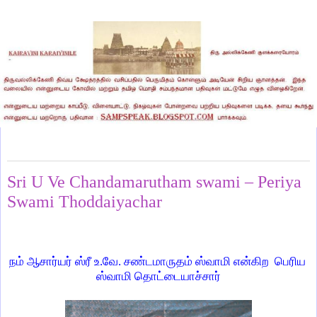
Saturday, March 2, 2024
Sri U Ve Chandamarutham swami – Periya
Swami Thoddaiyachar
நம் ஆசார்யர் ஸ்ரீ உ.வே. சண்டமாருதம் ஸ்வாமி என்கிற
பெரிய
ஸ்வாமி தொட்டையாச்சார்