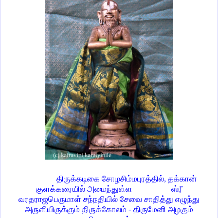
திருக்கடிகை சோழசிம்மபுரத்தில், தக்கான்
குளக்கரையில் அமைந்துள்ள
ஸ்ரீ
வரதராஜபெருமாள் சந்நதியில் சேவை சாதித்து எழுந்து
அருளியிருக்கும் திருக்கோலம் - திருமேனி அழகும்