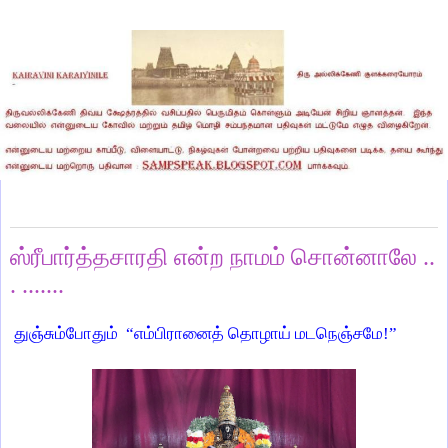
Tuesday, October 10, 2023
ஸ்ரீபார்த்தசாரதி என்ற நாமம் சொன்னாலே ..
. .......
துஞ்சும்போதும்
“எம்பிரானைத் தொழாய் மடநெஞ்சமே!”