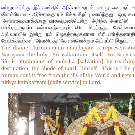
எய்துமவர்க்கு இந்நிலத்தில் அர்ச்சாவதாரம் எளிது
என நம் உ
விளம்பியபடி - அர்ச்சாவதாரம் மிக்க சிறப்பு வாய்ந்தது. ஒரு சம
‘அர்ச்சாவதாரத்திற்கு பரத்வமுண்டென்று அறிந்த அளவில்
(விக்ரஹரூபம்) எல்லாவற்றையும் விட சிறந்தது, மேன்மை
அவ்வளவில் இன்று நம் ஜெகத்ரக்ஷகனான ஸ்ரீ பார்த்தசார
சேவித்தவர்கள், அவனிடத்திலே என்றென்றும் ஆட்பட்டு இருப்பர்.
The divine Thirumamani mandapam is representativ
Narayana, the holy
“Sri Vaikuntam” itself. For Sri Vai
life is attainment of moksha [salvation] by reachin
destination, the abode of Lord Himself. This is ‘The 
human soul is free from the ills of the World and gets
nithya kainkaryam [daily service] to Lord.