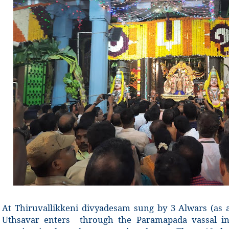
At Thiruvallikkeni divyadesam sung by 3 Alwars (as 
Uthsavar enters through the Paramapada vassal i