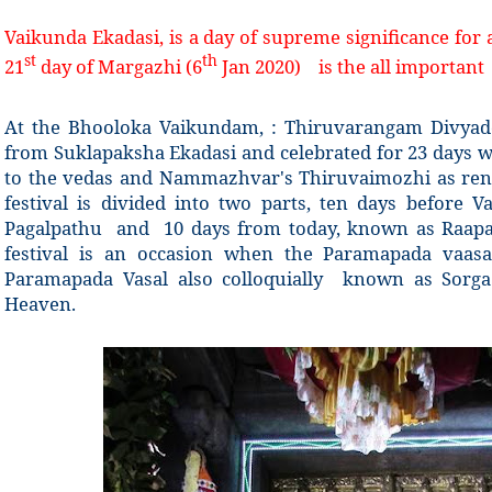
Vaikunda Ekadasi, is a day of supreme significance for 
st
th
21
day of Margazhi (6
Jan 2020) is the all important d
At the Bhooloka Vaikundam, : Thiruvarangam Divyade
from Suklapaksha Ekadasi and celebrated for 23 days
to the vedas and Nammazhvar's Thiruvaimozhi as rend
festival is divided into two parts, ten days before
Pagalpathu and 10 days from today, known as Raapa
festival is an occasion when the Paramapada vaasa
Paramapada Vasal also colloquially known as Sorga
Heaven.