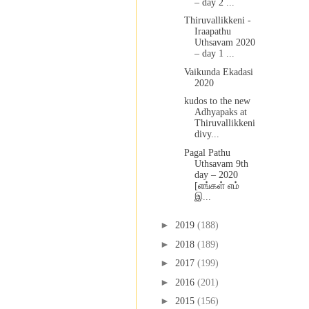
– day 2 ...
Thiruvallikkeni -
Iraapathu
Uthsavam 2020
– day 1 ...
Vaikunda Ekadasi
2020
kudos to the new
Adhyapaks at
Thiruvallikkeni
divy...
Pagal Pathu
Uthsavam 9th
day – 2020
[எங்கள் எம்
இ...
►
2019
(188)
►
2018
(189)
►
2017
(199)
►
2016
(201)
►
2015
(156)