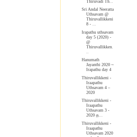
Thiruvadi Th...
Sri Andal Neeratta
Uthsavam @
Thiruvallikkeni
8 - ...
Irapathu uthsavam
day 5 (2020) -
@
Thiruvallikken.
..
Hanumath
Jayanthi 2020 ~
Irapathu day 4
Thiruvallikkeni -
Iraapathu
Uthsavam 4 –
2020
Thiruvallikkeni -
Iraapathu
Uthsavam 3 -
2020 த...
Thiruvallikkeni -
Iraapathu
Uthsavam 2020