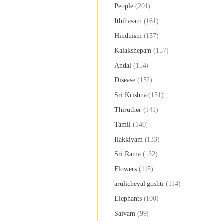
People
(201)
Ithihasam
(161)
Hinduism
(157)
Kalakshepam
(157)
Andal
(154)
Disease
(152)
Sri Krishna
(151)
Thiruther
(141)
Tamil
(140)
Ilakkiyam
(133)
Sri Rama
(132)
Flowers
(115)
arulicheyal goshti
(114)
Elephants
(100)
Saivam
(99)