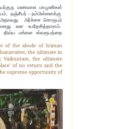
யர்குரு மணவாள மாமுனிகள்
யம், நஞ்சீயர் - நம்பிள்ளைக்கு
’ அதாவது அர்ச்சை சொரூபம்
யானது என உபதேசித்தாராம்.
தி திவ்ய மங்கள ஸ்வரூபத்தை
e of the abode of Sriman
shanavaites, the ultimate in
g Vaikuntam, the ultimate
place’ of no return and the
 the supreme opportunity of