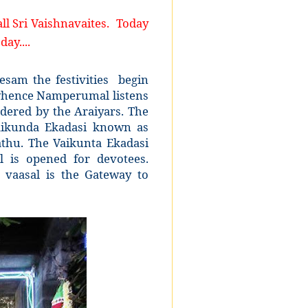
all Sri Vaishnavaites. Today
ay....
sam the festivities begin
 whence Namperumal listens
ered by the Araiyars. The
 Vaikunda Ekadasi known as
thu. The Vaikunta Ekadasi
l is opened for devotees.
 vaasal is the Gateway to