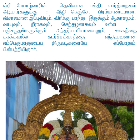
ஸ்ரீ பேயாழ்வாரின் தெளிவான பக்தி வார்த்தைகள்
அடியார்களுக்கு : ஆழி நெஞ்சே
,
பிரம்மாண்டமான
,
விசாலமான இப்புவியும்
,
விரிந்து பரந்து இருக்கும் ஆகாசமும்
,
வாயுவும்
,
நீராகவும்
,
செந்தழலாகவும் உள்ள
பஞ்சபூதங்களுக்கும் அந்தர்யாமியானவனும்
,
உலகத்தை
காக்கவல்ல சுடர்ச்சக்கரத்தை ஏந்தியவனான
எம்பெருமானுடைய திருவடிகளையே எப்போதும்
பின்பற்றியிரு**.