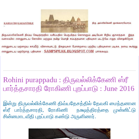
Sunday, June 5, 2016
Rohini purappadu : திருவல்லிக்கேணி ஸ்ரீ
பார்த்தசாரதி ரோகிணி புறப்பாடு : June 2016
இன்று திருவல்லிக்கேணி திவ்யதேசத்தில் தேவகி மைந்தனான
ஸ்ரீ பார்த்தசாரதி
,
ரோகிணி நக்ஷத்திரத்தை முன்னிட்டு
சின்னமாடவீதி புறப்பாடு கண்டு அருளினார்.