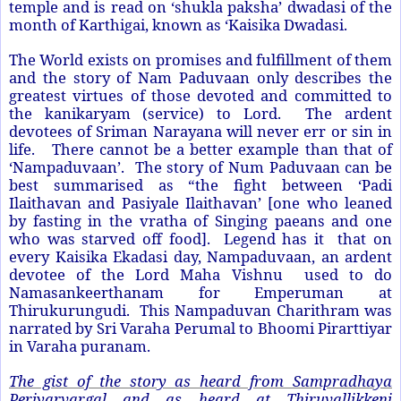
temple and is read on ‘shukla paksha’ dwadasi of the
month of Karthigai, known as ‘Kaisika Dwadasi.
The World exists on promises and fulfillment of them
and the story of Nam Paduvaan only describes the
greatest virtues of those devoted and committed to
the kanikaryam (service) to Lord. The ardent
devotees of Sriman Narayana will never err or sin in
life. There cannot be a better example than that of
‘Nampaduvaan’. The story of Num Paduvaan can be
best summarised as “the fight between ‘Padi
Ilaithavan and Pasiyale Ilaithavan’ [one who leaned
by fasting in the vratha of Singing paeans and one
who was starved off food]. Legend has it that on
every Kaisika Ekadasi day, Nampaduvaan, an ardent
devotee of the Lord Maha Vishnu used to do
Namasankeerthanam for Emperuman at
Thirukurungudi. This Nampaduvan Charithram was
narrated by Sri Varaha Perumal to Bhoomi Pirarttiyar
in Varaha puranam.
The gist of the story as heard from Sampradhaya
Periyarvargal and as heard at Thiruvallikkeni