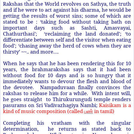
Rakshas that the World revolves on Sathya, the truth
and if he were to act against his dharma, he would be
getting the results of worst sins; some of which are
stated to be : ‘taking food without taking bath on
important days such as Sashti, Amasvayai,
Chathurthasi’; ‘reclaiming the land donated’; ‘to
differentiate between self and the visitor when eating
food’; ‘chasing away the herd of cows when they are
thirsty’ ~~.. and more….
When he says that he has been rendering this for 10
years, the brahmarakshas says that it had been
without food for 10 days and is so hungry that it
immediately wants to devour the flesh and blood of
the devotee. Nampaduvaan finally convinces the
rakshas to release him for a while. With intent will,
he goes straight to Thirukurungudi temple renders
pasurams on Sri Vadivazhagiya Nambi;
Kaisikam is a
kind of music composition (called
in tamil)
பண்
Completing his vratham with the singular
determination, he returns as stated back to