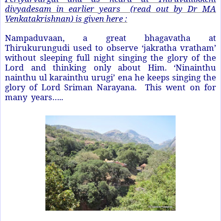
divyadesam in earlier years (read out by Dr MA
Venkatakrishnan) is given here :
Nampaduvaan, a great bhagavatha at
Thirukurungudi used to observe ‘jakratha vratham’
without sleeping full night singing the glory of the
Lord and thinking only about Him. ‘Ninainthu
nainthu ul karainthu urugi’ ena he keeps singing the
glory of Lord Sriman Narayana. This went on for
many years…..