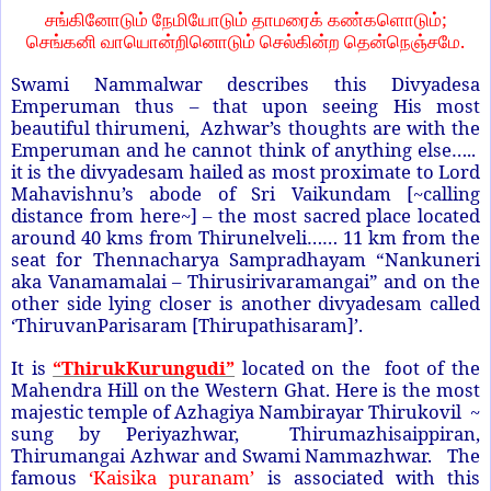
;
சங்கினோடும்
நேமியோடும்
தாமரைக்
கண்களொடும்
.
செங்கனி
வாயொன்றினொடும்
செல்கின்ற
தென்நெஞ்சமே
Swami Nammalwar describes this Divyadesa
Emperuman thus – that upon seeing His most
beautiful thirumeni, Azhwar’s thoughts are with the
Emperuman and he cannot think of anything else…..
it is the divyadesam hailed as most proximate to Lord
Mahavishnu’s abode of Sri Vaikundam [~calling
distance from here~] – the most sacred place located
around 40 kms from Thirunelveli…… 11 km from the
seat for Thennacharya Sampradhayam “Nankuneri
aka Vanamamalai – Thirusirivaramangai” and on the
other side lying closer is another divyadesam called
‘ThiruvanParisaram [Thirupathisaram]’.
It is
“ThirukKurungudi”
located on the foot of the
Mahendra Hill on the Western Ghat. Here is the most
majestic temple of Azhagiya Nambirayar Thirukovil ~
sung by Periyazhwar, Thirumazhisaippiran,
Thirumangai Azhwar and Swami Nammazhwar. The
famous
‘Kaisika puranam’
is associated with this