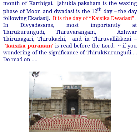
month of Karthigai. [shukla paksham is the waxing
th
phase of Moon and dwadasi is the 12
day – the day
following Ekadasi].
It is the day of “Kaisika Dwadasi”.
In Divyadesams, most importantly at
Thirukurungudi, Thiruvarangam, Azhwar
Thirunagari, Thirukachi, and in Thiruvallikkeni –
‘kaisika puranam’
is read before the Lord. ~ if you
wondering of the significance of ThirukKurungudi….
Do read on ….