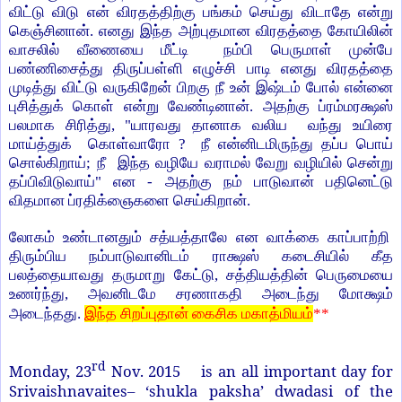
விட்டு விடு என் விரதத்திற்கு பங்கம் செய்து விடாதே என்று
கெஞ்சினான். எனது இந்த அற்புதமான விரதத்தை கோயிலின்
வாசலில் வீணையை மீட்டி நம்பி
பெருமாள் முன்பே
பண்ணிசைத்து திருப்பள்ளி எழுச்சி பாடி எனது விரதத்தை
முடித்து விட்டு வருகிறேன் பிறகு நீ உன் இஷ்டம் போல் என்னை
புசித்துக் கொள் என்று வேண்டினான். அதற்கு ப்ரம்மரக்ஷஸ்
பலமாக சிரித்து, "யாரவது தானாக வலிய வந்து உயிரை
மாய்த்துக் கொள்வாரோ ? நீ என்னிடமிருந்து தப்ப பொய்
சொல்கிறாய்; நீ இந்த வழியே வராமல் வேறு வழியில் சென்று
தப்பிவிடுவாய்" என - அதற்கு நம் பாடுவான் பதினெட்டு
விதமான ப்ரதிக்ஞைகளை செய்கிறான்.
லோகம் உண்டானதும் சத்யத்தாலே என வாக்கை காப்பாற்றி
திரும்பிய நம்பாடுவானிடம் ராக்ஷஸ் கடைசியில் கீத
பலத்தையாவது தருமாறு கேட்டு, சத்தியத்தின் பெருமையை
உணர்ந்து, அவனிடமே சரணாகதி அடைந்து மோக்ஷம்
அடைந்தது.
இந்த சிறப்புதான் கைசிக மகாத்மியம்
**
rd
Monday, 23
Nov. 2015 is an all important day for
Srivaishnavaites– ‘shukla paksha’ dwadasi of the