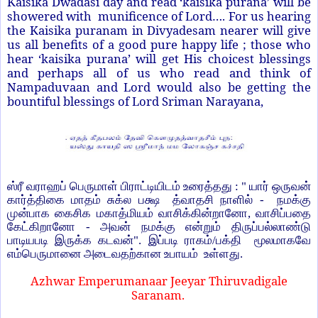
Kaisika Dwadasi day and read ‘kaisika purana’ will be
showered with munificence of Lord…. For us hearing
the Kaisika puranam in Divyadesam nearer will give
us all benefits of a good pure happy life ; those who
hear ‘kaisika purana’ will get His choicest blessings
and perhaps all of us who read and think of
Nampaduvaan and Lord would also be getting the
bountiful blessings of Lord Sriman Narayana,
ஸ்ரீ வராஹப் பெருமாள் பிராட்டியிடம் உரைத்தது : " யார் ஒருவன்
கார்த்திகை மாதம் சுக்ல பக்ஷ த்வாதசி நாளில் - நமக்கு
முன்பாக கைசிக மகாத்மியம் வாசிக்கின்றானோ, வாசிப்பதை
கேட்கிறானோ - அவன் நமக்கு என்றும் திருப்பல்லாண்டு
பாடியபடி இருக்க கடவன்". இப்படி ராகம்/பக்தி மூலமாகவே
எம்பெருமானை அடைவதற்கான உபாயம் உள்ளது.
Azhwar Emperumanaar Jeeyar Thiruvadigale
Saranam.