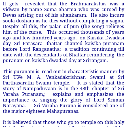
It gets revealed that the Brahmarakshas was a
vidwan by name Soma Sharma who was cursed by
Devas arising out of his ahankaram. He also incurs
soola dosham as he dies without completing a yagna.
Despite all this, the palan of pun (the song) relieves
him of the curse.
This occurred thousands of years
ago and few hundred years ago, on Kaisika Dwadasi
day, Sri Parasara Bhattar chanted kaisika puranam
before Lord Ranganatha; a tradition continuing till
date with the descendants of Bhattar remndering the
puranam on kaisika dwadasi day at Srirangam.
This puranam is read out in characteristic manner by
Sri U.Ve M. A. Venkadakrishnan Swami at Sri
Parthasarathi Swami temple. It is stated that the
story of Nampaduvaan is in the 48th chapter of Sri
Varaha Puranam,; explains and emphasizes the
importance of singing the glory of Lord Sriman
Narayana. Sri Varaha Purana is considered one of
the major eighteen Mahapuranas.
It is believed that those who go to temple on this holy