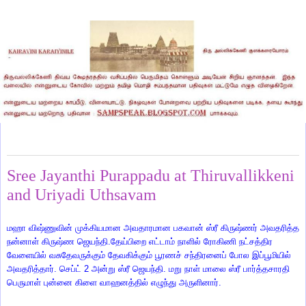
Sunday, September 5, 2010
Sree Jayanthi Purappadu at Thiruvallikkeni
and Uriyadi Uthsavam
மஹா விஷ்ணுவின் முக்கியமான அவதாரமான பகவான் ஸ்ரீ கிருஷ்ணர் அவதரித்த
நன்னாள் கிருஷ்ண ஜெயந்தி.தேய்பிறை எட்டாம் நாளில் ரோகிணி நட்சத்திர
வேளையில் வசுதேவருக்கும் தேவகிக்கும் பூரணச் சந்திரனைப் போல இப்பூமியில்
அவதரித்தார். செப்ட் 2 அன்று ஸ்ரீ ஜெயந்தி. மறு நாள் மாலை ஸ்ரீ பார்த்தசாரதி
பெருமாள் புன்னை கிளை வாஹனத்தில் எழுந்து அருளினார்.