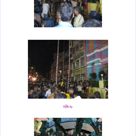
உறியடி