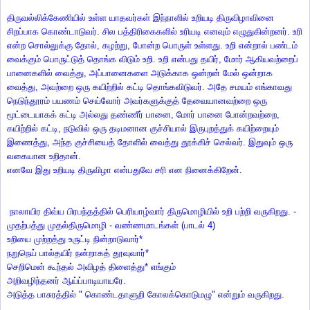
திருவல்லிக்கேணியில் உள்ள யாதவர்கள் இந்நாளில் உறியடி திருவிழாவினை
சிறப்பாக கொண்டாடுவர். சில பத்திரிகைகளில் உரியடி எனவும் எழுதுகின்றனர். உரி
என்ற சொல்லுக்கு தோல், கழற்று, போன்ற பொருள் உள்ளது. உறி என்றால் பண்டம்
வைக்கும் பொருட்டுத் தொங்க விடும் உறி. உறி என்பது தயிர், மோர் ஆகியவற்றைப்
பானைகளில் வைத்து, அப்பானைகளை அடுக்காக ஒன்றன் மேல் ஒன்றாக
வைத்து, அவற்றை ஒரு கயிற்றில் கட்டி தொங்கவிடுவர். அதே சமயம் எங்காவது
நெடுந்தூரம் பயணம் செய்வோர் அவர்களுக்குத் தேவையானவற்றை ஒரு
மூட்டையாகக் கட்டி அல்லது தண்ணீர் பானை, மோர் பானை போன்றவற்றை,
கயிற்றில் கட்டி, நடுவில் ஒரு தடிமனான குச்சியால் இருபுறத்துக் கயிற்றையும்
இணைத்து, அந்த குச்சியைத் தோளில் வைத்து தூக்கிச் செல்வர். இதுவும் ஒரு
வகையான உறிதான்.
எனவே இது உறியடி திருவிழா என்பதுவே சரி என நினைக்கிறேன்.
நாலாயிர திவ்ய பிரபந்தத்தில் பெரியாழ்வார் திருமொழியில் உறி பற்றி வருகிறது. -
முதற்பத்து முதல்திருமொழி - வண்ணமாடங்கள் (பாடல் 4)
உறியை முற்றத்து உருட்டி நின்றாடுவார்*
நறுநெய் பால்தயிர் நன்றாகத் தூவுவார்*
செறிமென் கூந்தல் அவிழத் திளைத்து* எங்கும்
அறிவழிந்தனர் ஆய்ப்பாடியாயரே.
அடுத்த பாசுரத்தில் " கொண்டதாளுறி கோலக்கொடுமழு" என்றும் வருகிறது.