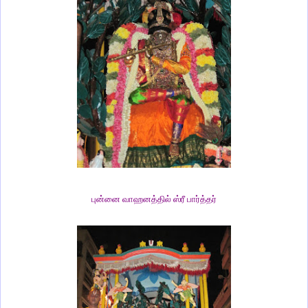
புன்னை வாஹனத்தில் ஸ்ரீ பார்த்தர்