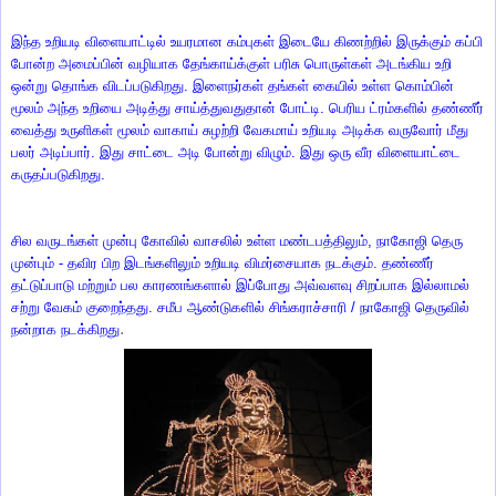
இந்த உறியடி விளையாட்டில் உயரமான கம்புகள் இடையே கிணற்றில் இருக்கும் கப்பி
போன்ற அமைப்பின் வழியாக தேங்காய்க்குள் பரிசு பொருள்கள் அடங்கிய உறி
ஒன்று தொங்க விடப்படுகிறது. இளைநர்கள் தங்கள் கையில் உள்ள கொம்பின்
மூலம் அந்த உறியை அடித்து சாய்த்துவதுதான் போட்டி. பெரிய ட்ரம்களில் தண்ணீர்
வைத்து உருளிகள் மூலம் வாகாய் சுழற்றி வேகமாய் உறியடி அடிக்க வருவோர் மீது
பலர் அடிப்பார். இது சாட்டை அடி போன்று விழும். இது ஒரு வீர விளையாட்டை
கருதப்படுகிறது.
சில வருடங்கள் முன்பு கோவில் வாசலில் உள்ள மண்டபத்திலும், நாகோஜி தெரு
முன்பும் - தவிர பிற இடங்களிலும் உறியடி விமர்சையாக நடக்கும். தண்ணீர்
தட்டுப்பாடு மற்றும் பல காரணங்களால் இப்போது அவ்வளவு சிறப்பாக இல்லாமல்
சற்று வேகம் குறைந்தது. சமீப ஆண்டுகளில் சிங்கராச்சாரி / நாகோஜி தெருவில்
.
நன்றாக நடக்கிறது