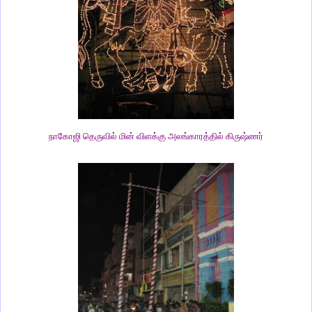
நாகோஜி தெருவில் மின் விளக்கு அலங்காரத்தில் கிருஷ்ணர்