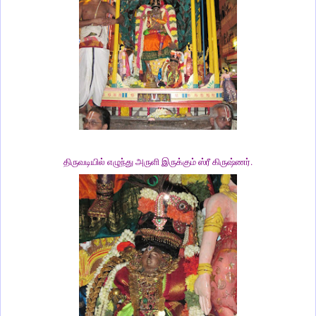
திருவடியில் எழுந்து அருளி இருக்கும் ஸ்ரீ கிருஷ்ணர்.