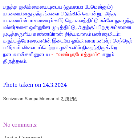
பருத்த துதிக்கையையுடைய (குவலயா பீடமென்னும்)
யானையினது தந்தங்களை பிடுங்கிக் கொன்று,
அந்த
யானையின் பாகனையும் உயிர் தொலைத்திட்டு உள்ளே நுழைந்து
மல்லர்களை ஒன்றுசேர முடித்திட்டு, அதற்குப் பிறகு கம்ஸனை
முடித்தருளிய கண்ணபிரான்
நித்யவாஸம் பண்ணுமிடம்;
கருப்பஞ்சோலைகளின் இடையே ஓங்கி வளரானின்ற செந்நெற்
பயிர்கள் விளையப்பெற்ற கழனிகளில் நிறைந்திருக்கிற
நடைவாவிகளினுடைய
-
"வண்புருடோத்தமம்"
எனும்
திருத்தலம்.
Photo taken on 24.3.2024
Srinivasan Sampathkumar
at
2:26 PM
Share
No comments:
Post a Comment