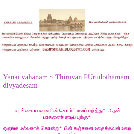
Thursday, September 4, 2025
Yanai vahanam ~ Thiruvan PUrudothamam
divyadesam
பருங் கை யானையின் கொம்பினைப் பறித்து*
அதன்
பாகனைச் சாடிப் புக்கு*
ஒருங்க மல்லரைக் கொன்று*
பின் கஞ்சனை உதைத்தவன் உறை